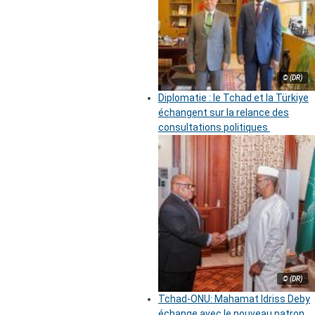
© (DR)
Diplomatie : le Tchad et la Türkiye
échangent sur la relance des
consultations politiques
© (DR)
Tchad-ONU: Mahamat Idriss Deby
échange avec le nouveau patron