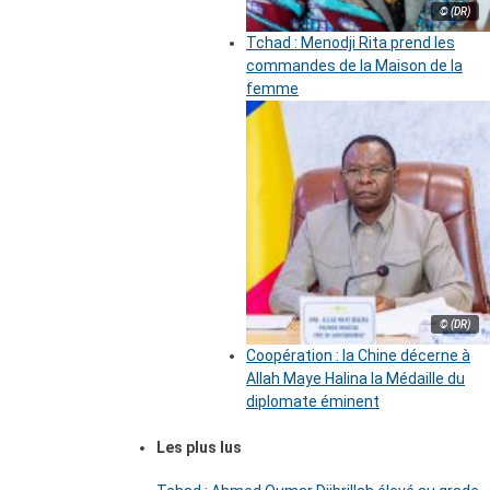
© (DR)
Tchad : Menodji Rita prend les
commandes de la Maison de la
femme
© (DR)
Coopération : la Chine décerne à
Allah Maye Halina la Médaille du
diplomate éminent
Les plus lus