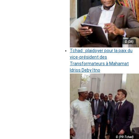
© (DR)
Tchad : plaidoyer pour la paix du
vice-président des
Transformateurs à Mahamat
Idriss Deby Itno
© (PR-Tchad)