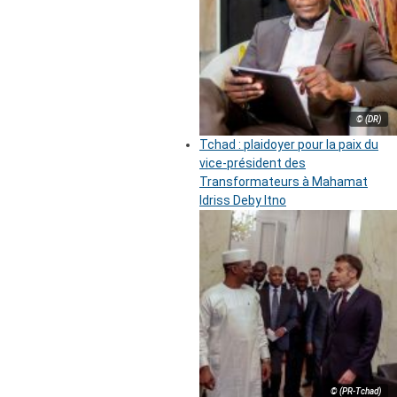
© (DR)
Tchad : plaidoyer pour la paix du
vice-président des
Transformateurs à Mahamat
Idriss Deby Itno
© (PR-Tchad)