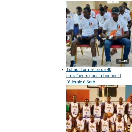
© (DR)
Tchad : formation de 40
entraîneurs pour la Licence D
fédérale à Sarh