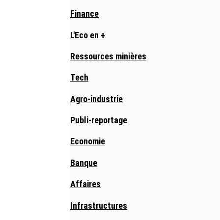
Finance
L'Eco en +
Ressources minières
Tech
Agro-industrie
Publi-reportage
Economie
Banque
Affaires
Infrastructures