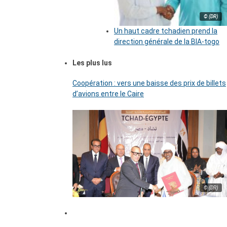
© (DR)
Un haut cadre tchadien prend la
direction générale de la BIA-togo
Les plus lus
Coopération : vers une baisse des prix de billets
d’avions entre le Caire
© (DR)