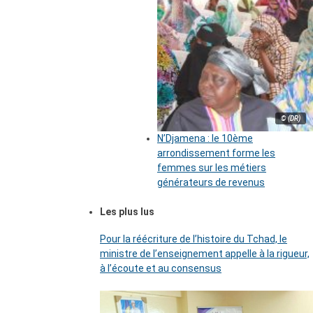
© (DR)
N’Djamena : le 10ème
arrondissement forme les
femmes sur les métiers
générateurs de revenus
Les plus lus
Pour la réécriture de l’histoire du Tchad, le
ministre de l’enseignement appelle à la rigueur,
à l’écoute et au consensus