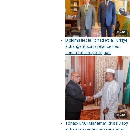
© (DR)
Diplomatie : le Tchad et la Türkiye
échangent sur la relance des
consultations politiques
© (DR)
Tchad-ONU: Mahamat Idriss Deby
échange avec le nouveau patron