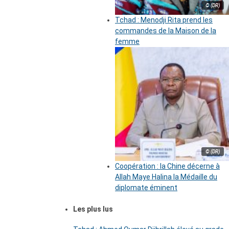
© (DR)
Tchad : Menodji Rita prend les
commandes de la Maison de la
femme
© (DR)
Coopération : la Chine décerne à
Allah Maye Halina la Médaille du
diplomate éminent
Les plus lus