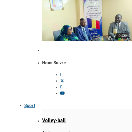
© (DR)
Nous Suivre
Sport
Volley-ball