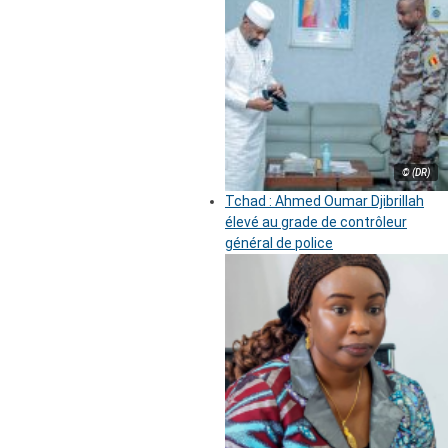
© (DR)
Tchad : Ahmed Oumar Djibrillah
élevé au grade de contrôleur
général de police