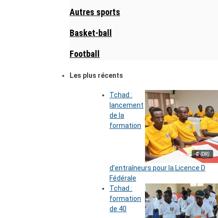
Autres sports
Basket-ball
Football
Les plus récents
Tchad :
lancement
de la
formation
© (DR)
d’entraîneurs pour la Licence D
Fédérale
Tchad :
formation
de 40