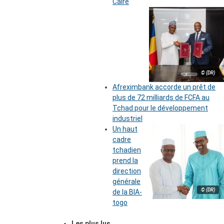
Caire
© (DR)
Afreximbank accorde un prêt de
plus de 72 milliards de FCFA au
Tchad pour le développement
industriel
Un haut
cadre
tchadien
prend la
direction
générale
© (DR)
de la BIA-
togo
Les plus lus