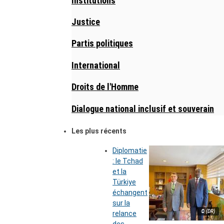
Institutions
Justice
Partis politiques
International
Droits de l'Homme
Dialogue national inclusif et souverain
Les plus récents
Diplomatie
: le Tchad
et la
Türkiye
échangent
sur la
© (DR)
relance