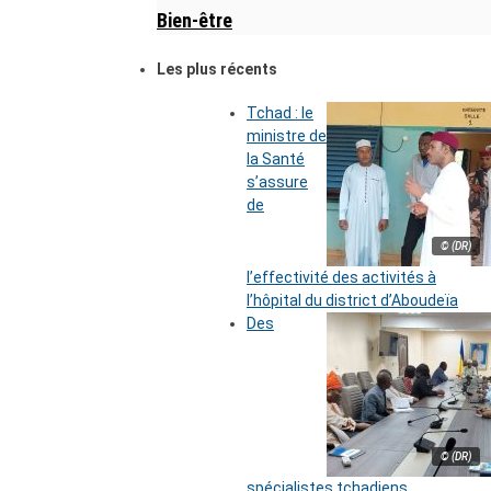
Bien-être
Les plus récents
Tchad : le
ministre de
la Santé
s’assure
de
© (DR)
l’effectivité des activités à
l’hôpital du district d’Aboudeïa
Des
© (DR)
spécialistes tchadiens,