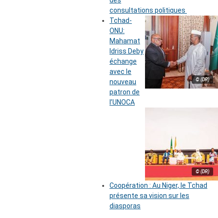
des
consultations politiques
Tchad-
ONU:
Mahamat
Idriss Deby
échange
avec le
© (DR)
nouveau
patron de
l’UNOCA
© (DR)
Coopération : Au Niger, le Tchad
présente sa vision sur les
diasporas