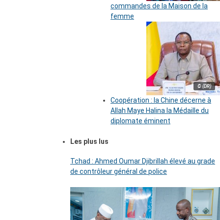
commandes de la Maison de la
femme
© (DR)
Coopération : la Chine décerne à
Allah Maye Halina la Médaille du
diplomate éminent
Les plus lus
Tchad : Ahmed Oumar Djibrillah élevé au grade
de contrôleur général de police