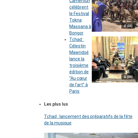
Cameroun
célèbrent
le Festival
Tokna
Massana à
© (DR)
Bongor
Tchad :
Célestin
Mawndoé
lance la
troisième
édition de
© (DR)
‘’Au cœur
de l’art’’ à
Paris
Les plus lus
Tchad : lancement des préparatifs de la fête
de la musique