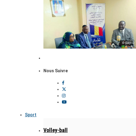
© (DR)
Nous Suivre
Sport
Volley-ball