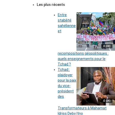
Les plus récents
Entre
stabilité
sahélienne
et
© (DR)
recompositions géopolitiques :
quels enseignements pour le
Tchad ?
Tchad :
plaidoyer
pour la paix
du vice-
président
des
© (DR)
Transformateurs à Mahamat
Idriss Deby Itno