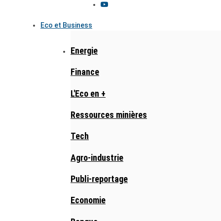
Eco et Business
Energie
Finance
L'Eco en +
Ressources minières
Tech
Agro-industrie
Publi-reportage
Economie