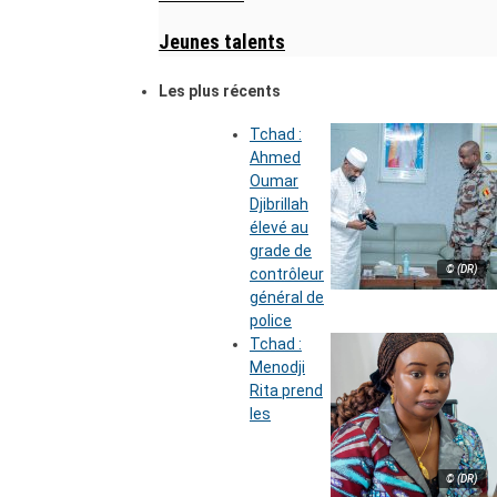
Jeunes talents
Les plus récents
Tchad :
Ahmed
Oumar
Djibrillah
élevé au
grade de
© (DR)
contrôleur
général de
police
Tchad :
Menodji
Rita prend
les
© (DR)