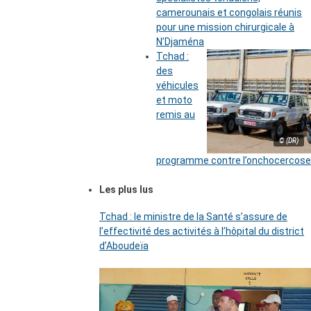
camerounais et congolais réunis
pour une mission chirurgicale à
N’Djaména
Tchad :
des
véhicules
et moto
remis au
© (DR)
programme contre l’onchocercose
Les plus lus
Tchad : le ministre de la Santé s’assure de
l’effectivité des activités à l’hôpital du district
d’Aboudeïa