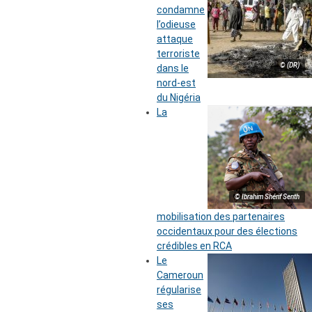
condamne
l’odieuse
attaque
terroriste
© (DR)
dans le
nord-est
du Nigéria
La
© Ibrahim Shérif Senth
mobilisation des partenaires
occidentaux pour des élections
crédibles en RCA
Le
Cameroun
régularise
ses