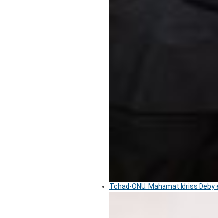
Tchad-ONU: Mahamat Idriss Deby é