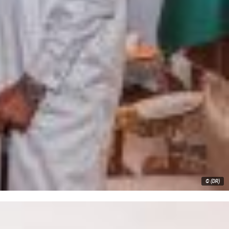
© (DR)