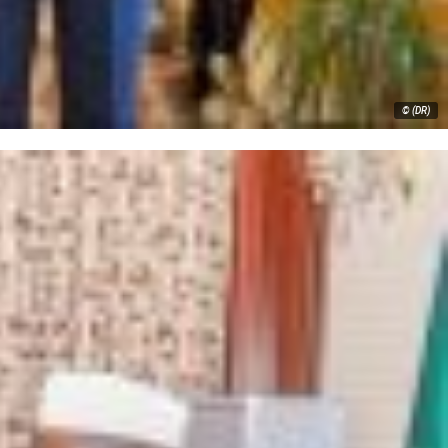
© (DR)