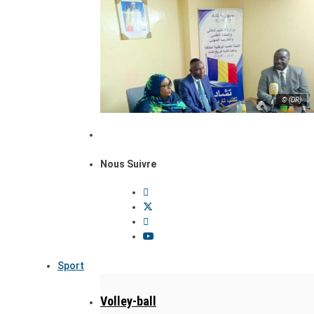
© (DR)
Nous Suivre
Sport
Volley-ball