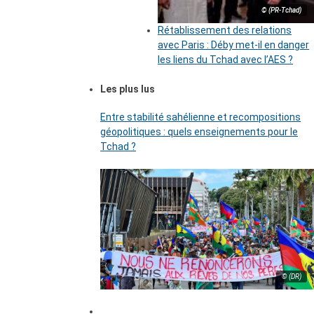
© (PR-Tchad)
Rétablissement des relations
avec Paris : Déby met-il en danger
les liens du Tchad avec l’AES ?
Les plus lus
Entre stabilité sahélienne et recompositions
géopolitiques : quels enseignements pour le
Tchad ?
© (DR)