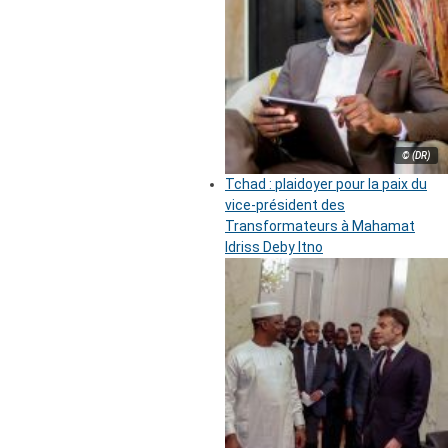
© (DR)
Tchad : plaidoyer pour la paix du
vice-président des
Transformateurs à Mahamat
Idriss Deby Itno