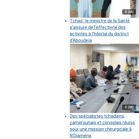
© (DR)
Tchad : le ministre de la Santé
s’assure de l’effectivité des
activités à l’hôpital du district
d’Aboudeïa
© (DR)
Des spécialistes tchadiens,
camerounais et congolais réunis
pour une mission chirurgicale à
N’Djaména