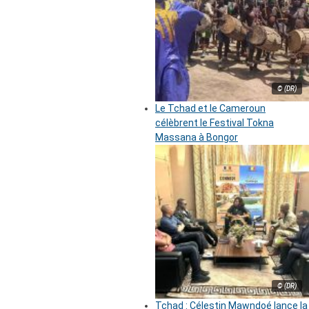
© (DR)
Le Tchad et le Cameroun
célèbrent le Festival Tokna
Massana à Bongor
© (DR)
Tchad : Célestin Mawndoé lance la