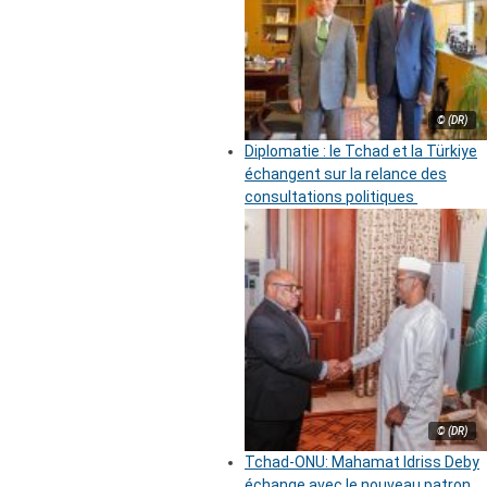
© (DR)
Diplomatie : le Tchad et la Türkiye
échangent sur la relance des
consultations politiques
© (DR)
Tchad-ONU: Mahamat Idriss Deby
échange avec le nouveau patron