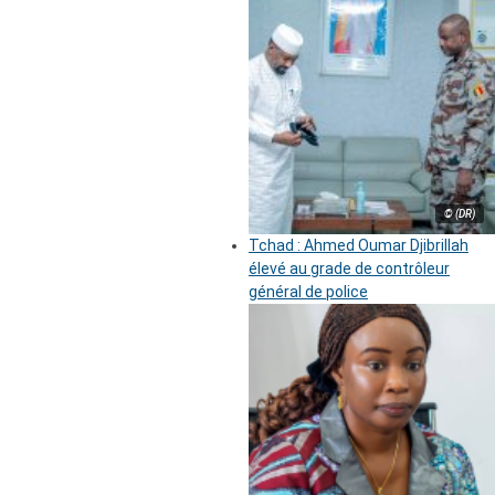
© (DR)
Tchad : Ahmed Oumar Djibrillah
élevé au grade de contrôleur
général de police