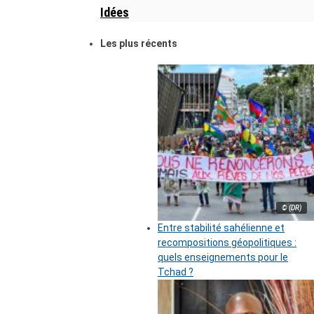
Idées
Les plus récents
© (DR)
Entre stabilité sahélienne et
recompositions géopolitiques :
quels enseignements pour le
Tchad ?