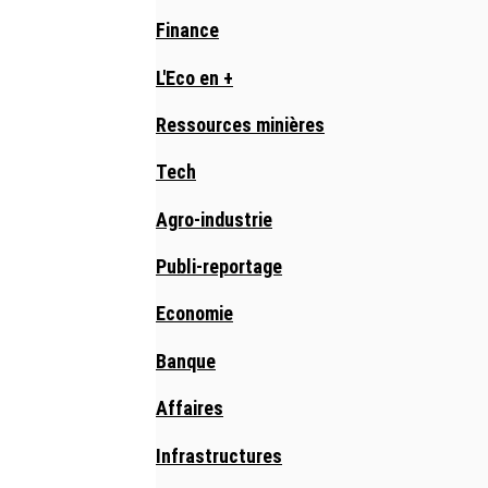
Finance
L'Eco en +
Ressources minières
Tech
Agro-industrie
Publi-reportage
Economie
Banque
Affaires
Infrastructures