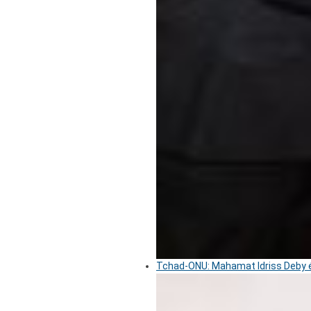
Tchad-ONU: Mahamat Idriss Deby é