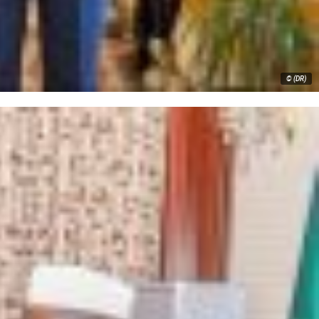
© (DR)