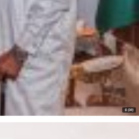
© (DR)