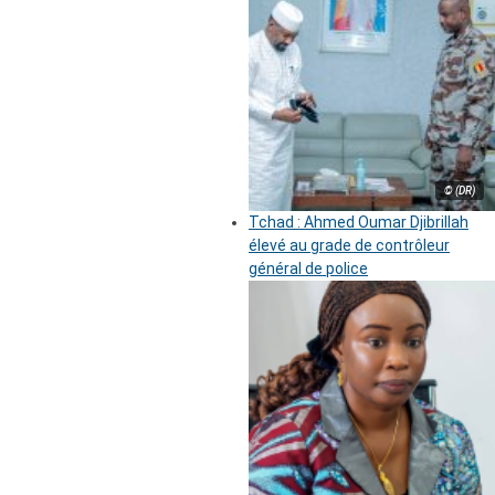
© (DR)
Tchad : Ahmed Oumar Djibrillah
élevé au grade de contrôleur
général de police