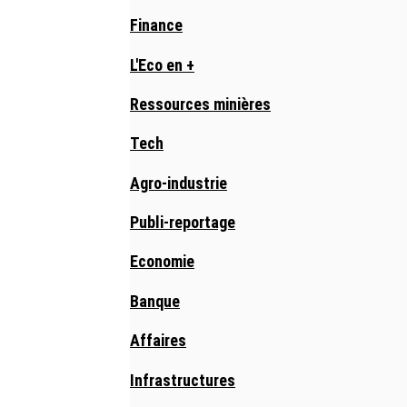
Finance
L'Eco en +
Ressources minières
Tech
Agro-industrie
Publi-reportage
Economie
Banque
Affaires
Infrastructures