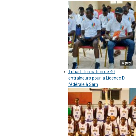
© (DR)
Tchad : formation de 40
entraîneurs pour la Licence D
fédérale à Sarh