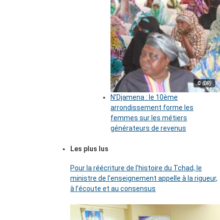
© (DR)
N’Djamena : le 10ème
arrondissement forme les
femmes sur les métiers
générateurs de revenus
Les plus lus
Pour la réécriture de l’histoire du Tchad, le
ministre de l’enseignement appelle à la rigueur,
à l’écoute et au consensus