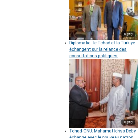
© (DR)
Diplomatie : le Tchad et la Türkiye
échangent sur la relance des
consultations politiques
© (DR)
Tchad-ONU: Mahamat Idriss Deby
échange avec le nouveau patron