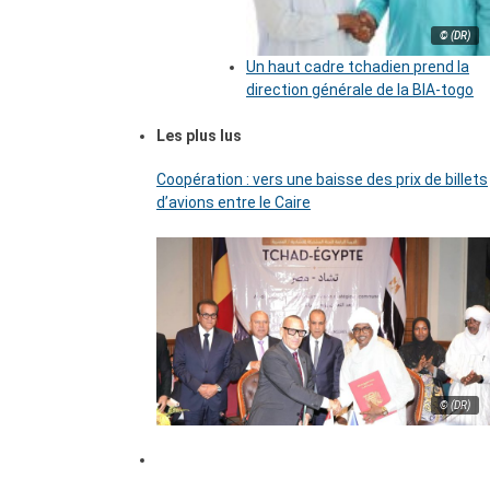
© (DR)
Un haut cadre tchadien prend la
direction générale de la BIA-togo
Les plus lus
Coopération : vers une baisse des prix de billets
d’avions entre le Caire
© (DR)