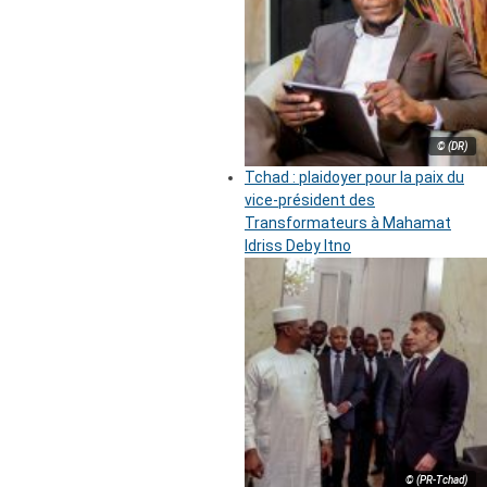
© (DR)
Tchad : plaidoyer pour la paix du
vice-président des
Transformateurs à Mahamat
Idriss Deby Itno
© (PR-Tchad)