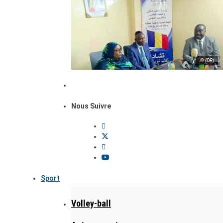
© (DR)
Nous Suivre
Sport
Volley-ball