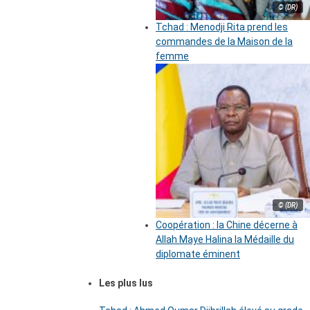
© (DR)
Tchad : Menodji Rita prend les
commandes de la Maison de la
femme
© (DR)
Coopération : la Chine décerne à
Allah Maye Halina la Médaille du
diplomate éminent
Les plus lus