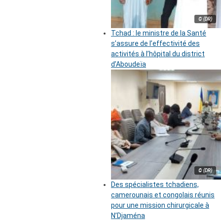
© (DR)
Tchad : le ministre de la Santé
s’assure de l’effectivité des
activités à l’hôpital du district
d’Aboudeïa
© (DR)
Des spécialistes tchadiens,
camerounais et congolais réunis
pour une mission chirurgicale à
N’Djaména