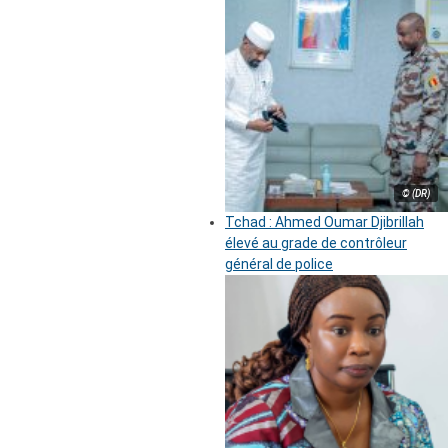
© (DR)
Tchad : Ahmed Oumar Djibrillah
élevé au grade de contrôleur
général de police