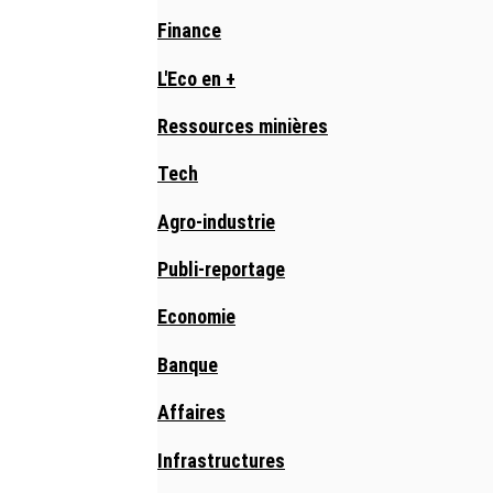
Finance
L'Eco en +
Ressources minières
Tech
Agro-industrie
Publi-reportage
Economie
Banque
Affaires
Infrastructures