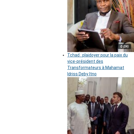
© (DR)
Tchad : plaidoyer pour la paix du
vice-président des
Transformateurs à Mahamat
Idriss Deby Itno