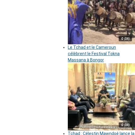
© (DR)
Le Tchad et le Cameroun
célèbrent le Festival Tokna
Massana à Bongor
© (DR)
Tchad : Célestin Mawndoé lance la