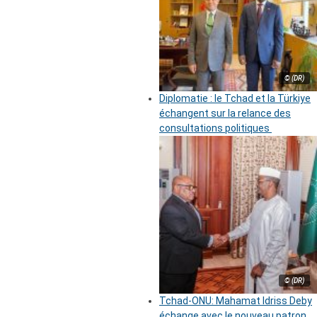
© (DR)
Diplomatie : le Tchad et la Türkiye
échangent sur la relance des
consultations politiques
© (DR)
Tchad-ONU: Mahamat Idriss Deby
échange avec le nouveau patron