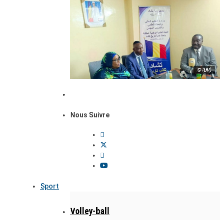
© (DR)
Nous Suivre
Sport
Volley-ball