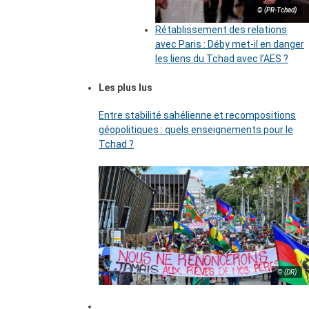
© (PR-Tchad)
Rétablissement des relations
avec Paris : Déby met-il en danger
les liens du Tchad avec l’AES ?
Les plus lus
Entre stabilité sahélienne et recompositions
géopolitiques : quels enseignements pour le
Tchad ?
© (DR)