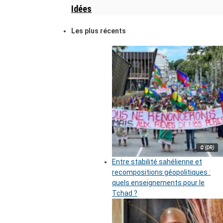
Idées
Les plus récents
© (DR)
Entre stabilité sahélienne et
recompositions géopolitiques :
quels enseignements pour le
Tchad ?