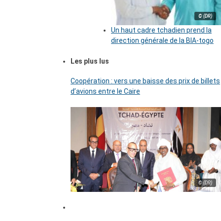
© (DR)
Un haut cadre tchadien prend la
direction générale de la BIA-togo
Les plus lus
Coopération : vers une baisse des prix de billets
d’avions entre le Caire
© (DR)