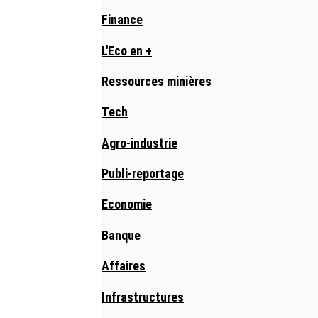
Finance
L'Eco en +
Ressources minières
Tech
Agro-industrie
Publi-reportage
Economie
Banque
Affaires
Infrastructures