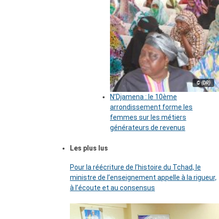
© (DR)
N’Djamena : le 10ème
arrondissement forme les
femmes sur les métiers
générateurs de revenus
Les plus lus
Pour la réécriture de l’histoire du Tchad, le
ministre de l’enseignement appelle à la rigueur,
à l’écoute et au consensus