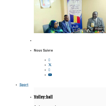
© (DR)
Nous Suivre
Sport
Volley-ball