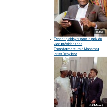
© (DR)
Tchad : plaidoyer pour la paix du
vice-président des
Transformateurs à Mahamat
Idriss Deby Itno
© (PR-Tchad)