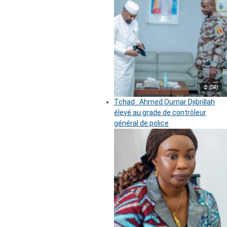
© (DR)
Tchad : Ahmed Oumar Djibrillah
élevé au grade de contrôleur
général de police