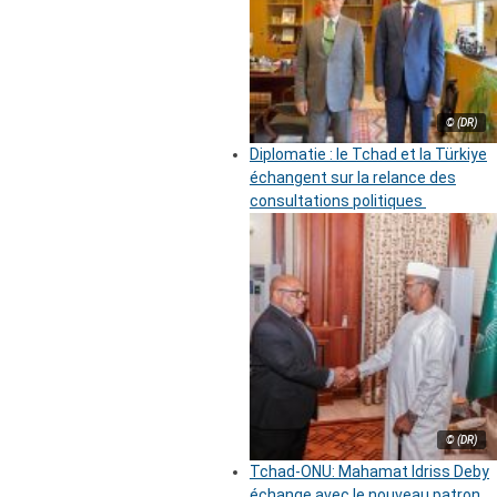
© (DR)
Diplomatie : le Tchad et la Türkiye
échangent sur la relance des
consultations politiques
© (DR)
Tchad-ONU: Mahamat Idriss Deby
échange avec le nouveau patron