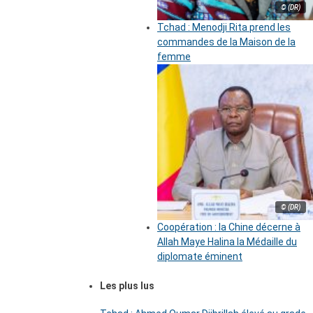
© (DR)
Tchad : Menodji Rita prend les
commandes de la Maison de la
femme
© (DR)
Coopération : la Chine décerne à
Allah Maye Halina la Médaille du
diplomate éminent
Les plus lus