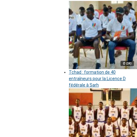
© (DR)
Tchad : formation de 40
entraîneurs pour la Licence D
fédérale à Sarh