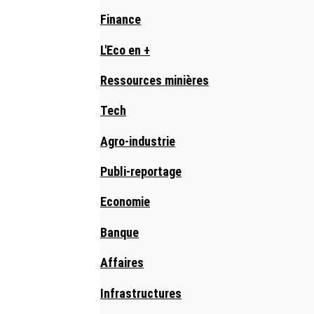
Finance
L'Eco en +
Ressources minières
Tech
Agro-industrie
Publi-reportage
Economie
Banque
Affaires
Infrastructures