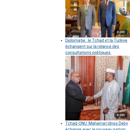
© (DR)
Diplomatie : le Tchad et la Türkiye
échangent sur la relance des
consultations politiques
© (DR)
Tchad-ONU: Mahamat Idriss Deby
échange avec le nouveau patron