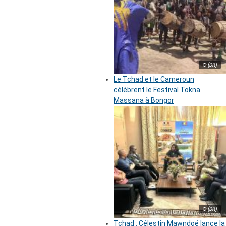
© (DR)
Le Tchad et le Cameroun
célèbrent le Festival Tokna
Massana à Bongor
© (DR)
Tchad : Célestin Mawndoé lance la