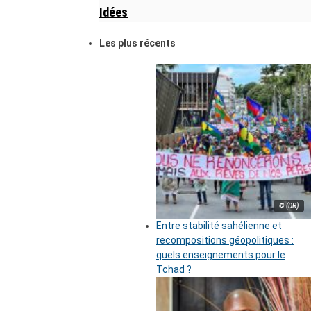
Idées
Les plus récents
© (DR)
Entre stabilité sahélienne et
recompositions géopolitiques :
quels enseignements pour le
Tchad ?