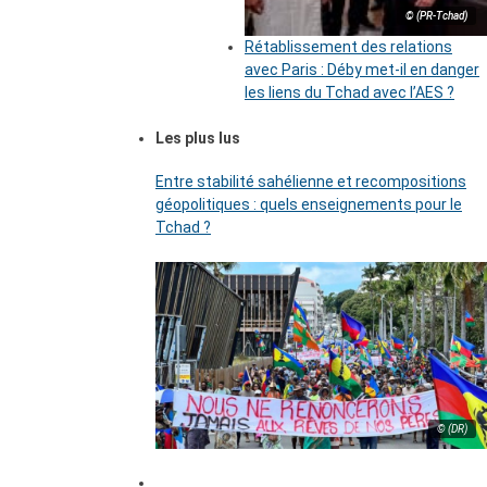
© (PR-Tchad)
Rétablissement des relations
avec Paris : Déby met-il en danger
les liens du Tchad avec l’AES ?
Les plus lus
Entre stabilité sahélienne et recompositions
géopolitiques : quels enseignements pour le
Tchad ?
© (DR)