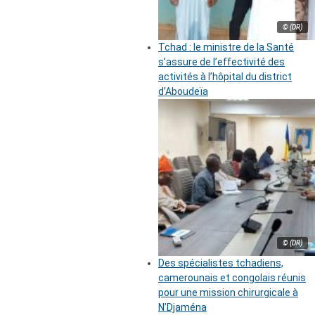
© (DR)
Tchad : le ministre de la Santé
s’assure de l’effectivité des
activités à l’hôpital du district
d’Aboudeïa
© (DR)
Des spécialistes tchadiens,
camerounais et congolais réunis
pour une mission chirurgicale à
N’Djaména