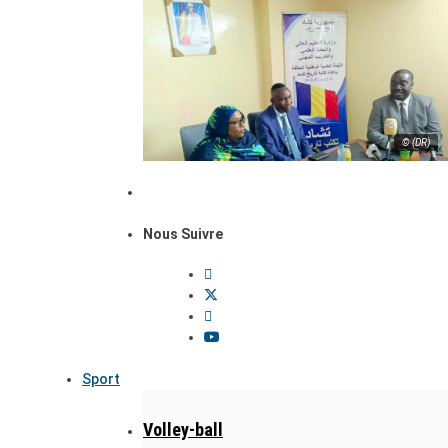
© (DR)
Nous Suivre
Sport
Volley-ball