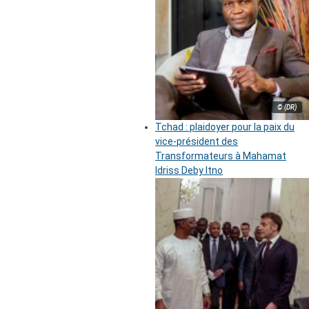
© (DR)
Tchad : plaidoyer pour la paix du
vice-président des
Transformateurs à Mahamat
Idriss Deby Itno