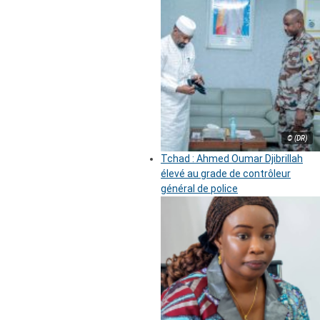
© (DR)
Tchad : Ahmed Oumar Djibrillah
élevé au grade de contrôleur
général de police