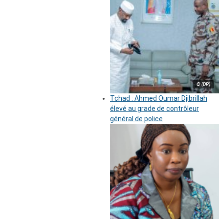
© (DR)
Tchad : Ahmed Oumar Djibrillah
élevé au grade de contrôleur
général de police