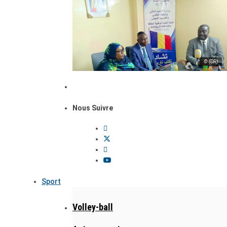
© (DR)
Nous Suivre
Sport
Volley-ball