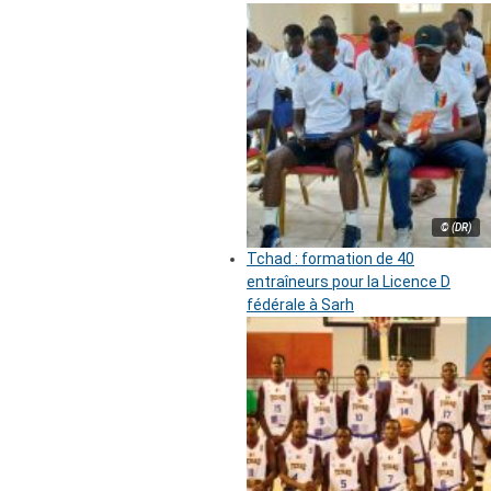
© (DR)
Tchad : formation de 40
entraîneurs pour la Licence D
fédérale à Sarh