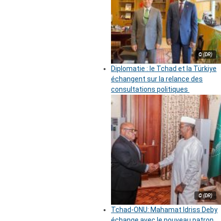
© (DR)
Diplomatie : le Tchad et la Türkiye
échangent sur la relance des
consultations politiques
© (DR)
Tchad-ONU: Mahamat Idriss Deby
échange avec le nouveau patron