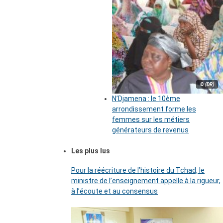
© (DR)
N’Djamena : le 10ème
arrondissement forme les
femmes sur les métiers
générateurs de revenus
Les plus lus
Pour la réécriture de l’histoire du Tchad, le
ministre de l’enseignement appelle à la rigueur,
à l’écoute et au consensus