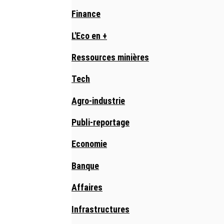
Finance
L'Eco en +
Ressources minières
Tech
Agro-industrie
Publi-reportage
Economie
Banque
Affaires
Infrastructures