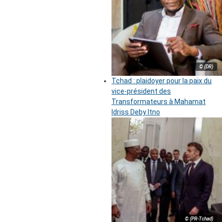
© (DR)
Tchad : plaidoyer pour la paix du
vice-président des
Transformateurs à Mahamat
Idriss Deby Itno
© (PR-Tchad)