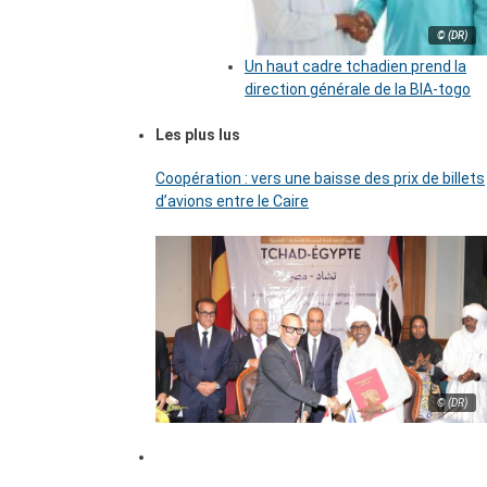
© (DR)
Un haut cadre tchadien prend la
direction générale de la BIA-togo
Les plus lus
Coopération : vers une baisse des prix de billets
d’avions entre le Caire
© (DR)