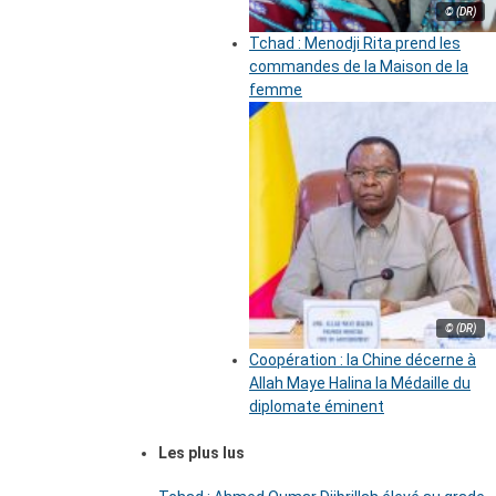
© (DR)
Tchad : Menodji Rita prend les
commandes de la Maison de la
femme
© (DR)
Coopération : la Chine décerne à
Allah Maye Halina la Médaille du
diplomate éminent
Les plus lus