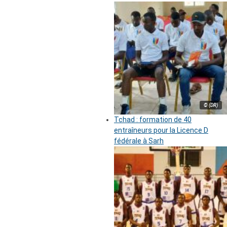
© (DR)
Tchad : formation de 40
entraîneurs pour la Licence D
fédérale à Sarh