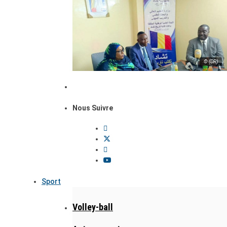
© (DR)
Nous Suivre
Sport
Volley-ball