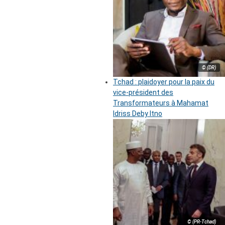
© (DR)
Tchad : plaidoyer pour la paix du
vice-président des
Transformateurs à Mahamat
Idriss Deby Itno
© (PR-Tchad)