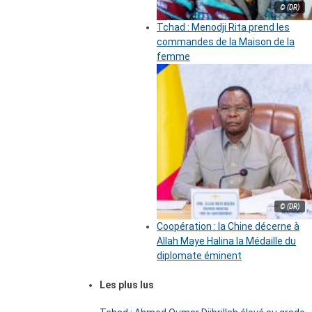
© (DR)
Tchad : Menodji Rita prend les
commandes de la Maison de la
femme
© (DR)
Coopération : la Chine décerne à
Allah Maye Halina la Médaille du
diplomate éminent
Les plus lus