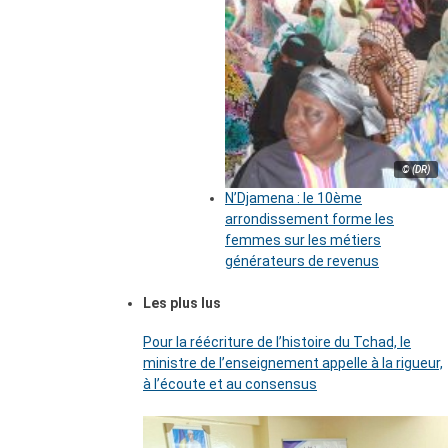
© (DR)
N’Djamena : le 10ème
arrondissement forme les
femmes sur les métiers
générateurs de revenus
Les plus lus
Pour la réécriture de l’histoire du Tchad, le
ministre de l’enseignement appelle à la rigueur,
à l’écoute et au consensus