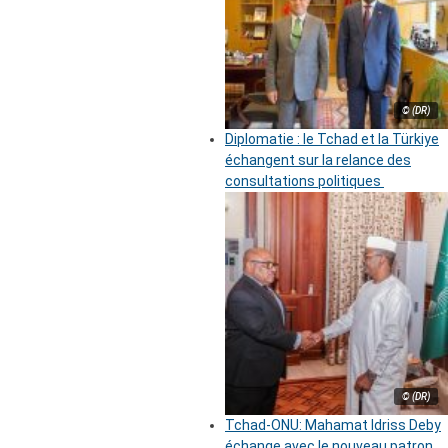
© (DR)
Diplomatie : le Tchad et la Türkiye
échangent sur la relance des
consultations politiques
© (DR)
Tchad-ONU: Mahamat Idriss Deby
échange avec le nouveau patron