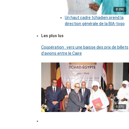
© (DR)
Un haut cadre tchadien prend la
direction générale de la BIA-togo
Les plus lus
Coopération : vers une baisse des prix de billets
d’avions entre le Caire
© (DR)