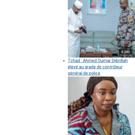
© (DR)
Tchad : Ahmed Oumar Djibrillah
élevé au grade de contrôleur
général de police