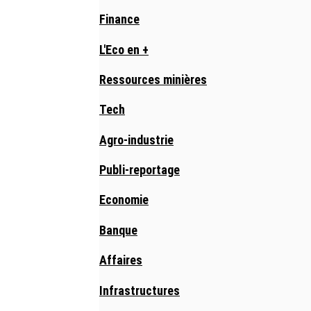
Finance
L'Eco en +
Ressources minières
Tech
Agro-industrie
Publi-reportage
Economie
Banque
Affaires
Infrastructures