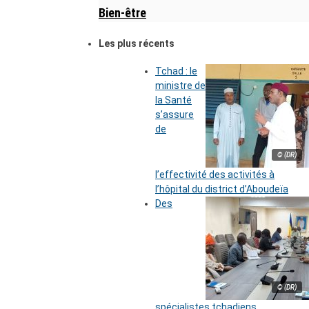
Bien-être
Les plus récents
Tchad : le
ministre de
la Santé
s’assure
de
© (DR)
l’effectivité des activités à
l’hôpital du district d’Aboudeïa
Des
© (DR)
spécialistes tchadiens,