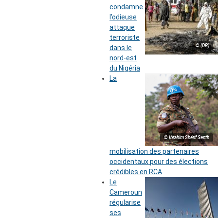
condamne
l’odieuse
attaque
terroriste
© (DR)
dans le
nord-est
du Nigéria
La
© Ibrahim Shérif Senth
mobilisation des partenaires
occidentaux pour des élections
crédibles en RCA
Le
Cameroun
régularise
ses