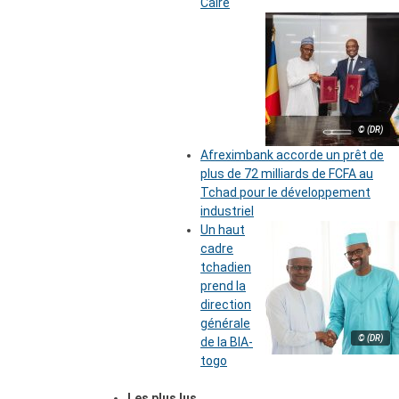
Caire
© (DR)
Afreximbank accorde un prêt de
plus de 72 milliards de FCFA au
Tchad pour le développement
industriel
Un haut
cadre
tchadien
prend la
direction
générale
© (DR)
de la BIA-
togo
Les plus lus