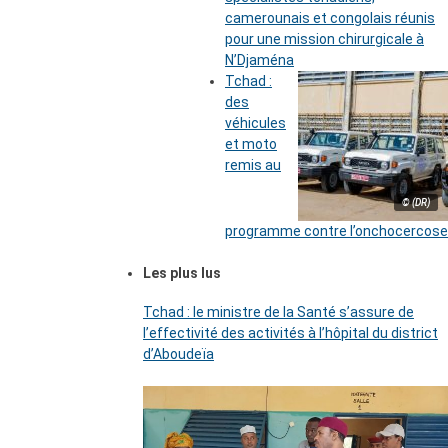
camerounais et congolais réunis
pour une mission chirurgicale à
N’Djaména
Tchad :
des
véhicules
et moto
remis au
© (DR)
programme contre l’onchocercose
Les plus lus
Tchad : le ministre de la Santé s’assure de
l’effectivité des activités à l’hôpital du district
d’Aboudeïa