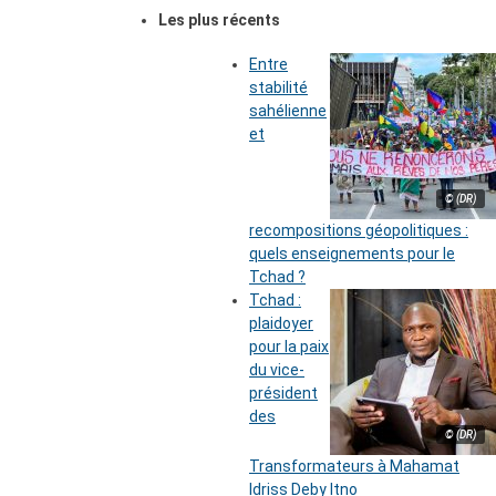
Les plus récents
Entre
stabilité
sahélienne
et
© (DR)
recompositions géopolitiques :
quels enseignements pour le
Tchad ?
Tchad :
plaidoyer
pour la paix
du vice-
président
des
© (DR)
Transformateurs à Mahamat
Idriss Deby Itno