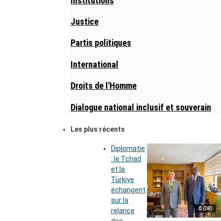
Institutions
Justice
Partis politiques
International
Droits de l'Homme
Dialogue national inclusif et souverain
Les plus récents
Diplomatie
: le Tchad
et la
Türkiye
échangent
sur la
© (DR)
relance