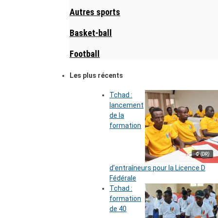
Autres sports
Basket-ball
Football
Les plus récents
Tchad :
lancement
de la
formation
© (DR)
d’entraîneurs pour la Licence D
Fédérale
Tchad :
formation
de 40