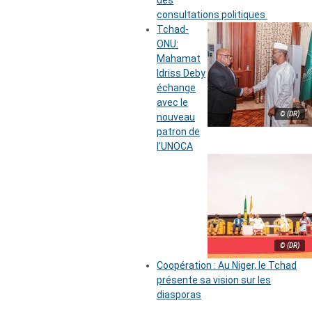
des
consultations politiques
Tchad-
ONU:
Mahamat
Idriss Deby
échange
avec le
© (DR)
nouveau
patron de
l’UNOCA
© (DR)
Coopération : Au Niger, le Tchad
présente sa vision sur les
diasporas