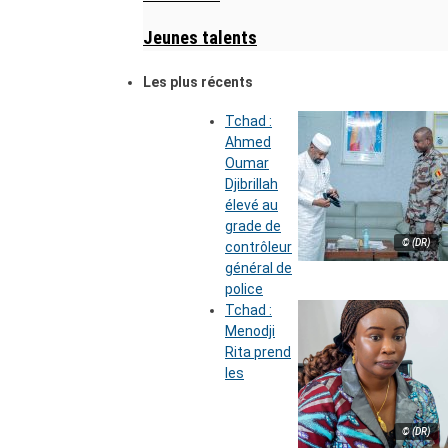
Jeunes talents
Les plus récents
Tchad :
Ahmed
Oumar
Djibrillah
élevé au
grade de
© (DR)
contrôleur
général de
police
Tchad :
Menodji
Rita prend
les
© (DR)