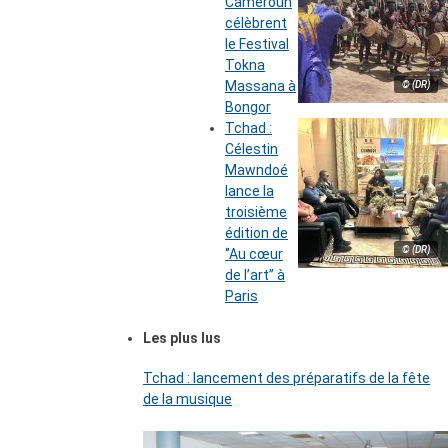
Cameroun
célèbrent
le Festival
Tokna
Massana à
© (DR)
Bongor
Tchad :
Célestin
Mawndoé
lance la
troisième
édition de
© (DR)
‘’Au cœur
de l’art’’ à
Paris
Les plus lus
Tchad : lancement des préparatifs de la fête
de la musique