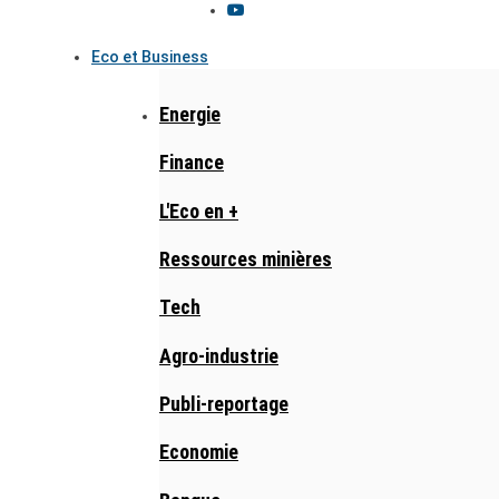
Eco et Business
Energie
Finance
L'Eco en +
Ressources minières
Tech
Agro-industrie
Publi-reportage
Economie