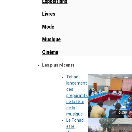
Expositions
Livres
Mode
Musique
Cinéma
Les plus récents
Tchad :
lancement
des
préparatifs
de la fête
de la
© (DR)
musique
Le Tchad
et le