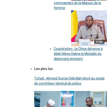
commandes de la Maison de la
femme
© (DR)
Coopération : la Chine décerne à
Allah Maye Halina la Médaille du
diplomate éminent
Les plus lus
Tchad : Ahmed Oumar Djibrillah élevé au grade
de contrôleur général de police