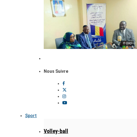
© (DR)
Nous Suivre
Sport
Volley-ball