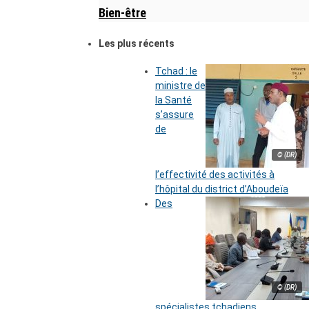
Bien-être
Les plus récents
Tchad : le
ministre de
la Santé
s’assure
de
© (DR)
l’effectivité des activités à
l’hôpital du district d’Aboudeïa
Des
© (DR)
spécialistes tchadiens,