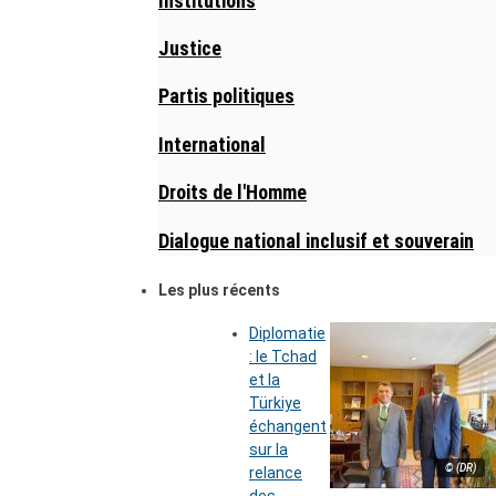
Institutions
Justice
Partis politiques
International
Droits de l'Homme
Dialogue national inclusif et souverain
Les plus récents
Diplomatie
: le Tchad
et la
Türkiye
échangent
sur la
© (DR)
relance