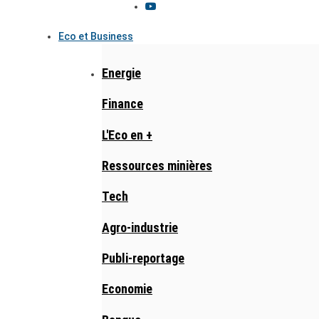
Eco et Business
Energie
Finance
L'Eco en +
Ressources minières
Tech
Agro-industrie
Publi-reportage
Economie