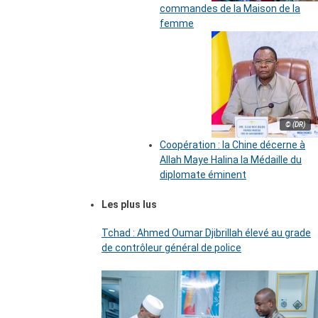
commandes de la Maison de la
femme
© (DR)
Coopération : la Chine décerne à
Allah Maye Halina la Médaille du
diplomate éminent
Les plus lus
Tchad : Ahmed Oumar Djibrillah élevé au grade
de contrôleur général de police