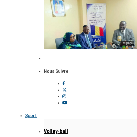
© (DR)
Nous Suivre
Sport
Volley-ball