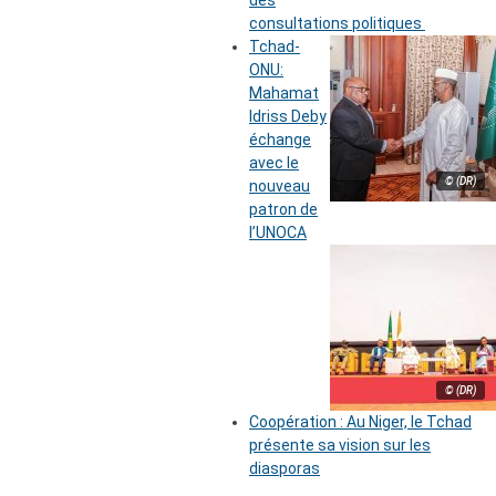
des
consultations politiques
Tchad-
ONU:
Mahamat
Idriss Deby
échange
avec le
© (DR)
nouveau
patron de
l’UNOCA
© (DR)
Coopération : Au Niger, le Tchad
présente sa vision sur les
diasporas