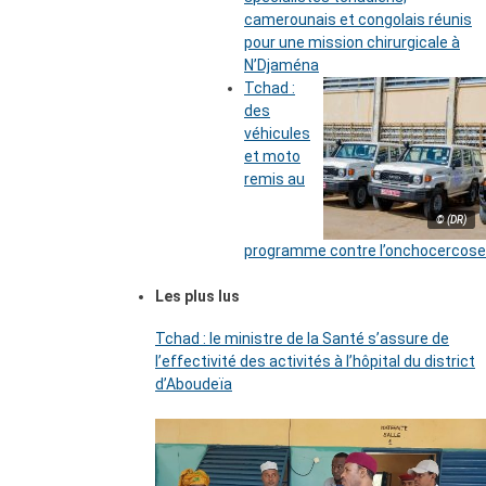
camerounais et congolais réunis
pour une mission chirurgicale à
N’Djaména
Tchad :
des
véhicules
et moto
remis au
© (DR)
programme contre l’onchocercose
Les plus lus
Tchad : le ministre de la Santé s’assure de
l’effectivité des activités à l’hôpital du district
d’Aboudeïa