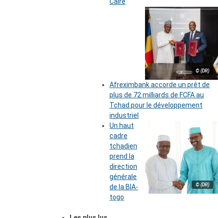
Caire
© (DR)
Afreximbank accorde un prêt de
plus de 72 milliards de FCFA au
Tchad pour le développement
industriel
Un haut
cadre
tchadien
prend la
direction
générale
© (DR)
de la BIA-
togo
Les plus lus