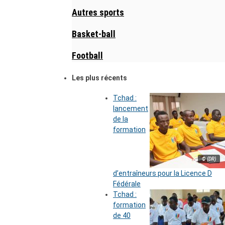
Autres sports
Basket-ball
Football
Les plus récents
Tchad :
lancement
de la
formation
© (DR)
d’entraîneurs pour la Licence D
Fédérale
Tchad :
formation
de 40