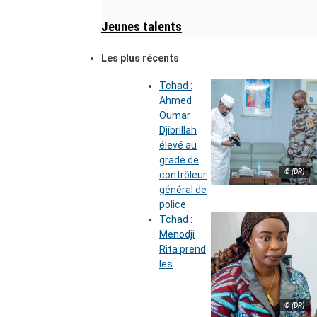
Jeunes talents
Les plus récents
Tchad :
Ahmed
Oumar
Djibrillah
élevé au
grade de
© (DR)
contrôleur
général de
police
Tchad :
Menodji
Rita prend
les
© (DR)