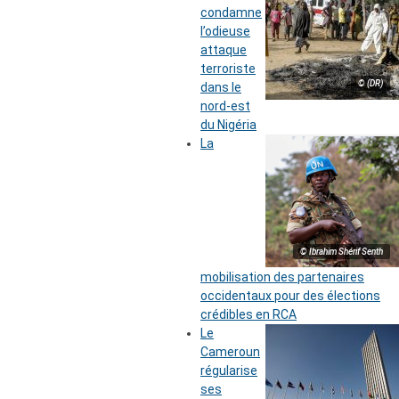
condamne
l’odieuse
attaque
terroriste
© (DR)
dans le
nord-est
du Nigéria
La
© Ibrahim Shérif Senth
mobilisation des partenaires
occidentaux pour des élections
crédibles en RCA
Le
Cameroun
régularise
ses