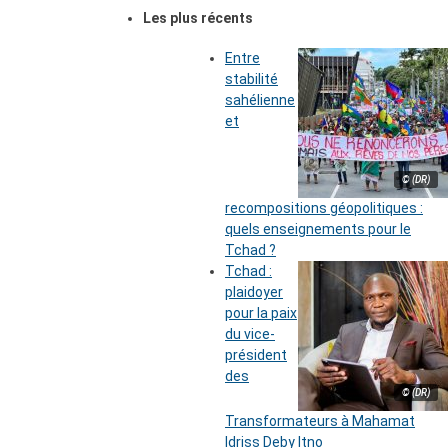
Les plus récents
Entre
stabilité
sahélienne
et
© (DR)
recompositions géopolitiques :
quels enseignements pour le
Tchad ?
Tchad :
plaidoyer
pour la paix
du vice-
président
des
© (DR)
Transformateurs à Mahamat
Idriss Deby Itno