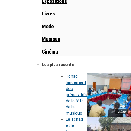
Expositions
Livres
Mode
Musique
Cinéma
Les plus récents
Tchad :
lancement
des
préparatifs
de la fête
de la
© (DR)
musique
Le Tchad
et le