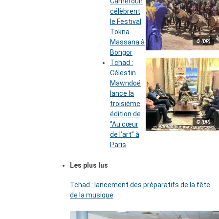
Cameroun
célèbrent
le Festival
Tokna
Massana à
© (DR)
Bongor
Tchad :
Célestin
Mawndoé
lance la
troisième
édition de
© (DR)
‘’Au cœur
de l’art’’ à
Paris
Les plus lus
Tchad : lancement des préparatifs de la fête
de la musique