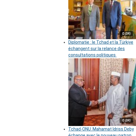
© (DR)
Diplomatie : le Tchad et la Türkiye
échangent sur la relance des
consultations politiques
© (DR)
Tchad-ONU: Mahamat Idriss Deby
échange avec le nouveau patron