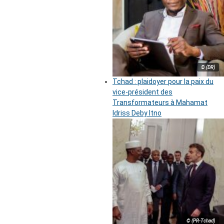
© (DR)
Tchad : plaidoyer pour la paix du
vice-président des
Transformateurs à Mahamat
Idriss Deby Itno
© (PR-Tchad)