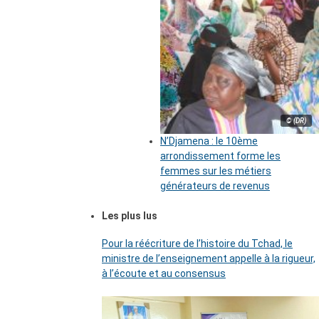
© (DR)
N’Djamena : le 10ème
arrondissement forme les
femmes sur les métiers
générateurs de revenus
Les plus lus
Pour la réécriture de l’histoire du Tchad, le
ministre de l’enseignement appelle à la rigueur,
à l’écoute et au consensus