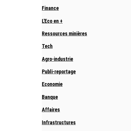
Finance
L'Eco en +
Ressources minières
Tech
Agro-industrie
Publi-reportage
Economie
Banque
Affaires
Infrastructures