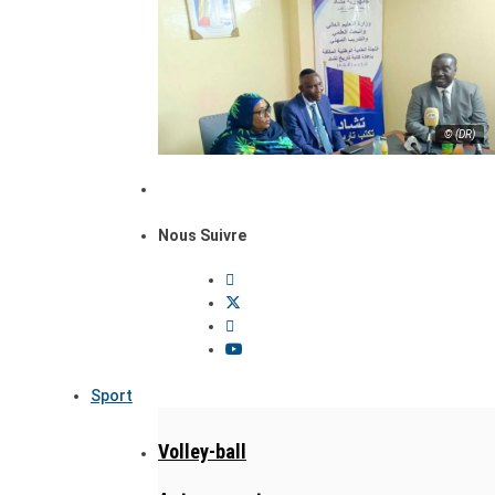
© (DR)
Nous Suivre
Sport
Volley-ball