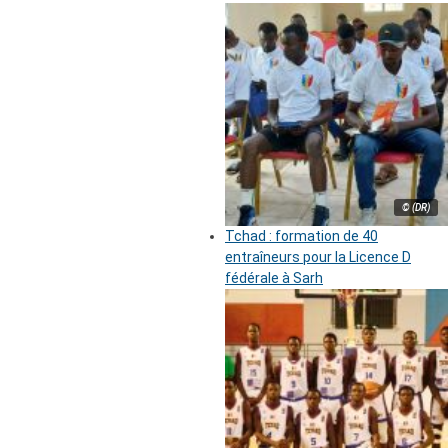
© (DR)
Tchad : formation de 40
entraîneurs pour la Licence D
fédérale à Sarh