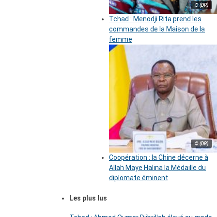
© (DR)
Tchad : Menodji Rita prend les
commandes de la Maison de la
femme
© (DR)
Coopération : la Chine décerne à
Allah Maye Halina la Médaille du
diplomate éminent
Les plus lus