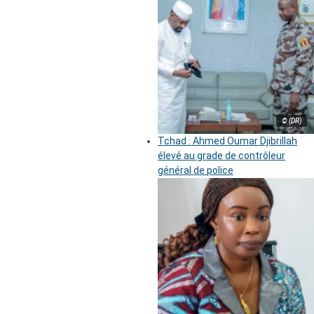
© (DR)
Tchad : Ahmed Oumar Djibrillah
élevé au grade de contrôleur
général de police