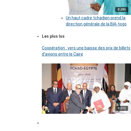
© (DR)
Un haut cadre tchadien prend la
direction générale de la BIA-togo
Les plus lus
Coopération : vers une baisse des prix de billets
d’avions entre le Caire
© (DR)