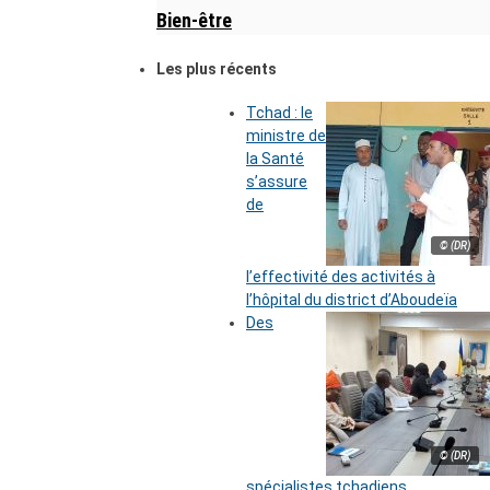
Bien-être
Les plus récents
Tchad : le
ministre de
la Santé
s’assure
de
© (DR)
l’effectivité des activités à
l’hôpital du district d’Aboudeïa
Des
© (DR)
spécialistes tchadiens,