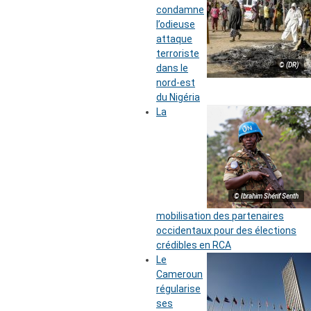
condamne
l’odieuse
attaque
terroriste
© (DR)
dans le
nord-est
du Nigéria
La
© Ibrahim Shérif Senth
mobilisation des partenaires
occidentaux pour des élections
crédibles en RCA
Le
Cameroun
régularise
ses