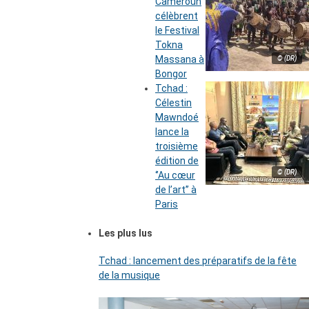
Cameroun
célèbrent
le Festival
Tokna
Massana à
© (DR)
Bongor
Tchad :
Célestin
Mawndoé
lance la
troisième
édition de
© (DR)
‘’Au cœur
de l’art’’ à
Paris
Les plus lus
Tchad : lancement des préparatifs de la fête
de la musique