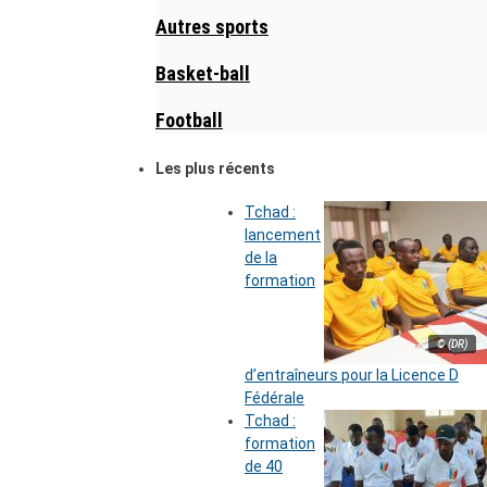
Autres sports
Basket-ball
Football
Les plus récents
Tchad :
lancement
de la
formation
© (DR)
d’entraîneurs pour la Licence D
Fédérale
Tchad :
formation
de 40