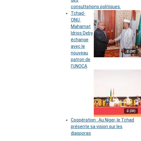
des
consultations politiques
Tchad-
ONU:
Mahamat
Idriss Deby
échange
avec le
© (DR)
nouveau
patron de
l’UNOCA
© (DR)
Coopération : Au Niger, le Tchad
présente sa vision sur les
diasporas