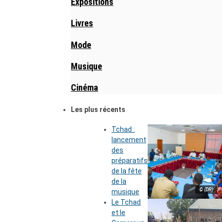
Expositions
Livres
Mode
Musique
Cinéma
Les plus récents
Tchad :
lancement
des
préparatifs
de la fête
de la
© (DR)
musique
Le Tchad
et le