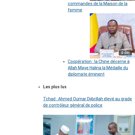
commandes de la Maison de la
femme
© (DR)
Coopération : la Chine décerne à
Allah Maye Halina la Médaille du
diplomate éminent
Les plus lus
Tchad : Ahmed Oumar Djibrillah élevé au grade
de contrôleur général de police