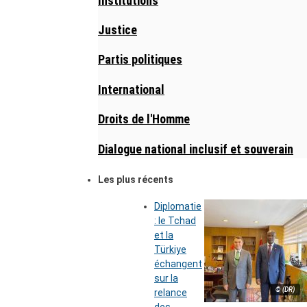
Institutions
Justice
Partis politiques
International
Droits de l'Homme
Dialogue national inclusif et souverain
Les plus récents
Diplomatie
: le Tchad
et la
Türkiye
échangent
sur la
© (DR)
relance