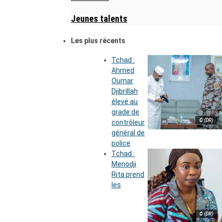
Jeunes talents
Les plus récents
Tchad :
Ahmed
Oumar
Djibrillah
élevé au
grade de
© (DR)
contrôleur
général de
police
Tchad :
Menodji
Rita prend
les
© (DR)