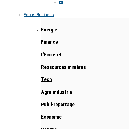
Eco et Business
Energie
Finance
L'Eco en +
Ressources minières
Tech
Agro-industrie
Publi-reportage
Economie