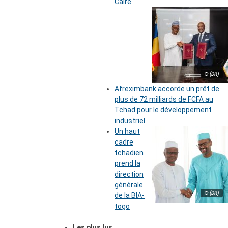
Caire
© (DR)
Afreximbank accorde un prêt de
plus de 72 milliards de FCFA au
Tchad pour le développement
industriel
Un haut
cadre
tchadien
prend la
direction
générale
© (DR)
de la BIA-
togo
Les plus lus