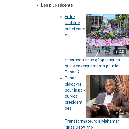
Les plus récents
Entre
stabilité
sahélienne
et
© (DR)
recompositions géopolitiques :
quels enseignements pour le
Tchad ?
Tchad :
plaidoyer
pour la paix
du vice-
président
des
© (DR)
Transformateurs à Mahamat
Idriss Deby Itno