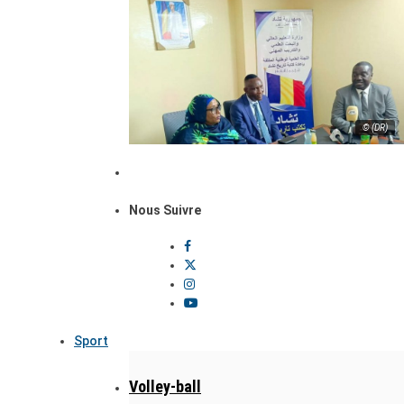
© (DR)
Nous Suivre
Sport
Volley-ball