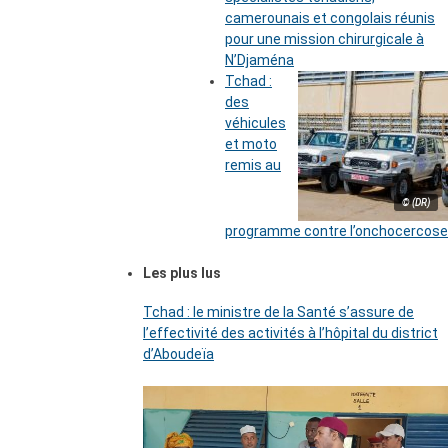
camerounais et congolais réunis
pour une mission chirurgicale à
N’Djaména
Tchad :
des
véhicules
et moto
remis au
© (DR)
programme contre l’onchocercose
Les plus lus
Tchad : le ministre de la Santé s’assure de
l’effectivité des activités à l’hôpital du district
d’Aboudeïa