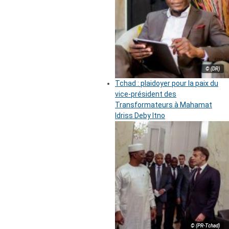
© (DR)
Tchad : plaidoyer pour la paix du
vice-président des
Transformateurs à Mahamat
Idriss Deby Itno
© (PR-Tchad)