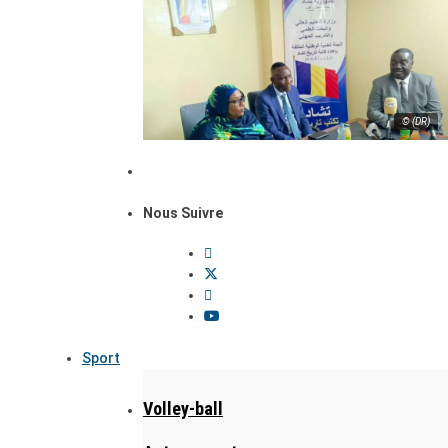
© (DR)
Nous Suivre
Sport
Volley-ball