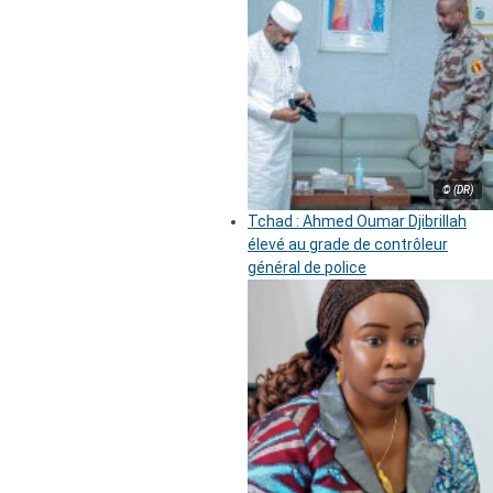
© (DR)
Tchad : Ahmed Oumar Djibrillah
élevé au grade de contrôleur
général de police