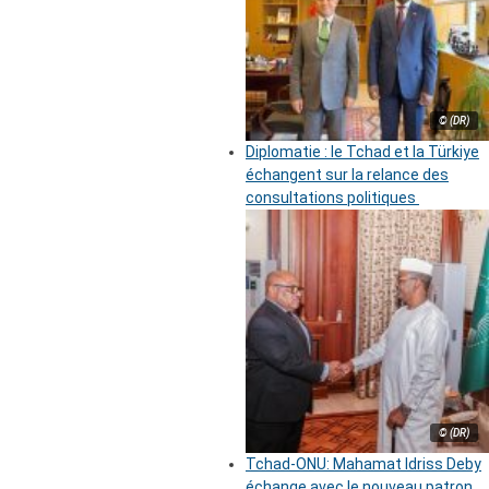
© (DR)
Diplomatie : le Tchad et la Türkiye
échangent sur la relance des
consultations politiques
© (DR)
Tchad-ONU: Mahamat Idriss Deby
échange avec le nouveau patron