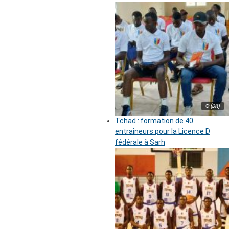
© (DR)
Tchad : formation de 40
entraîneurs pour la Licence D
fédérale à Sarh