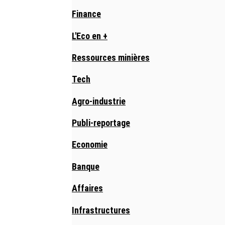
Finance
L'Eco en +
Ressources minières
Tech
Agro-industrie
Publi-reportage
Economie
Banque
Affaires
Infrastructures