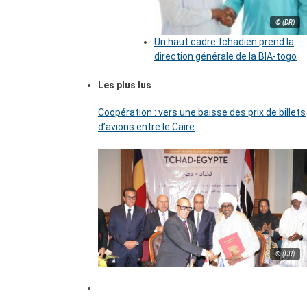
© (DR)
Un haut cadre tchadien prend la
direction générale de la BIA-togo
Les plus lus
Coopération : vers une baisse des prix de billets
d’avions entre le Caire
© (DR)