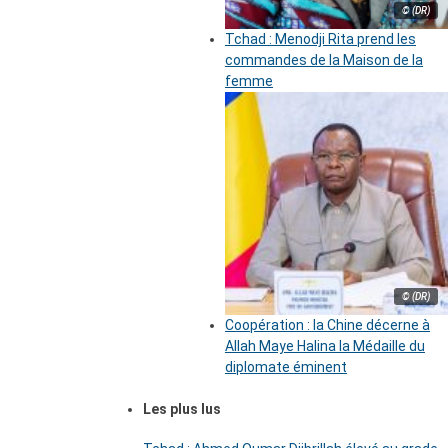
© (DR)
Tchad : Menodji Rita prend les
commandes de la Maison de la
femme
© (DR)
Coopération : la Chine décerne à
Allah Maye Halina la Médaille du
diplomate éminent
Les plus lus