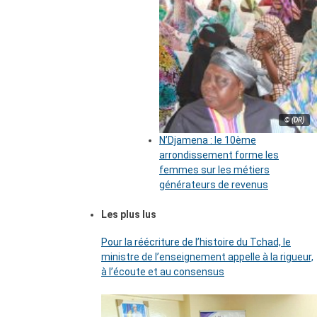
© (DR)
N’Djamena : le 10ème
arrondissement forme les
femmes sur les métiers
générateurs de revenus
Les plus lus
Pour la réécriture de l’histoire du Tchad, le
ministre de l’enseignement appelle à la rigueur,
à l’écoute et au consensus