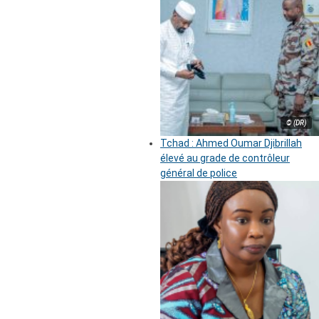
© (DR)
Tchad : Ahmed Oumar Djibrillah
élevé au grade de contrôleur
général de police