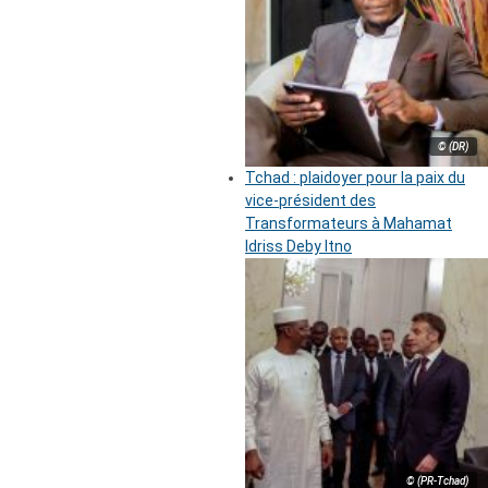
© (DR)
Tchad : plaidoyer pour la paix du
vice-président des
Transformateurs à Mahamat
Idriss Deby Itno
© (PR-Tchad)