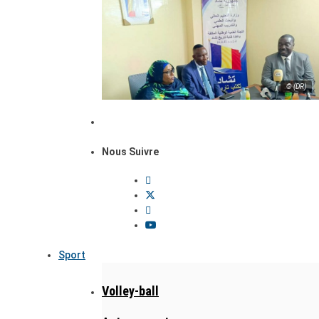
© (DR)
Nous Suivre
Sport
Volley-ball