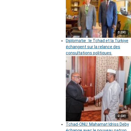
© (DR)
Diplomatie : le Tchad et la Türkiye
échangent sur la relance des
consultations politiques
© (DR)
Tchad-ONU: Mahamat Idriss Deby
échange avec le nouveau patron