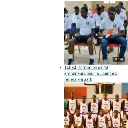
© (DR)
Tchad : formation de 40
entraîneurs pour la Licence D
fédérale à Sarh