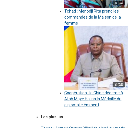
© (DR)
Tchad : Menodji Rita prend les
commandes de la Maison de la
femme
© (DR)
Coopération : la Chine décerne à
Allah Maye Halina la Médaille du
diplomate éminent
Les plus lus