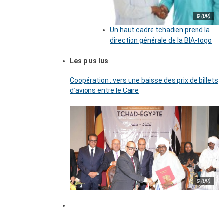
© (DR)
Un haut cadre tchadien prend la
direction générale de la BIA-togo
Les plus lus
Coopération : vers une baisse des prix de billets
d’avions entre le Caire
© (DR)