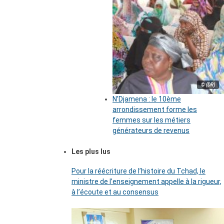
© (DR)
N’Djamena : le 10ème
arrondissement forme les
femmes sur les métiers
générateurs de revenus
Les plus lus
Pour la réécriture de l’histoire du Tchad, le
ministre de l’enseignement appelle à la rigueur,
à l’écoute et au consensus