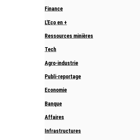
Finance
L'Eco en +
Ressources minières
Tech
Agro-industrie
Publi-reportage
Economie
Banque
Affaires
Infrastructures