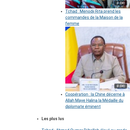
© (DR)
Tchad : Menodji Rita prend les
commandes de la Maison de la
femme
© (DR)
Coopération : la Chine décerne à
Allah Maye Halina la Médaille du
diplomate éminent
Les plus lus