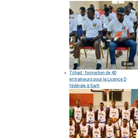
© (DR)
Tchad : formation de 40
entraîneurs pour la Licence D
fédérale à Sarh