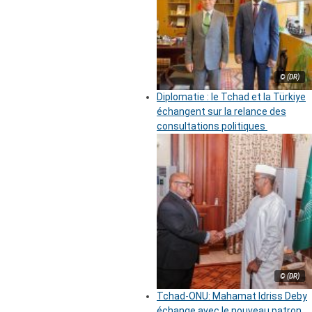
© (DR)
Diplomatie : le Tchad et la Türkiye
échangent sur la relance des
consultations politiques
© (DR)
Tchad-ONU: Mahamat Idriss Deby
échange avec le nouveau patron