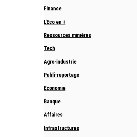
Finance
L'Eco en +
Ressources minières
Tech
Agro-industrie
Publi-reportage
Economie
Banque
Affaires
Infrastructures