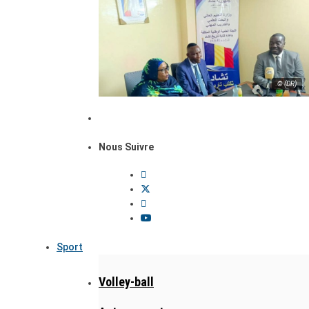
© (DR)
Nous Suivre
Sport
Volley-ball