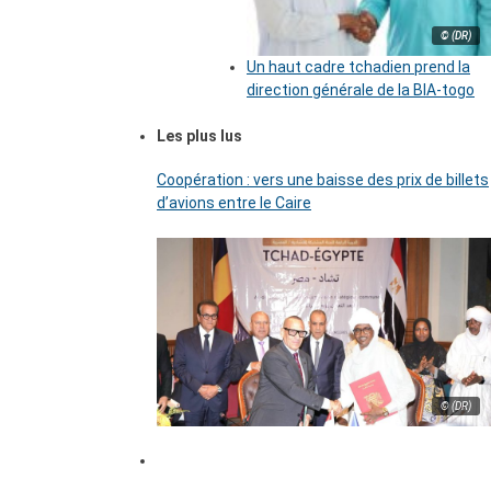
© (DR)
Un haut cadre tchadien prend la
direction générale de la BIA-togo
Les plus lus
Coopération : vers une baisse des prix de billets
d’avions entre le Caire
© (DR)