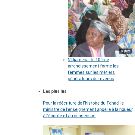
© (DR)
N’Djamena : le 10ème
arrondissement forme les
femmes sur les métiers
générateurs de revenus
Les plus lus
Pour la réécriture de l’histoire du Tchad, le
ministre de l’enseignement appelle à la rigueur,
à l’écoute et au consensus