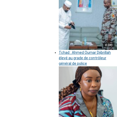
© (DR)
Tchad : Ahmed Oumar Djibrillah
élevé au grade de contrôleur
général de police