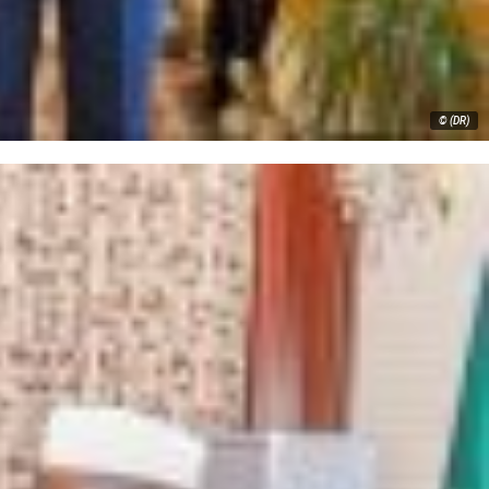
© (DR)