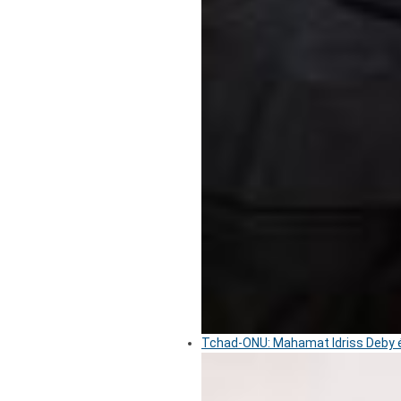
Tchad-ONU: Mahamat Idriss Deby é