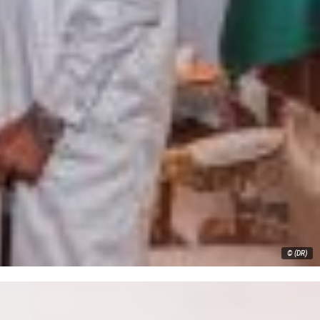
© (DR)