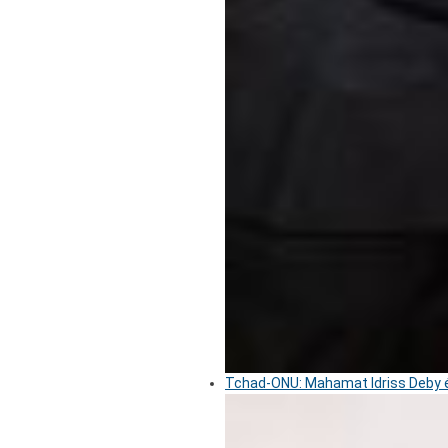
Tchad-ONU: Mahamat Idriss Deby é