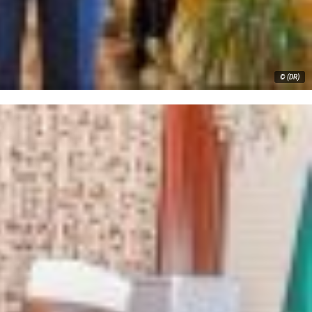
© (DR)