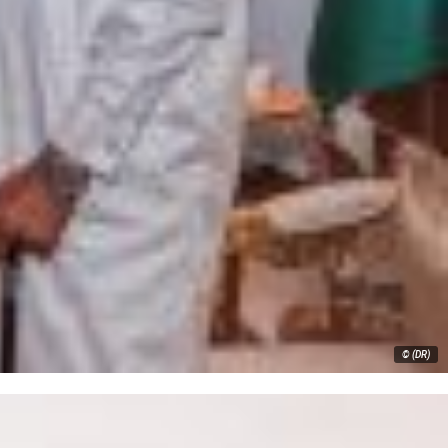
© (DR)