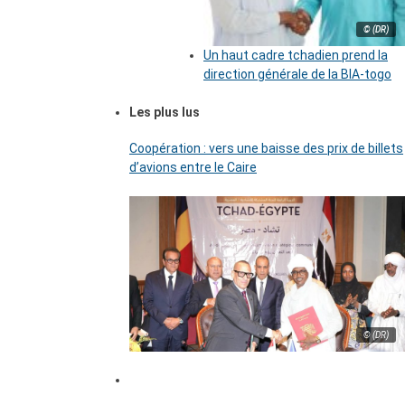
© (DR)
Un haut cadre tchadien prend la
direction générale de la BIA-togo
Les plus lus
Coopération : vers une baisse des prix de billets
d’avions entre le Caire
© (DR)