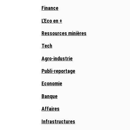
Finance
L'Eco en +
Ressources minières
Tech
Agro-industrie
Publi-reportage
Economie
Banque
Affaires
Infrastructures