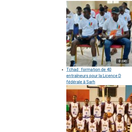
© (DR)
Tchad : formation de 40
entraîneurs pour la Licence D
fédérale à Sarh