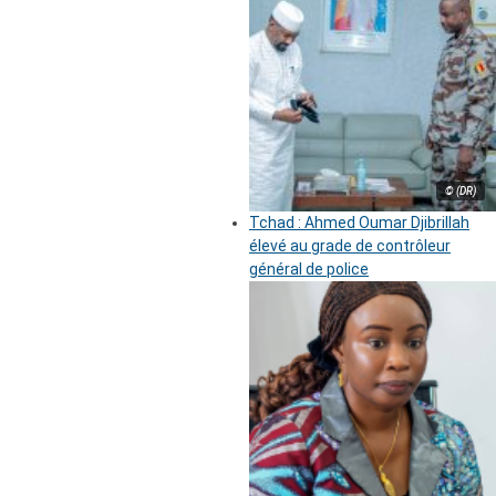
© (DR)
Tchad : Ahmed Oumar Djibrillah
élevé au grade de contrôleur
général de police