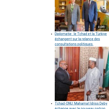
© (DR)
Diplomatie : le Tchad et la Türkiye
échangent sur la relance des
consultations politiques
© (DR)
Tchad-ONU: Mahamat Idriss Deby
échange avec le nouveau patron