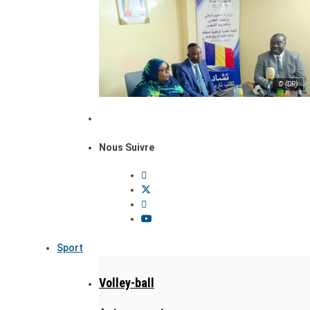
© (DR)
Nous Suivre
Sport
Volley-ball