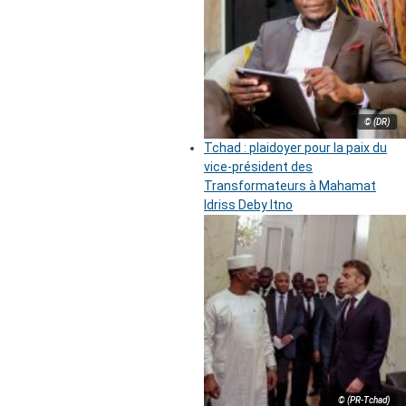
© (DR)
Tchad : plaidoyer pour la paix du
vice-président des
Transformateurs à Mahamat
Idriss Deby Itno
© (PR-Tchad)