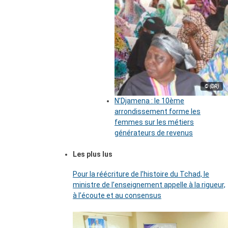
© (DR)
N’Djamena : le 10ème
arrondissement forme les
femmes sur les métiers
générateurs de revenus
Les plus lus
Pour la réécriture de l’histoire du Tchad, le
ministre de l’enseignement appelle à la rigueur,
à l’écoute et au consensus