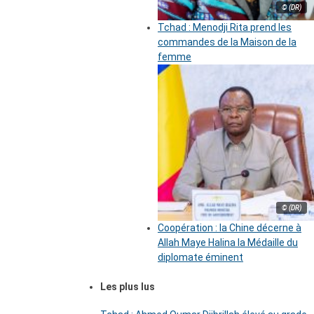
© (DR)
Tchad : Menodji Rita prend les
commandes de la Maison de la
femme
© (DR)
Coopération : la Chine décerne à
Allah Maye Halina la Médaille du
diplomate éminent
Les plus lus