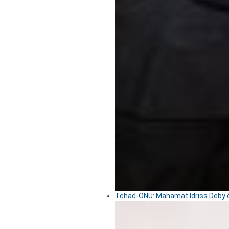
Tchad-ONU: Mahamat Idriss Deby é