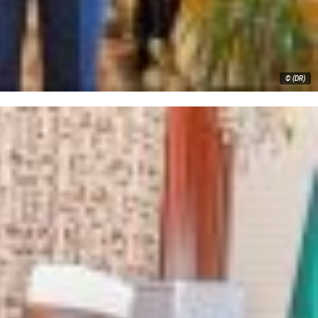
© (DR)