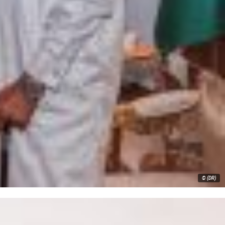
© (DR)