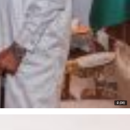
© (DR)