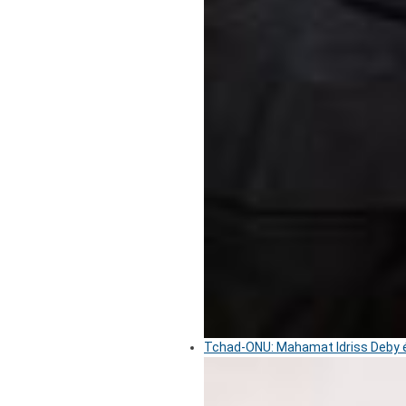
Tchad-ONU: Mahamat Idriss Deby é