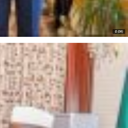
© (DR)