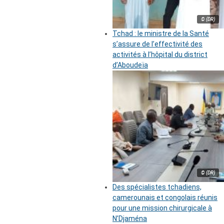
© (DR)
Tchad : le ministre de la Santé
s’assure de l’effectivité des
activités à l’hôpital du district
d’Aboudeïa
© (DR)
Des spécialistes tchadiens,
camerounais et congolais réunis
pour une mission chirurgicale à
N’Djaména