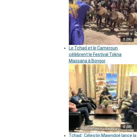
© (DR)
Le Tchad et le Cameroun
célèbrent le Festival Tokna
Massana à Bongor
© (DR)
Tchad : Célestin Mawndoé lance la