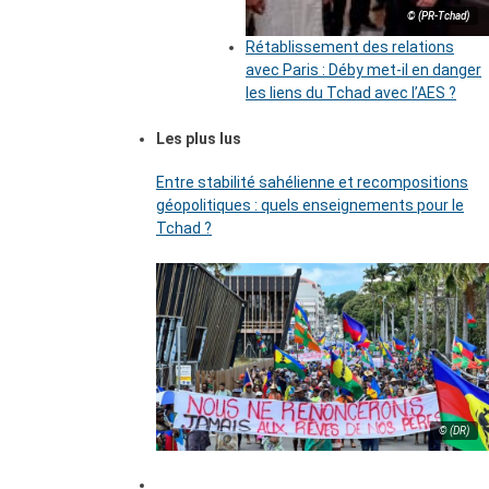
© (PR-Tchad)
Rétablissement des relations
avec Paris : Déby met-il en danger
les liens du Tchad avec l’AES ?
Les plus lus
Entre stabilité sahélienne et recompositions
géopolitiques : quels enseignements pour le
Tchad ?
© (DR)