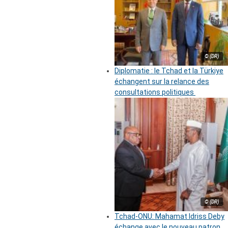
© (DR)
Diplomatie : le Tchad et la Türkiye
échangent sur la relance des
consultations politiques
© (DR)
Tchad-ONU: Mahamat Idriss Deby
échange avec le nouveau patron