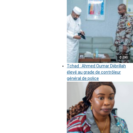
© (DR)
Tchad : Ahmed Oumar Djibrillah
élevé au grade de contrôleur
général de police