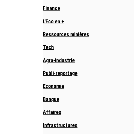
Finance
L'Eco en +
Ressources minières
Tech
Agro-industrie
Publi-reportage
Economie
Banque
Affaires
Infrastructures