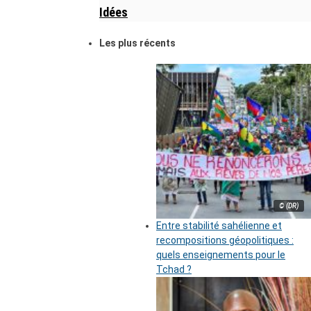
Idées
Les plus récents
© (DR)
Entre stabilité sahélienne et
recompositions géopolitiques :
quels enseignements pour le
Tchad ?