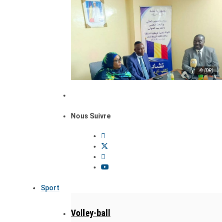
© (DR)
Nous Suivre
Sport
Volley-ball