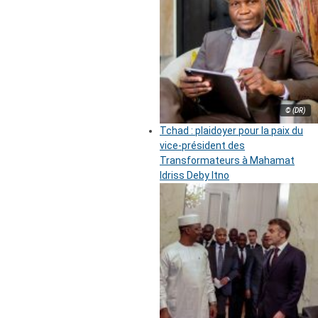
© (DR)
Tchad : plaidoyer pour la paix du
vice-président des
Transformateurs à Mahamat
Idriss Deby Itno