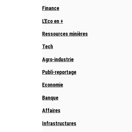
Finance
L'Eco en +
Ressources minières
Tech
Agro-industrie
Publi-reportage
Economie
Banque
Affaires
Infrastructures