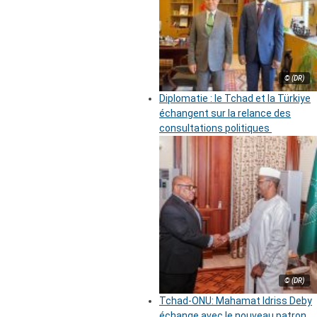
© (DR)
Diplomatie : le Tchad et la Türkiye
échangent sur la relance des
consultations politiques
© (DR)
Tchad-ONU: Mahamat Idriss Deby
échange avec le nouveau patron