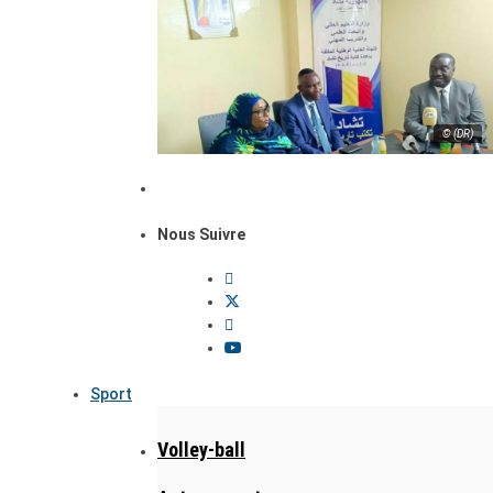
© (DR)
Nous Suivre
Sport
Volley-ball