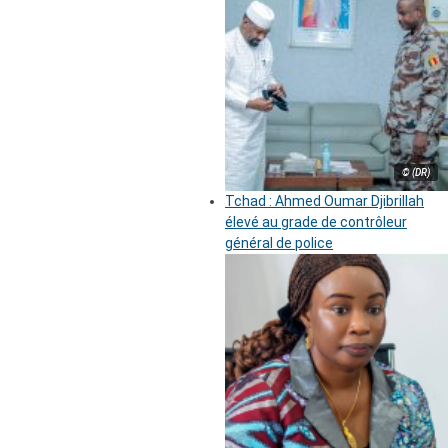
© (DR)
Tchad : Ahmed Oumar Djibrillah
élevé au grade de contrôleur
général de police