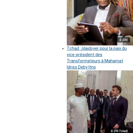
© (DR)
Tchad : plaidoyer pour la paix du
vice-président des
Transformateurs à Mahamat
Idriss Deby Itno
© (PR-Tchad)