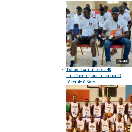
© (DR)
Tchad : formation de 40
entraîneurs pour la Licence D
fédérale à Sarh