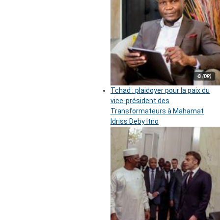
© (DR)
Tchad : plaidoyer pour la paix du
vice-président des
Transformateurs à Mahamat
Idriss Deby Itno