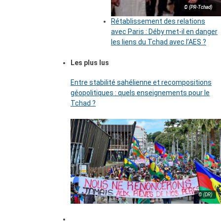
© (PR-Tchad)
Rétablissement des relations
avec Paris : Déby met-il en danger
les liens du Tchad avec l’AES ?
Les plus lus
Entre stabilité sahélienne et recompositions
géopolitiques : quels enseignements pour le
Tchad ?
© (DR)