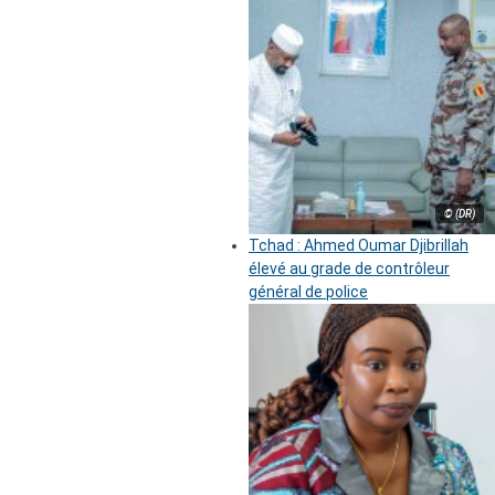
© (DR)
Tchad : Ahmed Oumar Djibrillah
élevé au grade de contrôleur
général de police