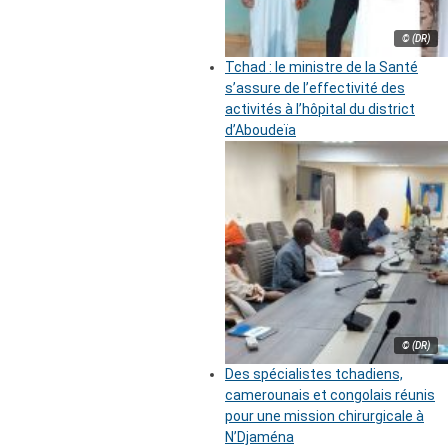
© (DR)
Tchad : le ministre de la Santé
s’assure de l’effectivité des
activités à l’hôpital du district
d’Aboudeïa
© (DR)
Des spécialistes tchadiens,
camerounais et congolais réunis
pour une mission chirurgicale à
N’Djaména