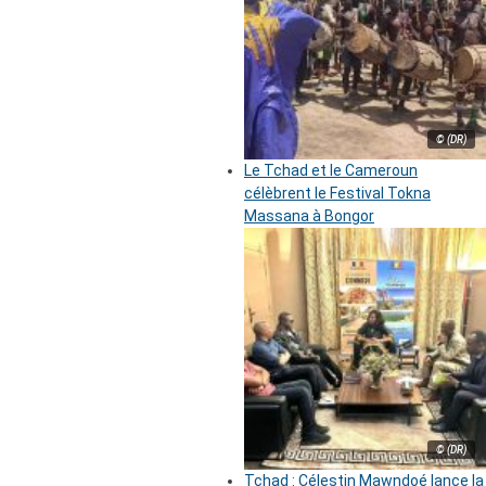
© (DR)
Le Tchad et le Cameroun
célèbrent le Festival Tokna
Massana à Bongor
© (DR)
Tchad : Célestin Mawndoé lance la