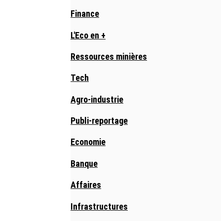
Finance
L'Eco en +
Ressources minières
Tech
Agro-industrie
Publi-reportage
Economie
Banque
Affaires
Infrastructures