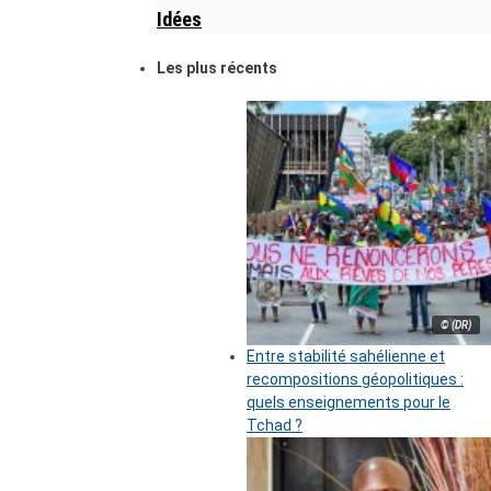
Idées
Les plus récents
© (DR)
Entre stabilité sahélienne et
recompositions géopolitiques :
quels enseignements pour le
Tchad ?