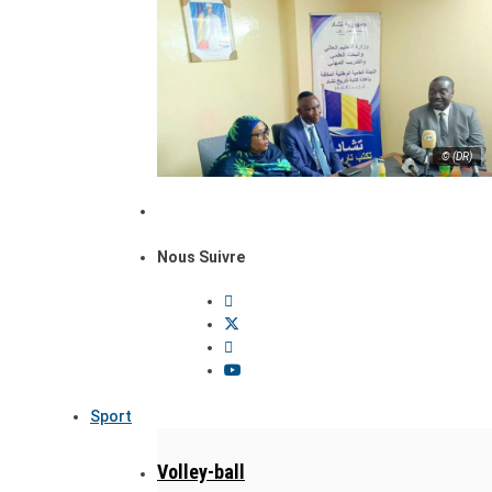
© (DR)
Nous Suivre
Sport
Volley-ball