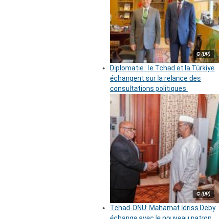
© (DR)
Diplomatie : le Tchad et la Türkiye
échangent sur la relance des
consultations politiques
© (DR)
Tchad-ONU: Mahamat Idriss Deby
échange avec le nouveau patron