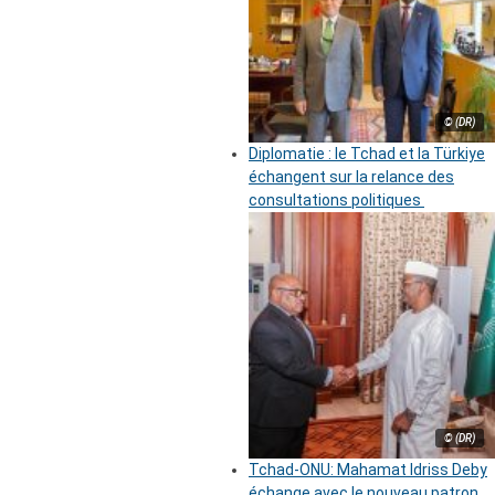
© (DR)
Diplomatie : le Tchad et la Türkiye
échangent sur la relance des
consultations politiques
© (DR)
Tchad-ONU: Mahamat Idriss Deby
échange avec le nouveau patron