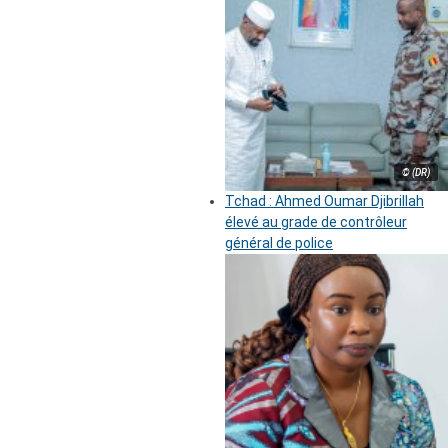
© (DR)
Tchad : Ahmed Oumar Djibrillah
élevé au grade de contrôleur
général de police