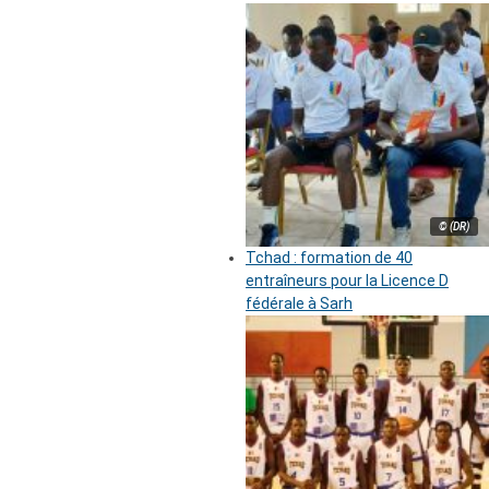
© (DR)
Tchad : formation de 40
entraîneurs pour la Licence D
fédérale à Sarh