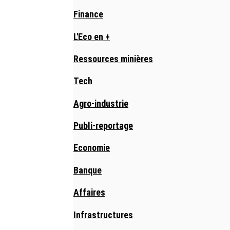
Finance
L'Eco en +
Ressources minières
Tech
Agro-industrie
Publi-reportage
Economie
Banque
Affaires
Infrastructures