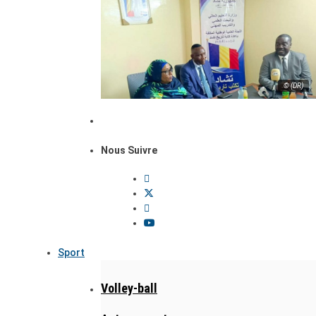
© (DR)
Nous Suivre
Sport
Volley-ball