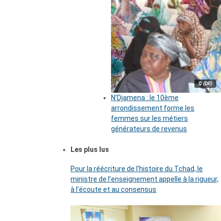
© (DR)
N’Djamena : le 10ème
arrondissement forme les
femmes sur les métiers
générateurs de revenus
Les plus lus
Pour la réécriture de l’histoire du Tchad, le
ministre de l’enseignement appelle à la rigueur,
à l’écoute et au consensus