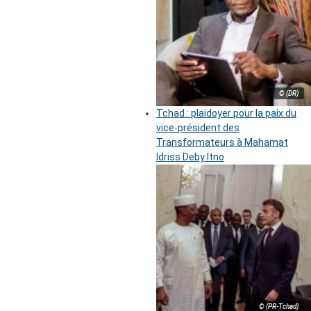
© (DR)
Tchad : plaidoyer pour la paix du
vice-président des
Transformateurs à Mahamat
Idriss Deby Itno
© (PR-Tchad)