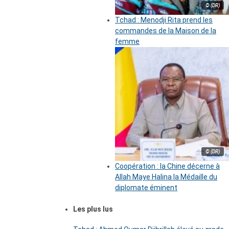
© (DR)
Tchad : Menodji Rita prend les
commandes de la Maison de la
femme
© (DR)
Coopération : la Chine décerne à
Allah Maye Halina la Médaille du
diplomate éminent
Les plus lus