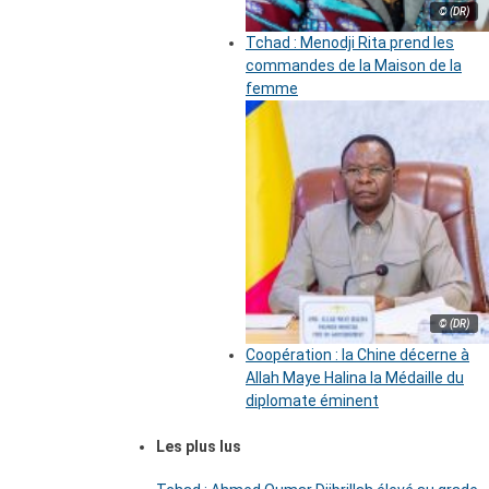
© (DR)
Tchad : Menodji Rita prend les
commandes de la Maison de la
femme
© (DR)
Coopération : la Chine décerne à
Allah Maye Halina la Médaille du
diplomate éminent
Les plus lus