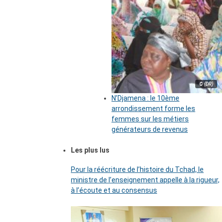
© (DR)
N’Djamena : le 10ème
arrondissement forme les
femmes sur les métiers
générateurs de revenus
Les plus lus
Pour la réécriture de l’histoire du Tchad, le
ministre de l’enseignement appelle à la rigueur,
à l’écoute et au consensus