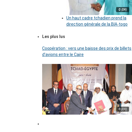
© (DR)
Un haut cadre tchadien prend la
direction générale de la BIA-togo
Les plus lus
Coopération : vers une baisse des prix de billets
d’avions entre le Caire
© (DR)