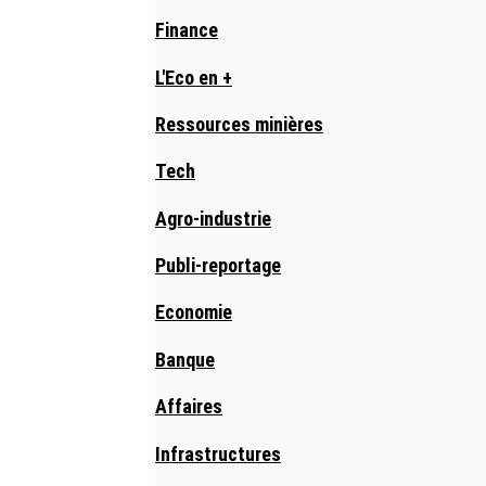
Finance
L'Eco en +
Ressources minières
Tech
Agro-industrie
Publi-reportage
Economie
Banque
Affaires
Infrastructures