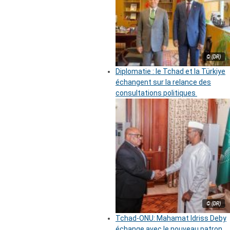
© (DR)
Diplomatie : le Tchad et la Türkiye
échangent sur la relance des
consultations politiques
© (DR)
Tchad-ONU: Mahamat Idriss Deby
échange avec le nouveau patron