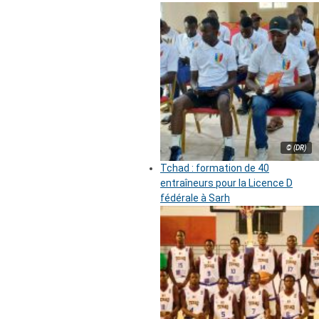
© (DR)
Tchad : formation de 40
entraîneurs pour la Licence D
fédérale à Sarh