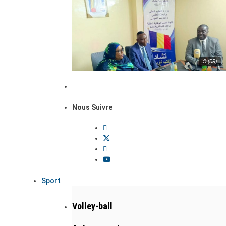
© (DR)
Nous Suivre
Sport
Volley-ball