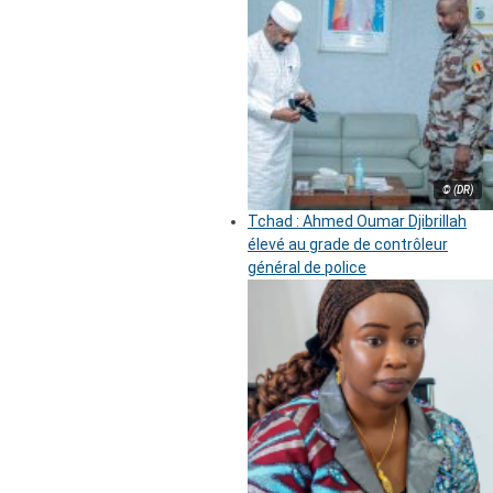
© (DR)
Tchad : Ahmed Oumar Djibrillah
élevé au grade de contrôleur
général de police