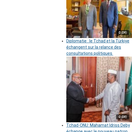
© (DR)
Diplomatie : le Tchad et la Türkiye
échangent sur la relance des
consultations politiques
© (DR)
Tchad-ONU: Mahamat Idriss Deby
échange avec le nouveau patron