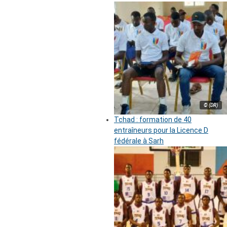
© (DR)
Tchad : formation de 40
entraîneurs pour la Licence D
fédérale à Sarh