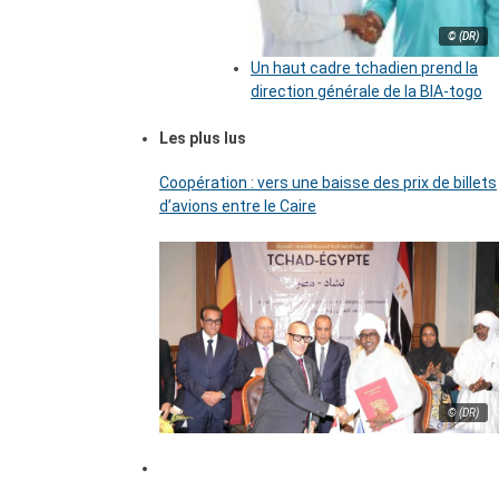
© (DR)
Un haut cadre tchadien prend la
direction générale de la BIA-togo
Les plus lus
Coopération : vers une baisse des prix de billets
d’avions entre le Caire
© (DR)