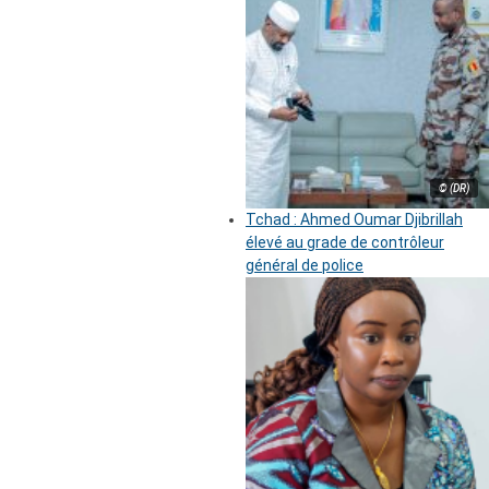
© (DR)
Tchad : Ahmed Oumar Djibrillah
élevé au grade de contrôleur
général de police