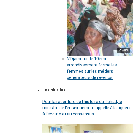
© (DR)
N’Djamena : le 10ème
arrondissement forme les
femmes sur les métiers
générateurs de revenus
Les plus lus
Pour la réécriture de l’histoire du Tchad, le
ministre de l’enseignement appelle à la rigueur,
à l’écoute et au consensus