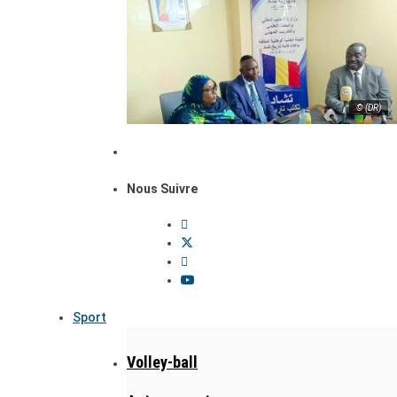
© (DR)
Nous Suivre
Sport
Volley-ball