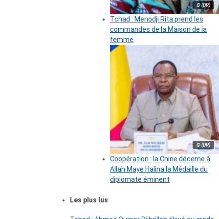
© (DR)
Tchad : Menodji Rita prend les
commandes de la Maison de la
femme
© (DR)
Coopération : la Chine décerne à
Allah Maye Halina la Médaille du
diplomate éminent
Les plus lus