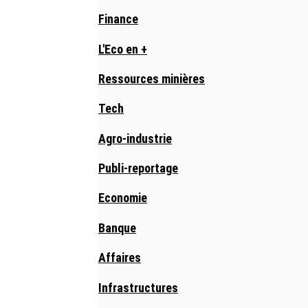
Finance
L'Eco en +
Ressources minières
Tech
Agro-industrie
Publi-reportage
Economie
Banque
Affaires
Infrastructures