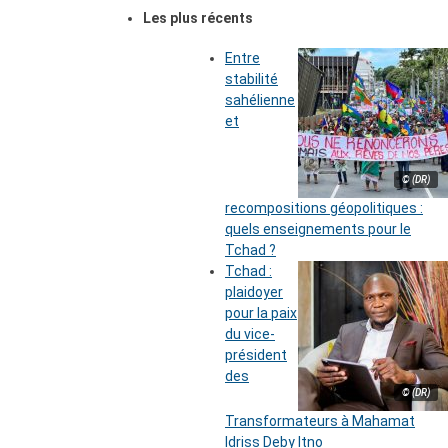
Les plus récents
Entre
stabilité
sahélienne
et
© (DR)
recompositions géopolitiques :
quels enseignements pour le
Tchad ?
Tchad :
plaidoyer
pour la paix
du vice-
président
des
© (DR)
Transformateurs à Mahamat
Idriss Deby Itno