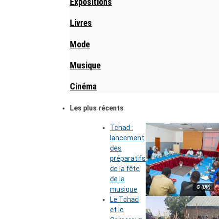
Expositions
Livres
Mode
Musique
Cinéma
Les plus récents
Tchad :
lancement
des
préparatifs
de la fête
de la
© (DR)
musique
Le Tchad
et le