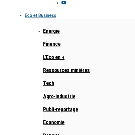
Eco et Business
Energie
Finance
L'Eco en +
Ressources minières
Tech
Agro-industrie
Publi-reportage
Economie