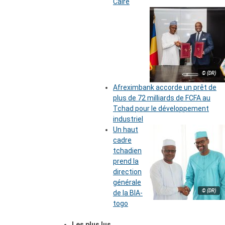
Caire
© (DR)
Afreximbank accorde un prêt de
plus de 72 milliards de FCFA au
Tchad pour le développement
industriel
Un haut
cadre
tchadien
prend la
direction
générale
© (DR)
de la BIA-
togo
Les plus lus