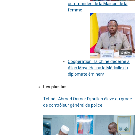
commandes de la Maison de la
femme
© (DR)
Coopération : la Chine décerne à
Allah Maye Halina la Médaille du
diplomate éminent
Les plus lus
Tchad : Ahmed Oumar Djibrillah élevé au grade
de contrôleur général de police