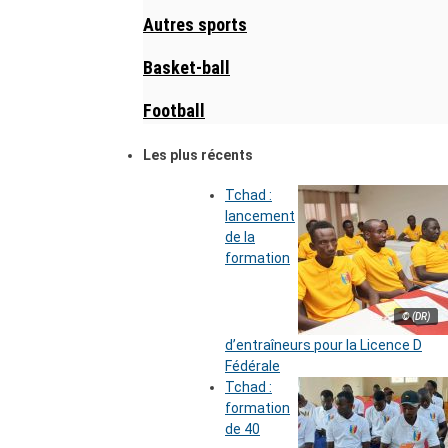
Autres sports
Basket-ball
Football
Les plus récents
Tchad :
lancement
de la
formation
© (DR)
d’entraîneurs pour la Licence D
Fédérale
Tchad :
formation
de 40