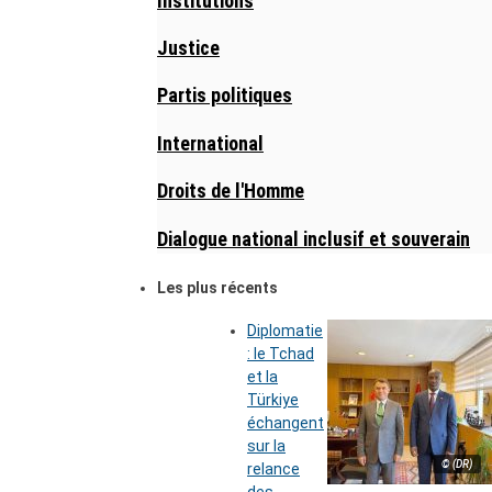
Institutions
Justice
Partis politiques
International
Droits de l'Homme
Dialogue national inclusif et souverain
Les plus récents
Diplomatie
: le Tchad
et la
Türkiye
échangent
sur la
© (DR)
relance