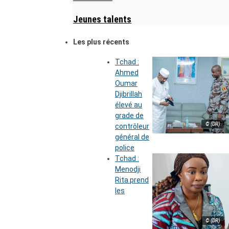
Jeunes talents
Les plus récents
Tchad :
Ahmed
Oumar
Djibrillah
élevé au
grade de
© (DR)
contrôleur
général de
police
Tchad :
Menodji
Rita prend
les
© (DR)