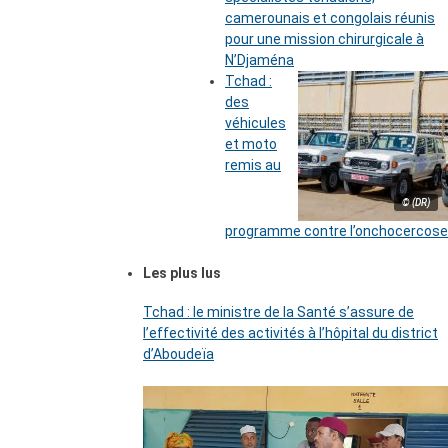
camerounais et congolais réunis
pour une mission chirurgicale à
N’Djaména
Tchad :
des
véhicules
et moto
remis au
© (DR)
programme contre l’onchocercose
Les plus lus
Tchad : le ministre de la Santé s’assure de
l’effectivité des activités à l’hôpital du district
d’Aboudeïa