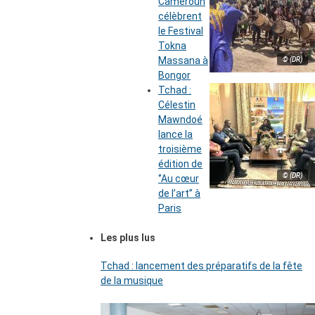
Cameroun
célèbrent
le Festival
Tokna
Massana à
© (DR)
Bongor
Tchad :
Célestin
Mawndoé
lance la
troisième
édition de
© (DR)
‘’Au cœur
de l’art’’ à
Paris
Les plus lus
Tchad : lancement des préparatifs de la fête
de la musique