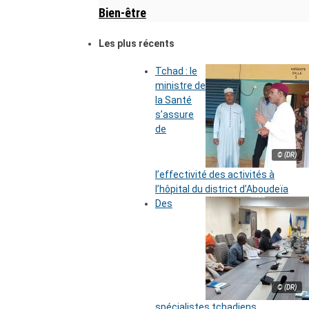
Bien-être
Les plus récents
Tchad : le
ministre de
la Santé
s’assure
de
© (DR)
l’effectivité des activités à
l’hôpital du district d’Aboudeïa
Des
© (DR)
spécialistes tchadiens,