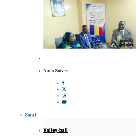
© (DR)
Nous Suivre
Sport
Volley-ball