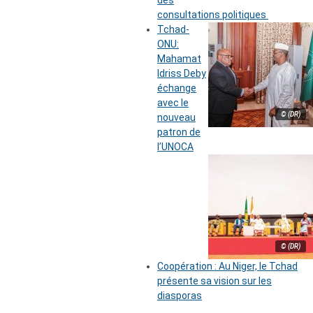
des
consultations politiques
Tchad-
ONU:
Mahamat
Idriss Deby
échange
avec le
© (DR)
nouveau
patron de
l’UNOCA
© (DR)
Coopération : Au Niger, le Tchad
présente sa vision sur les
diasporas