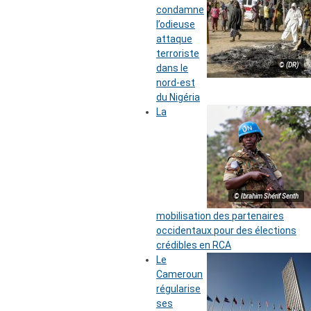
condamne
l’odieuse
attaque
terroriste
© (DR)
dans le
nord-est
du Nigéria
La
© Ibrahim Shérif Senth
mobilisation des partenaires
occidentaux pour des élections
crédibles en RCA
Le
Cameroun
régularise
ses