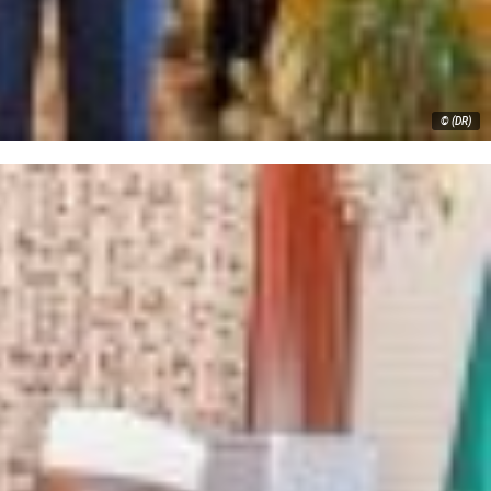
© (DR)