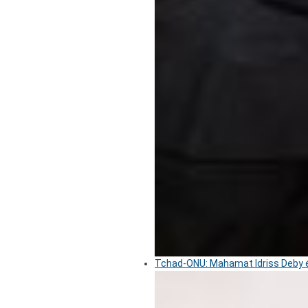
Tchad-ONU: Mahamat Idriss Deby é