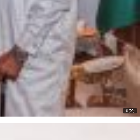
© (DR)