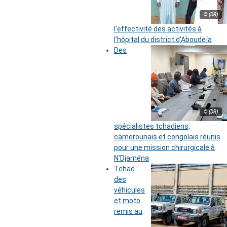
© (DR)
l’effectivité des activités à
l’hôpital du district d’Aboudeïa
Des
© (DR)
spécialistes tchadiens,
camerounais et congolais réunis
pour une mission chirurgicale à
N’Djaména
Tchad :
des
véhicules
et moto
remis au