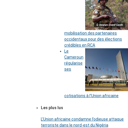
© Ibrahim Shérif Senth
mobilisation des partenaires
occidentaux pour des élections
crédibles en RCA
Le
Cameroun
régularise
ses
cotisations à l’Union africaine
Les plus lus
L’Union africaine condamne l’odieuse attaque
terroriste dans le nord-est du Nigéria