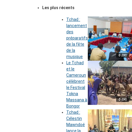
Les plus récents
Tchad :
lancement
des
préparatifs
de la fête
de la
© (DR)
musique
Le Tchad
et le
Cameroun
célèbrent
le Festival
Tokna
Massana à
© (DR)
Bongor
Tchad :
Célestin
Mawndoé
lance la