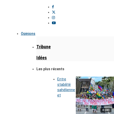
Opinions
Tribune
Idées
Les plus récents
Entre
stabilité
sahélienne
et
© (DR)