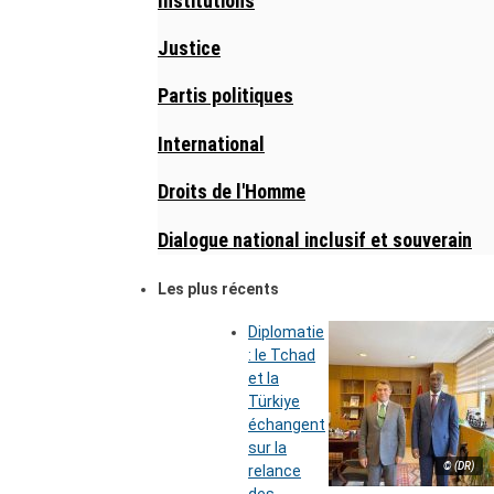
Institutions
Justice
Partis politiques
International
Droits de l'Homme
Dialogue national inclusif et souverain
Les plus récents
Diplomatie
: le Tchad
et la
Türkiye
échangent
sur la
© (DR)
relance