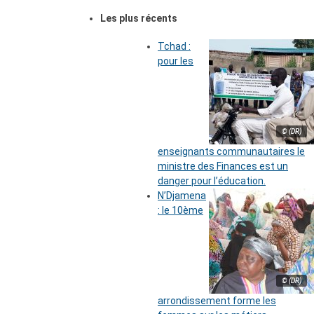
Les plus récents
Tchad :
pour les
© (DR)
enseignants communautaires le
ministre des Finances est un
danger pour l’éducation.
N’Djamena
: le 10ème
© (DR)
arrondissement forme les