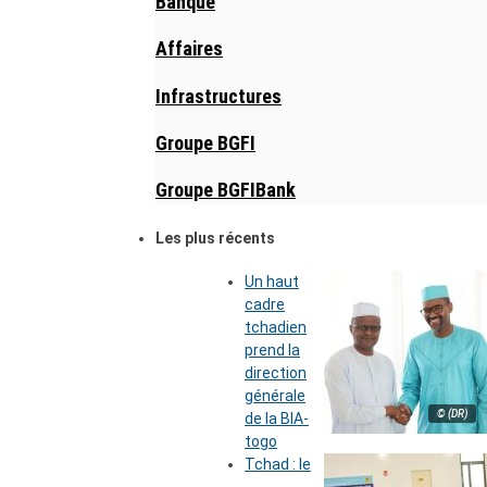
Banque
Affaires
Infrastructures
Groupe BGFI
Groupe BGFIBank
Les plus récents
Un haut
cadre
tchadien
prend la
direction
générale
© (DR)
de la BIA-
togo
Tchad : le