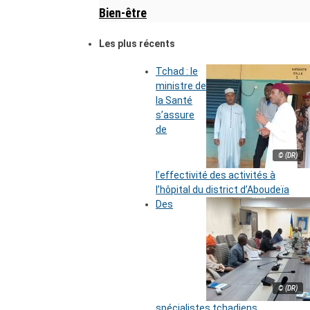
Bien-être
Les plus récents
Tchad : le
ministre de
la Santé
s’assure
de
© (DR)
l’effectivité des activités à
l’hôpital du district d’Aboudeïa
Des
© (DR)
spécialistes tchadiens,