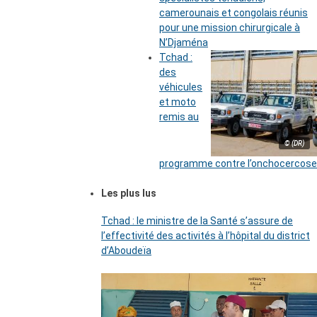
camerounais et congolais réunis
pour une mission chirurgicale à
N’Djaména
Tchad :
des
véhicules
et moto
remis au
© (DR)
programme contre l’onchocercose
Les plus lus
Tchad : le ministre de la Santé s’assure de
l’effectivité des activités à l’hôpital du district
d’Aboudeïa