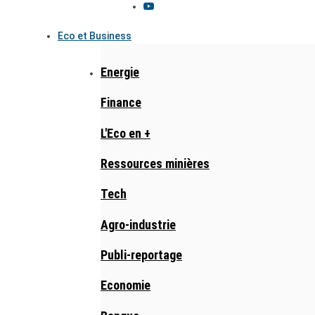
Eco et Business
Energie
Finance
L'Eco en +
Ressources minières
Tech
Agro-industrie
Publi-reportage
Economie