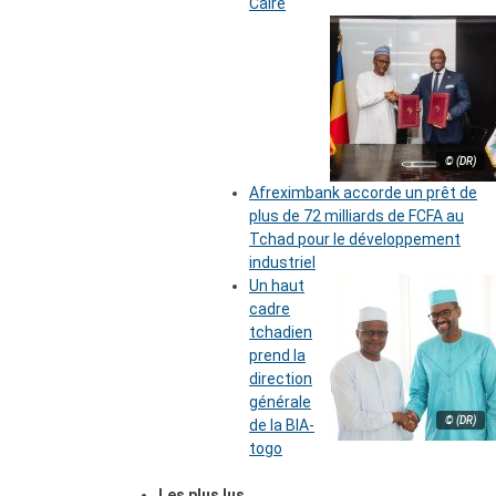
Caire
© (DR)
Afreximbank accorde un prêt de
plus de 72 milliards de FCFA au
Tchad pour le développement
industriel
Un haut
cadre
tchadien
prend la
direction
générale
© (DR)
de la BIA-
togo
Les plus lus