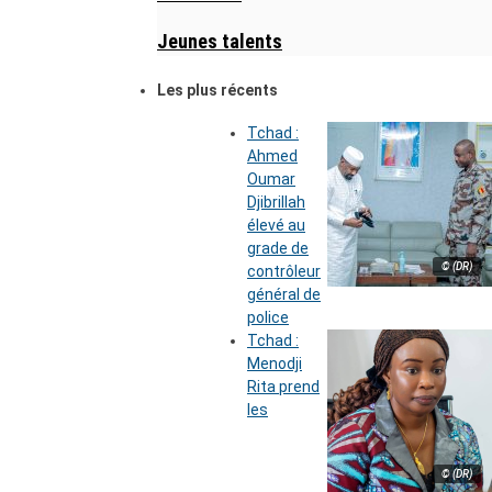
Jeunes talents
Les plus récents
Tchad :
Ahmed
Oumar
Djibrillah
élevé au
grade de
© (DR)
contrôleur
général de
police
Tchad :
Menodji
Rita prend
les
© (DR)