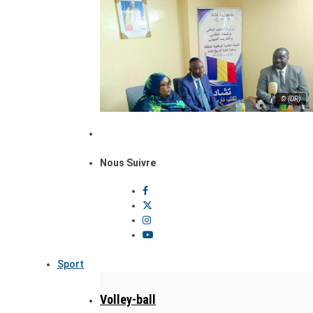
© (DR)
Nous Suivre
Sport
Volley-ball