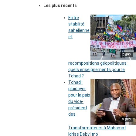
Les plus récents
Entre
stabilité
sahélienne
et
© (DR)
recompositions géopolitiques :
quels enseignements pour le
Tchad ?
Tchad :
plaidoyer
pour la paix
du vice-
président
des
© (DR)
Transformateurs à Mahamat
Idriss Deby Itno