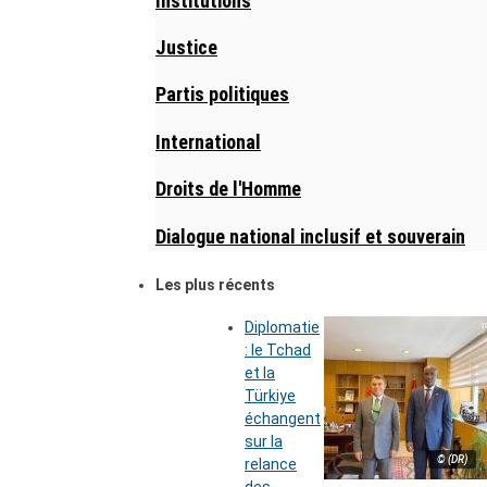
Institutions
Justice
Partis politiques
International
Droits de l'Homme
Dialogue national inclusif et souverain
Les plus récents
Diplomatie
: le Tchad
et la
Türkiye
échangent
sur la
© (DR)
relance