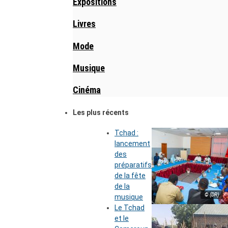
Expositions
Livres
Mode
Musique
Cinéma
Les plus récents
Tchad :
lancement
des
préparatifs
de la fête
de la
© (DR)
musique
Le Tchad
et le