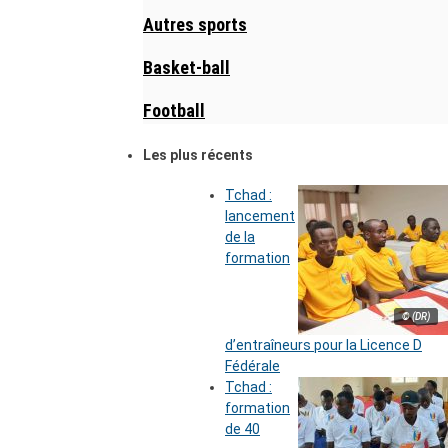
Autres sports
Basket-ball
Football
Les plus récents
Tchad :
lancement
de la
formation
© (DR)
d’entraîneurs pour la Licence D
Fédérale
Tchad :
formation
de 40