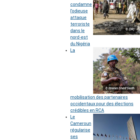
condamne
l’odieuse
attaque
terroriste
© (DR)
dans le
nord-est
du Nigéria
La
© Ibrahim Shérif Senth
mobilisation des partenaires
occidentaux pour des élections
crédibles en RCA
Le
Cameroun
régularise
ses