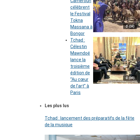
Cameroun
célèbrent
le Festival
Tokna
Massana à
© (DR)
Bongor
Tchad :
Célestin
Mawndoé
lance la
troisième
édition de
© (DR)
‘’Au cœur
de l’art’’ à
Paris
Les plus lus
Tchad : lancement des préparatifs de la fête
de la musique