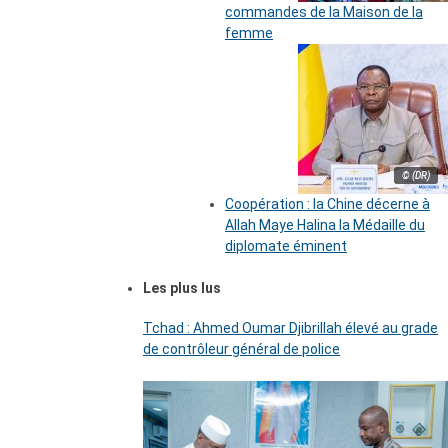
commandes de la Maison de la
femme
© (DR)
Coopération : la Chine décerne à
Allah Maye Halina la Médaille du
diplomate éminent
Les plus lus
Tchad : Ahmed Oumar Djibrillah élevé au grade
de contrôleur général de police