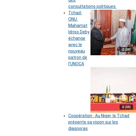
des
consultations politiques
Tchad-
ONU:
Mahamat
Idriss Deby
échange
avec le
© (DR)
nouveau
patron de
l’UNOCA
© (DR)
Coopération : Au Niger, le Tchad
présente sa vision sur les
diasporas