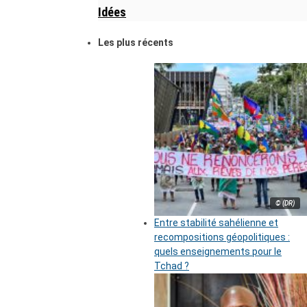
Idées
Les plus récents
© (DR)
Entre stabilité sahélienne et
recompositions géopolitiques :
quels enseignements pour le
Tchad ?