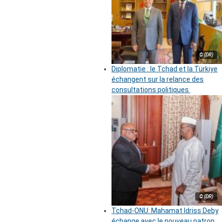
© (DR)
Diplomatie : le Tchad et la Türkiye
échangent sur la relance des
consultations politiques
© (DR)
Tchad-ONU: Mahamat Idriss Deby
échange avec le nouveau patron