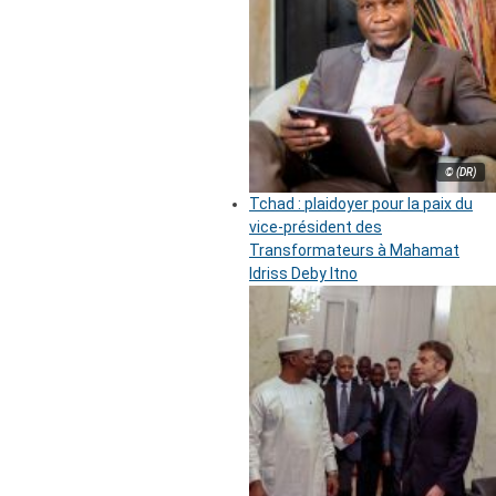
© (DR)
Tchad : plaidoyer pour la paix du
vice-président des
Transformateurs à Mahamat
Idriss Deby Itno