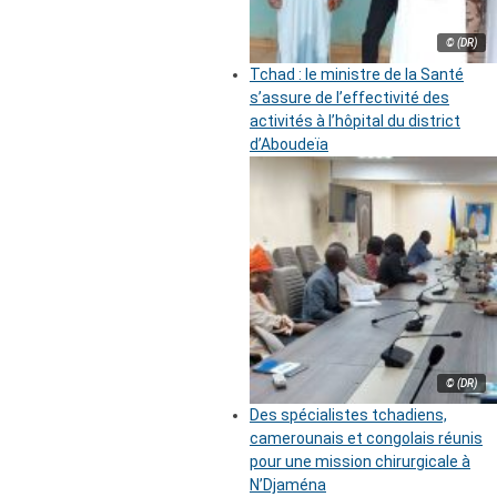
© (DR)
Tchad : le ministre de la Santé
s’assure de l’effectivité des
activités à l’hôpital du district
d’Aboudeïa
© (DR)
Des spécialistes tchadiens,
camerounais et congolais réunis
pour une mission chirurgicale à
N’Djaména