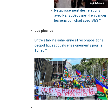
© (PR-Tchad)
Rétablissement des relations
avec Paris : Déby met-il en danger
les liens du Tchad avec l’AES ?
Les plus lus
Entre stabilité sahélienne et recompositions
géopolitiques : quels enseignements pour le
Tchad ?
© (DR)