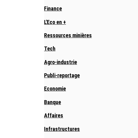
Finance
L'Eco en +
Ressources minières
Tech
Agro-industrie
Publi-reportage
Economie
Banque
Affaires
Infrastructures