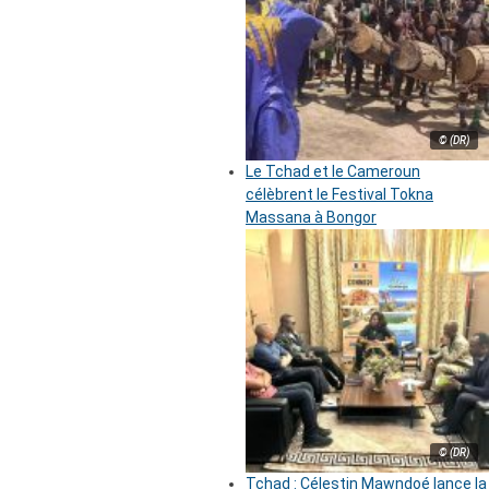
© (DR)
Le Tchad et le Cameroun
célèbrent le Festival Tokna
Massana à Bongor
© (DR)
Tchad : Célestin Mawndoé lance la