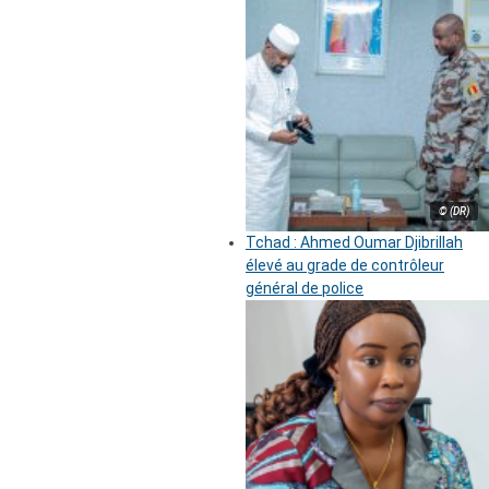
© (DR)
Tchad : Ahmed Oumar Djibrillah
élevé au grade de contrôleur
général de police