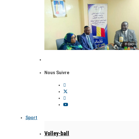
© (DR)
Nous Suivre
Sport
Volley-ball