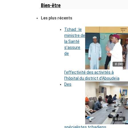
Bien-être
Les plus récents
Tchad : le
ministre de
la Santé
s’assure
de
© (DR)
l’effectivité des activités à
l’hôpital du district d’Aboudeïa
Des
© (DR)
spécialistes tchadiens,