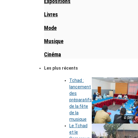
Expositions
Livres
Mode
Musique
Cinéma
Les plus récents
Tchad :
lancement
des
préparatifs
de la fête
de la
© (DR)
musique
Le Tchad
et le