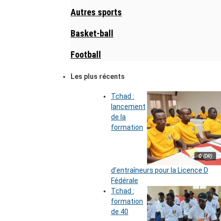
Autres sports
Basket-ball
Football
Les plus récents
Tchad :
lancement
de la
formation
© (DR)
d’entraîneurs pour la Licence D
Fédérale
Tchad :
formation
de 40