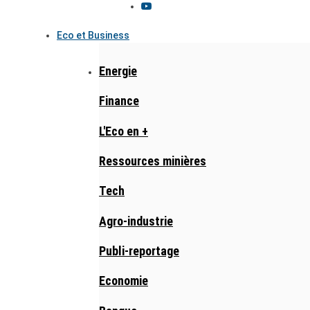
Eco et Business
Energie
Finance
L'Eco en +
Ressources minières
Tech
Agro-industrie
Publi-reportage
Economie