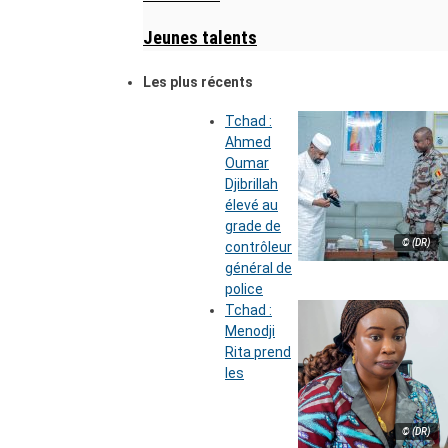
Jeunes talents
Les plus récents
Tchad :
Ahmed
Oumar
Djibrillah
élevé au
grade de
© (DR)
contrôleur
général de
police
Tchad :
Menodji
Rita prend
les
© (DR)