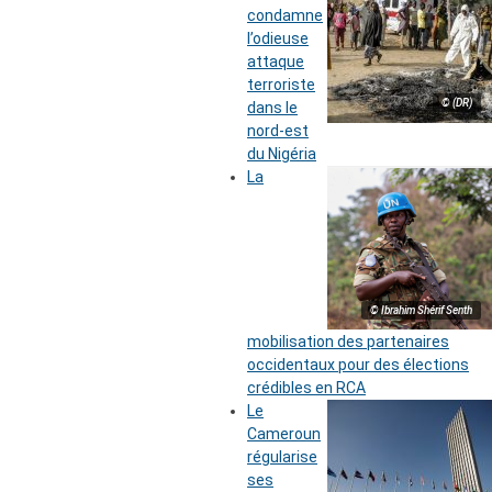
condamne
l’odieuse
attaque
terroriste
© (DR)
dans le
nord-est
du Nigéria
La
© Ibrahim Shérif Senth
mobilisation des partenaires
occidentaux pour des élections
crédibles en RCA
Le
Cameroun
régularise
ses