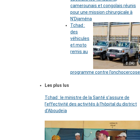
camerounais et congolais réunis
pour une mission chirurgicale à
N’Djaména
Tchad :
des
véhicules
et moto
remis au
© (DR)
programme contre l’onchocercose
Les plus lus
Tchad : le ministre de la Santé s’assure de
l’effectivité des activités à l’hôpital du district
d’Aboudeïa