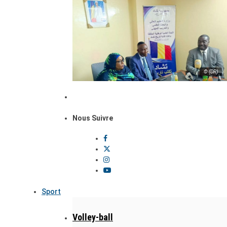
© (DR)
Nous Suivre
Sport
Volley-ball