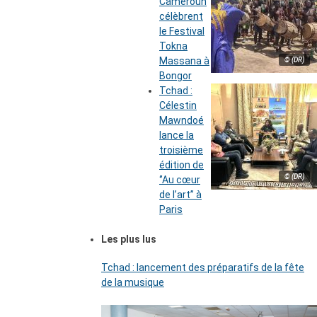
Cameroun
célèbrent
le Festival
Tokna
Massana à
© (DR)
Bongor
Tchad :
Célestin
Mawndoé
lance la
troisième
édition de
© (DR)
‘’Au cœur
de l’art’’ à
Paris
Les plus lus
Tchad : lancement des préparatifs de la fête
de la musique