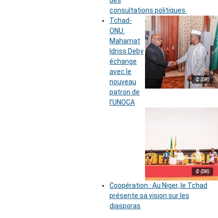
des
consultations politiques
Tchad-
ONU:
Mahamat
Idriss Deby
échange
avec le
© (DR)
nouveau
patron de
l’UNOCA
© (DR)
Coopération : Au Niger, le Tchad
présente sa vision sur les
diasporas