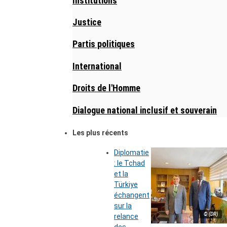
Institutions
Justice
Partis politiques
International
Droits de l'Homme
Dialogue national inclusif et souverain
Les plus récents
Diplomatie
: le Tchad
et la
Türkiye
échangent
sur la
© (DR)
relance