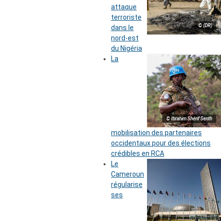
attaque
terroriste
© (DR)
dans le
nord-est
du Nigéria
La
© Ibrahim Shérif Senth
mobilisation des partenaires
occidentaux pour des élections
crédibles en RCA
Le
Cameroun
régularise
ses