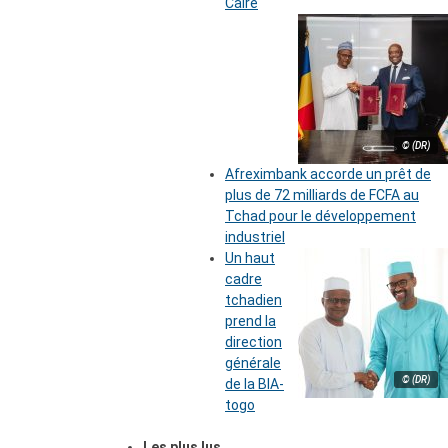
Caire
© (DR)
Afreximbank accorde un prêt de
plus de 72 milliards de FCFA au
Tchad pour le développement
industriel
Un haut
cadre
tchadien
prend la
direction
générale
© (DR)
de la BIA-
togo
Les plus lus