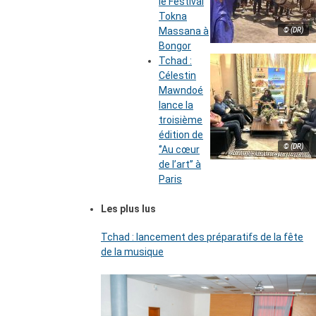
le Festival
Tokna
Massana à
© (DR)
Bongor
Tchad :
Célestin
Mawndoé
lance la
troisième
édition de
© (DR)
‘’Au cœur
de l’art’’ à
Paris
Les plus lus
Tchad : lancement des préparatifs de la fête
de la musique