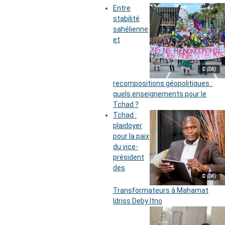
Entre
stabilité
sahélienne
et
© (DR)
recompositions géopolitiques :
quels enseignements pour le
Tchad ?
Tchad :
plaidoyer
pour la paix
du vice-
président
des
© (DR)
Transformateurs à Mahamat
Idriss Deby Itno