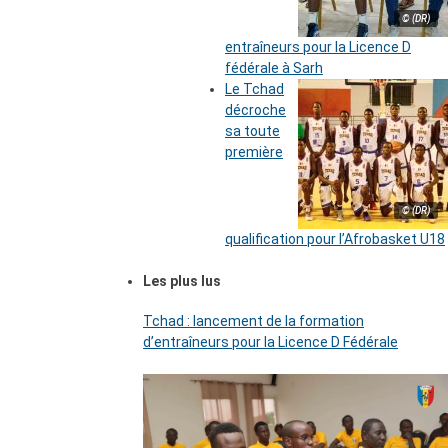
© (DR)
entraîneurs pour la Licence D
fédérale à Sarh
Le Tchad
décroche
sa toute
première
© (DR)
qualification pour l’Afrobasket U18
Les plus lus
Tchad : lancement de la formation
d’entraîneurs pour la Licence D Fédérale