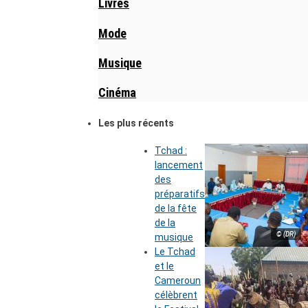
Livres
Mode
Musique
Cinéma
Les plus récents
Tchad :
lancement
des
préparatifs
de la fête
de la
© (DR)
musique
Le Tchad
et le
Cameroun
célèbrent