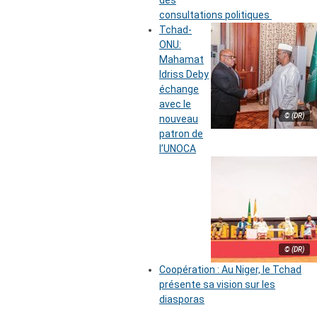
des
consultations politiques
Tchad-
ONU:
Mahamat
Idriss Deby
échange
avec le
© (DR)
nouveau
patron de
l’UNOCA
© (DR)
Coopération : Au Niger, le Tchad
présente sa vision sur les
diasporas