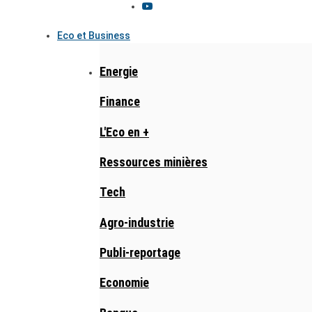
Eco et Business
Energie
Finance
L'Eco en +
Ressources minières
Tech
Agro-industrie
Publi-reportage
Economie