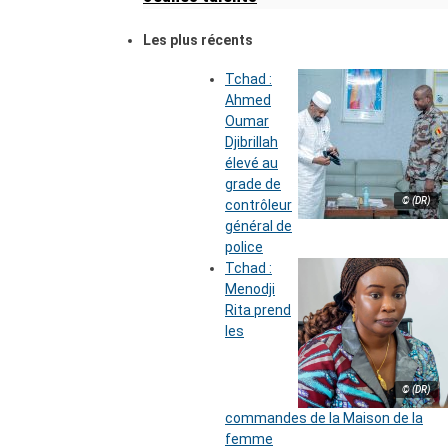
Les plus récents
Tchad :
Ahmed
Oumar
Djibrillah
élevé au
grade de
© (DR)
contrôleur
général de
police
Tchad :
Menodji
Rita prend
les
© (DR)
commandes de la Maison de la
femme