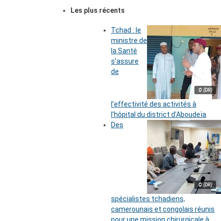
Les plus récents
Tchad : le
ministre de
la Santé
s’assure
de
© (DR)
l’effectivité des activités à
l’hôpital du district d’Aboudeïa
Des
© (DR)
spécialistes tchadiens,
camerounais et congolais réunis
pour une mission chirurgicale à