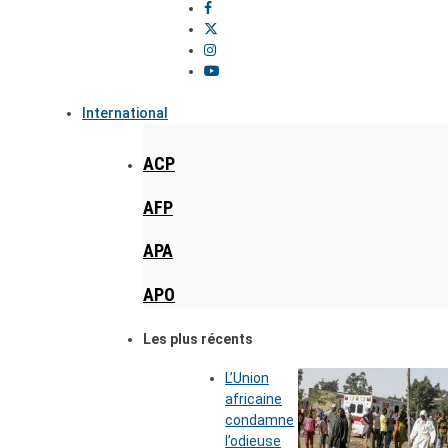
International
ACP
AFP
APA
APO
Les plus récents
L’Union
africaine
condamne
l’odieuse