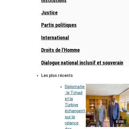
Institutions
Justice
Partis politiques
International
Droits de l'Homme
Dialogue national inclusif et souverain
Les plus récents
Diplomatie
: le Tchad
et la
Türkiye
échangent
sur la
© (DR)
relance