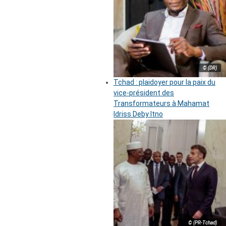
© (DR)
Tchad : plaidoyer pour la paix du
vice-président des
Transformateurs à Mahamat
Idriss Deby Itno
© (PR-Tchad)