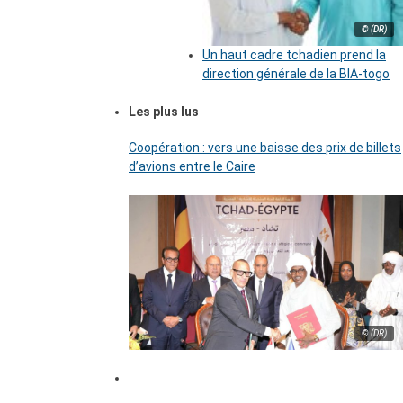
© (DR)
Un haut cadre tchadien prend la
direction générale de la BIA-togo
Les plus lus
Coopération : vers une baisse des prix de billets
d’avions entre le Caire
© (DR)