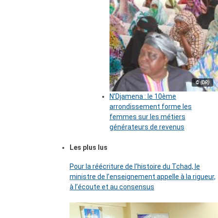
© (DR)
N’Djamena : le 10ème
arrondissement forme les
femmes sur les métiers
générateurs de revenus
Les plus lus
Pour la réécriture de l’histoire du Tchad, le
ministre de l’enseignement appelle à la rigueur,
à l’écoute et au consensus