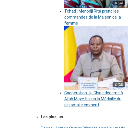
© (DR)
Tchad : Menodji Rita prend les
commandes de la Maison de la
femme
© (DR)
Coopération : la Chine décerne à
Allah Maye Halina la Médaille du
diplomate éminent
Les plus lus