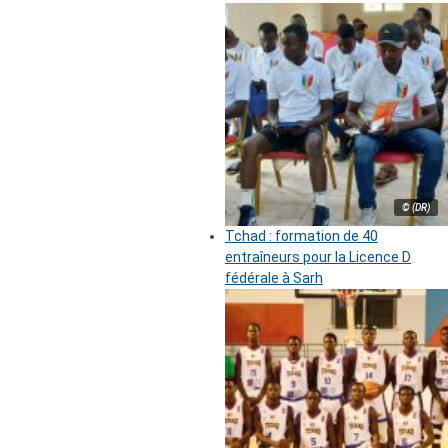
© (DR)
Tchad : formation de 40
entraîneurs pour la Licence D
fédérale à Sarh