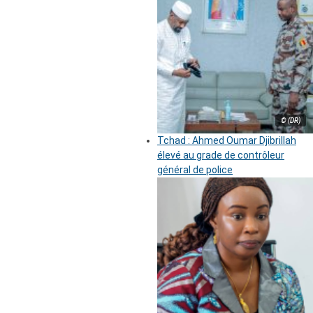
© (DR)
Tchad : Ahmed Oumar Djibrillah
élevé au grade de contrôleur
général de police