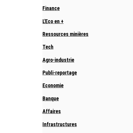
Finance
L'Eco en +
Ressources minières
Tech
Agro-industrie
Publi-reportage
Economie
Banque
Affaires
Infrastructures