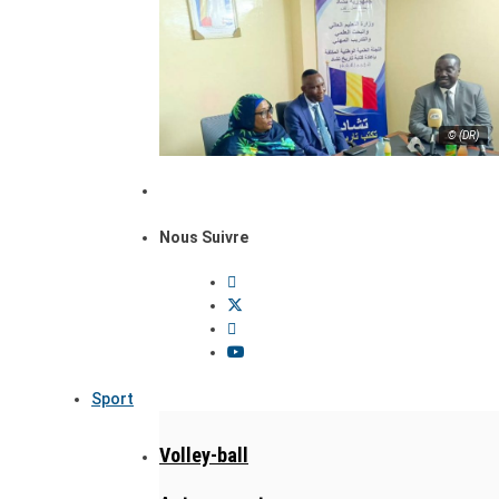
© (DR)
Nous Suivre
Sport
Volley-ball