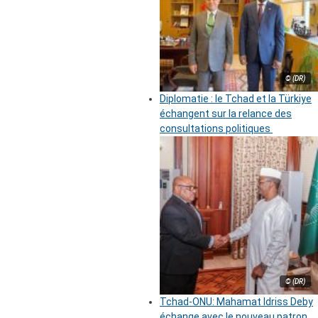
© (DR)
Diplomatie : le Tchad et la Türkiye
échangent sur la relance des
consultations politiques
© (DR)
Tchad-ONU: Mahamat Idriss Deby
échange avec le nouveau patron