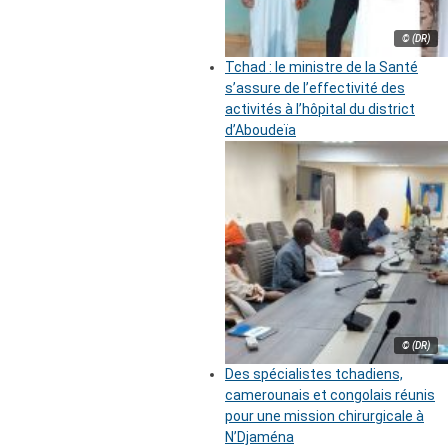
© (DR)
Tchad : le ministre de la Santé
s’assure de l’effectivité des
activités à l’hôpital du district
d’Aboudeïa
© (DR)
Des spécialistes tchadiens,
camerounais et congolais réunis
pour une mission chirurgicale à
N’Djaména