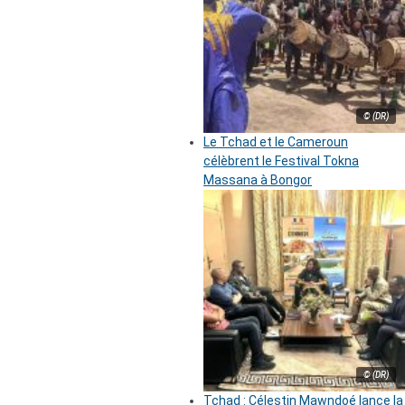
© (DR)
Le Tchad et le Cameroun
célèbrent le Festival Tokna
Massana à Bongor
© (DR)
Tchad : Célestin Mawndoé lance la