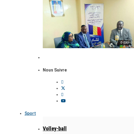
© (DR)
Nous Suivre
Sport
Volley-ball