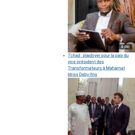
© (DR)
Tchad : plaidoyer pour la paix du
vice-président des
Transformateurs à Mahamat
Idriss Deby Itno