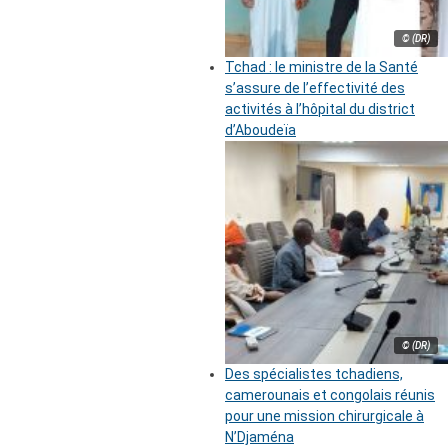
© (DR)
Tchad : le ministre de la Santé
s’assure de l’effectivité des
activités à l’hôpital du district
d’Aboudeïa
© (DR)
Des spécialistes tchadiens,
camerounais et congolais réunis
pour une mission chirurgicale à
N’Djaména