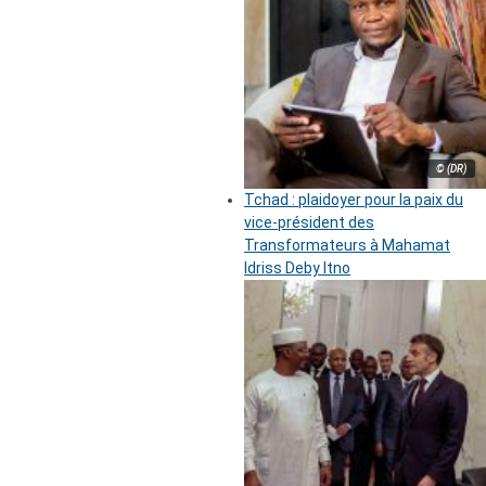
© (DR)
Tchad : plaidoyer pour la paix du
vice-président des
Transformateurs à Mahamat
Idriss Deby Itno