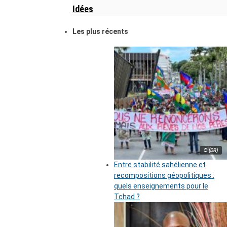
Idées
Les plus récents
© (DR)
Entre stabilité sahélienne et
recompositions géopolitiques :
quels enseignements pour le
Tchad ?