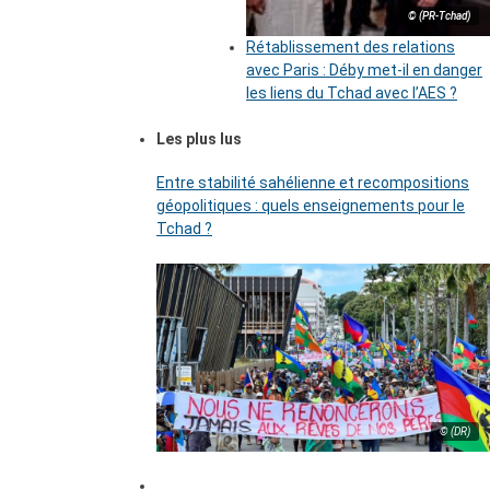
© (PR-Tchad)
Rétablissement des relations
avec Paris : Déby met-il en danger
les liens du Tchad avec l’AES ?
Les plus lus
Entre stabilité sahélienne et recompositions
géopolitiques : quels enseignements pour le
Tchad ?
© (DR)