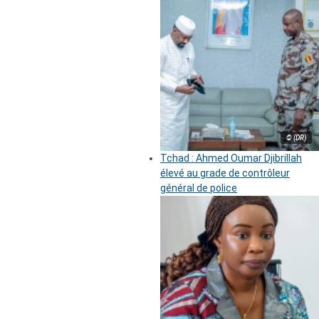
© (DR)
Tchad : Ahmed Oumar Djibrillah
élevé au grade de contrôleur
général de police