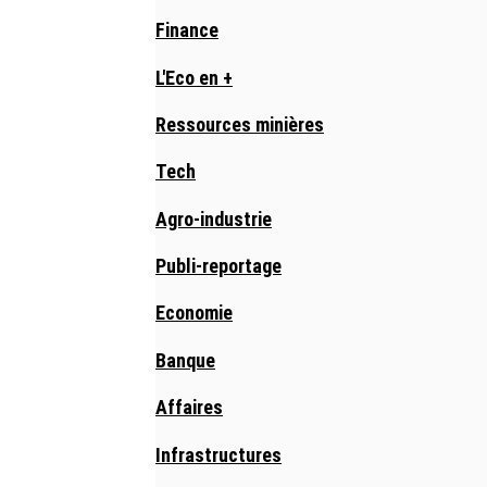
Finance
L'Eco en +
Ressources minières
Tech
Agro-industrie
Publi-reportage
Economie
Banque
Affaires
Infrastructures