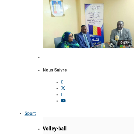
© (DR)
Nous Suivre
Sport
Volley-ball