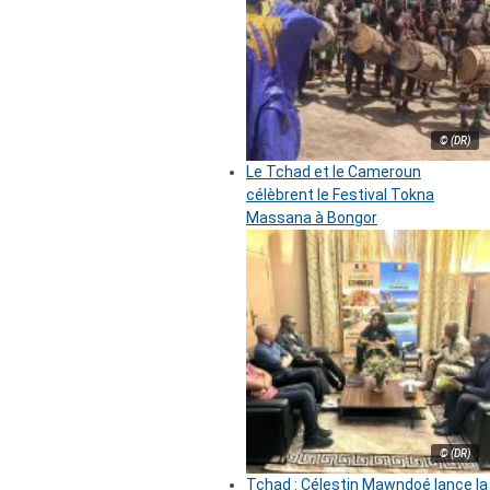
© (DR)
Le Tchad et le Cameroun
célèbrent le Festival Tokna
Massana à Bongor
© (DR)
Tchad : Célestin Mawndoé lance la