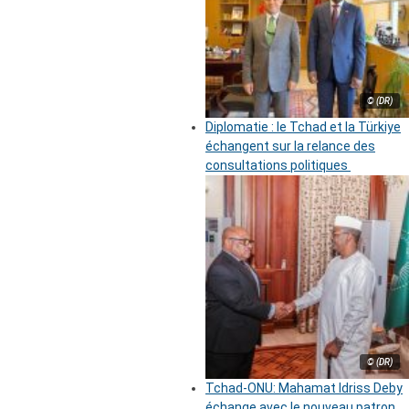
© (DR)
Diplomatie : le Tchad et la Türkiye
échangent sur la relance des
consultations politiques
© (DR)
Tchad-ONU: Mahamat Idriss Deby
échange avec le nouveau patron