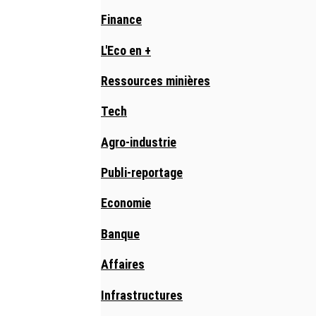
Finance
L'Eco en +
Ressources minières
Tech
Agro-industrie
Publi-reportage
Economie
Banque
Affaires
Infrastructures