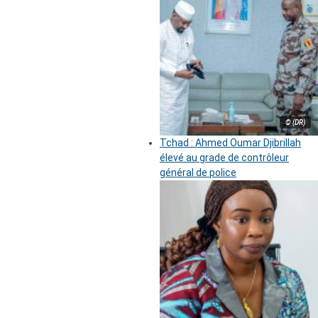
© (DR)
Tchad : Ahmed Oumar Djibrillah
élevé au grade de contrôleur
général de police