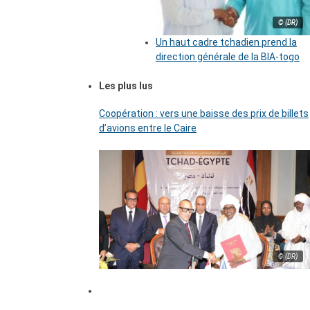
© (DR)
Un haut cadre tchadien prend la
direction générale de la BIA-togo
Les plus lus
Coopération : vers une baisse des prix de billets
d’avions entre le Caire
© (DR)