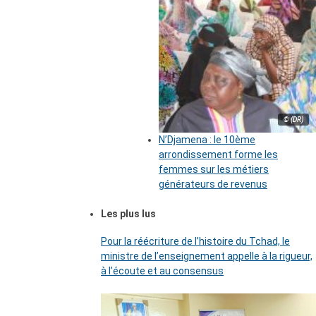
© (DR)
N’Djamena : le 10ème
arrondissement forme les
femmes sur les métiers
générateurs de revenus
Les plus lus
Pour la réécriture de l’histoire du Tchad, le
ministre de l’enseignement appelle à la rigueur,
à l’écoute et au consensus