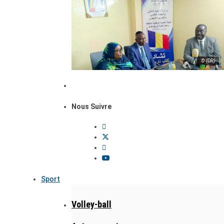
© (DR)
Nous Suivre
Sport
Volley-ball