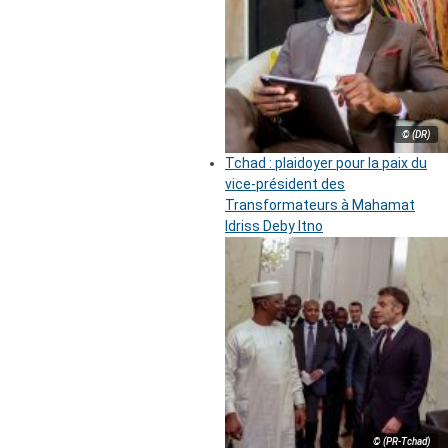
© (DR)
Tchad : plaidoyer pour la paix du
vice-président des
Transformateurs à Mahamat
Idriss Deby Itno
© (PR-Tchad)