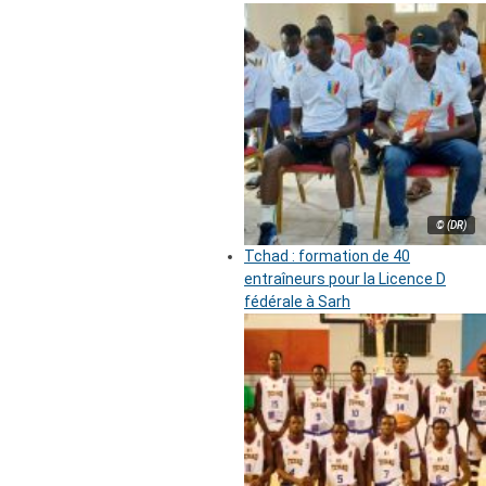
© (DR)
Tchad : formation de 40
entraîneurs pour la Licence D
fédérale à Sarh