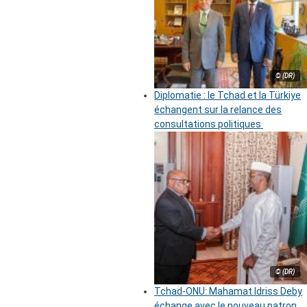
© (DR)
Diplomatie : le Tchad et la Türkiye
échangent sur la relance des
consultations politiques
© (DR)
Tchad-ONU: Mahamat Idriss Deby
échange avec le nouveau patron