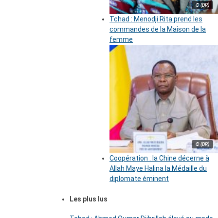
© (DR)
Tchad : Menodji Rita prend les
commandes de la Maison de la
femme
© (DR)
Coopération : la Chine décerne à
Allah Maye Halina la Médaille du
diplomate éminent
Les plus lus