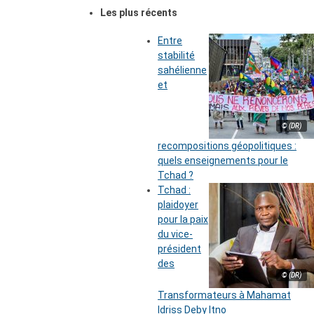
Les plus récents
Entre
stabilité
sahélienne
et
© (DR)
recompositions géopolitiques :
quels enseignements pour le
Tchad ?
Tchad :
plaidoyer
pour la paix
du vice-
président
des
© (DR)
Transformateurs à Mahamat
Idriss Deby Itno