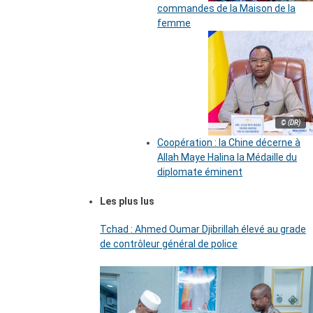
commandes de la Maison de la
femme
© (DR)
Coopération : la Chine décerne à
Allah Maye Halina la Médaille du
diplomate éminent
Les plus lus
Tchad : Ahmed Oumar Djibrillah élevé au grade
de contrôleur général de police