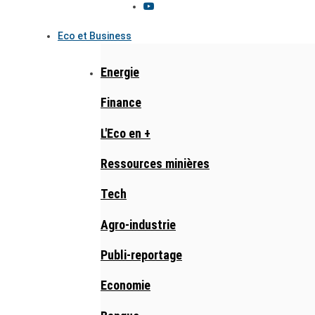
Eco et Business
Energie
Finance
L'Eco en +
Ressources minières
Tech
Agro-industrie
Publi-reportage
Economie