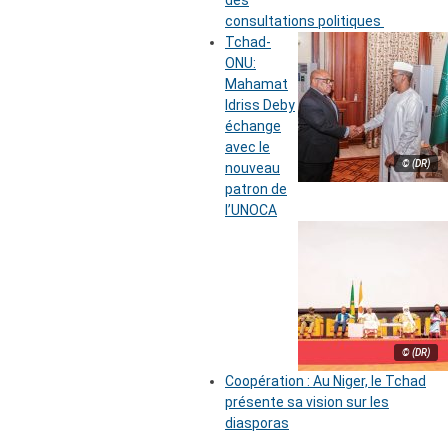
des
consultations politiques
Tchad-
ONU:
Mahamat
Idriss Deby
échange
avec le
© (DR)
nouveau
patron de
l’UNOCA
© (DR)
Coopération : Au Niger, le Tchad
présente sa vision sur les
diasporas