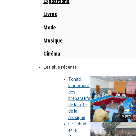
Expositions
Livres
Mode
Musique
Cinéma
Les plus récents
Tchad :
lancement
des
préparatifs
de la fête
de la
© (DR)
musique
Le Tchad
et le