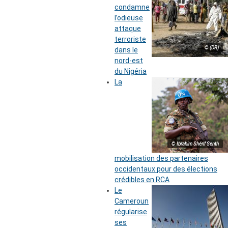
condamne
l’odieuse
attaque
terroriste
© (DR)
dans le
nord-est
du Nigéria
La
© Ibrahim Shérif Senth
mobilisation des partenaires
occidentaux pour des élections
crédibles en RCA
Le
Cameroun
régularise
ses