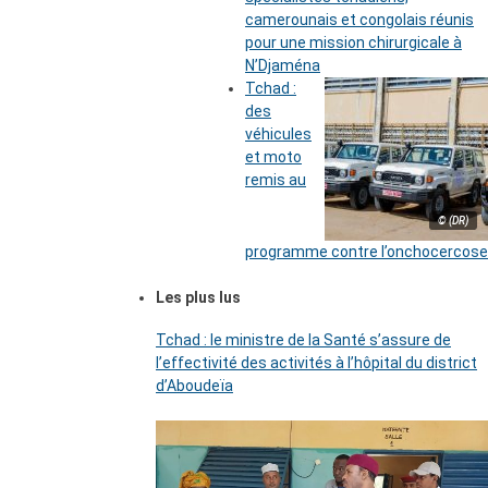
camerounais et congolais réunis
pour une mission chirurgicale à
N’Djaména
Tchad :
des
véhicules
et moto
remis au
© (DR)
programme contre l’onchocercose
Les plus lus
Tchad : le ministre de la Santé s’assure de
l’effectivité des activités à l’hôpital du district
d’Aboudeïa