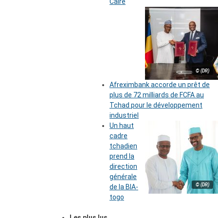
Caire
© (DR)
Afreximbank accorde un prêt de
plus de 72 milliards de FCFA au
Tchad pour le développement
industriel
Un haut
cadre
tchadien
prend la
direction
générale
© (DR)
de la BIA-
togo
Les plus lus