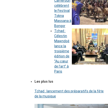
Cameroun
célèbrent
le Festival
Tokna
Massana à
© (DR)
Bongor
Tchad :
Célestin
Mawndoé
lance la
troisième
édition de
© (DR)
‘’Au cœur
de l’art’’ à
Paris
Les plus lus
Tchad : lancement des préparatifs de la fête
de la musique