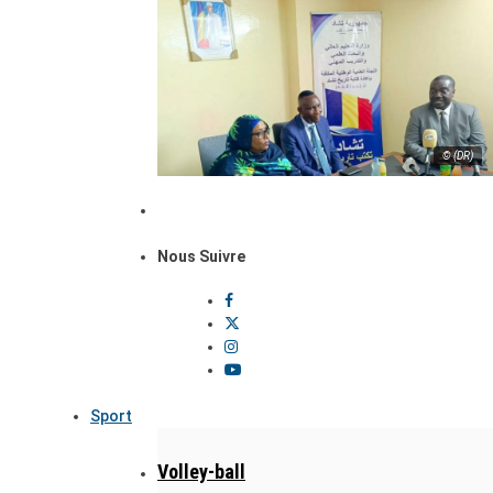
© (DR)
Nous Suivre
Sport
Volley-ball