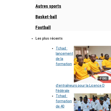
Autres sports
Basket-ball
Football
Les plus récents
Tchad :
lancement
de la
formation
© (DR)
d’entraîneurs pour la Licence D
Fédérale
Tchad :
formation
de 40