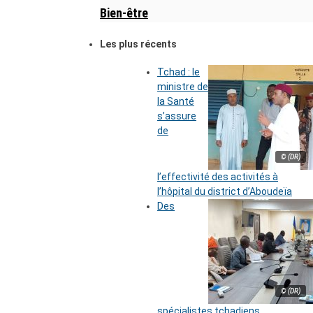
Bien-être
Les plus récents
Tchad : le
ministre de
la Santé
s’assure
de
© (DR)
l’effectivité des activités à
l’hôpital du district d’Aboudeïa
Des
© (DR)
spécialistes tchadiens,