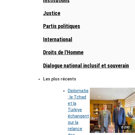
Institutions
Justice
Partis politiques
International
Droits de l'Homme
Dialogue national inclusif et souverain
Les plus récents
Diplomatie
: le Tchad
et la
Türkiye
échangent
sur la
© (DR)
relance