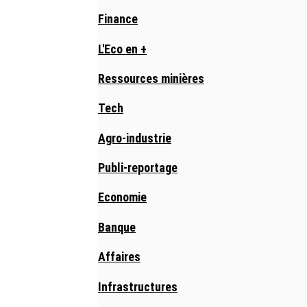
Finance
L'Eco en +
Ressources minières
Tech
Agro-industrie
Publi-reportage
Economie
Banque
Affaires
Infrastructures