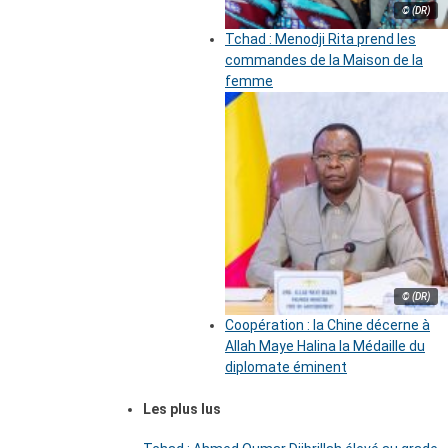
© (DR)
Tchad : Menodji Rita prend les
commandes de la Maison de la
femme
© (DR)
Coopération : la Chine décerne à
Allah Maye Halina la Médaille du
diplomate éminent
Les plus lus