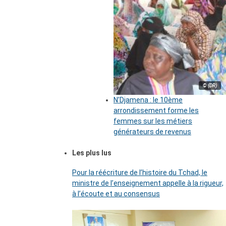
© (DR)
N’Djamena : le 10ème
arrondissement forme les
femmes sur les métiers
générateurs de revenus
Les plus lus
Pour la réécriture de l’histoire du Tchad, le
ministre de l’enseignement appelle à la rigueur,
à l’écoute et au consensus