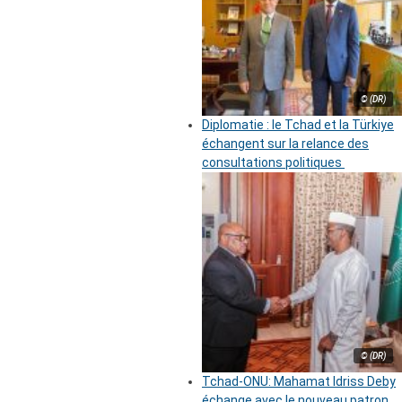
© (DR)
Diplomatie : le Tchad et la Türkiye
échangent sur la relance des
consultations politiques
© (DR)
Tchad-ONU: Mahamat Idriss Deby
échange avec le nouveau patron