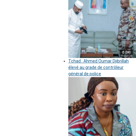
© (DR)
Tchad : Ahmed Oumar Djibrillah
élevé au grade de contrôleur
général de police