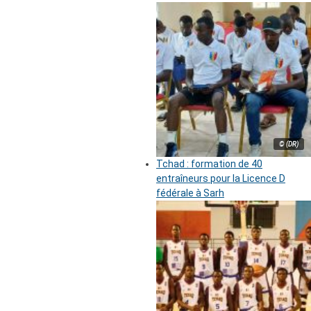
© (DR)
Tchad : formation de 40
entraîneurs pour la Licence D
fédérale à Sarh