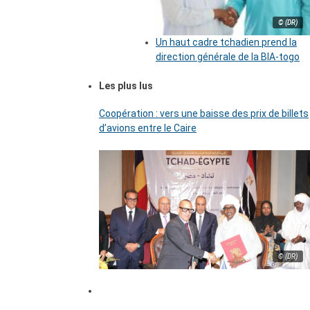
© (DR)
Un haut cadre tchadien prend la
direction générale de la BIA-togo
Les plus lus
Coopération : vers une baisse des prix de billets
d’avions entre le Caire
© (DR)