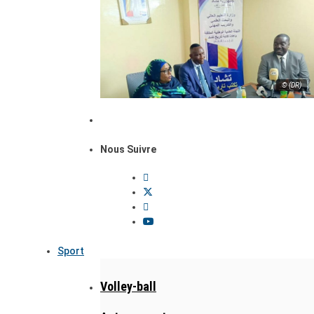
© (DR)
Nous Suivre
Sport
Volley-ball