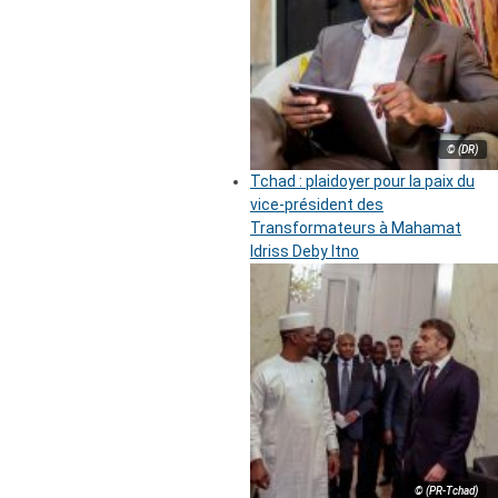
© (DR)
Tchad : plaidoyer pour la paix du
vice-président des
Transformateurs à Mahamat
Idriss Deby Itno
© (PR-Tchad)