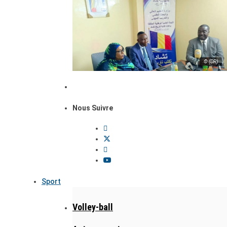
© (DR)
Nous Suivre
Sport
Volley-ball