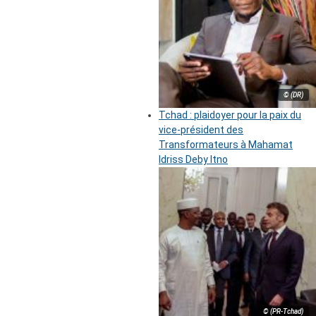
© (DR)
Tchad : plaidoyer pour la paix du
vice-président des
Transformateurs à Mahamat
Idriss Deby Itno
© (PR-Tchad)