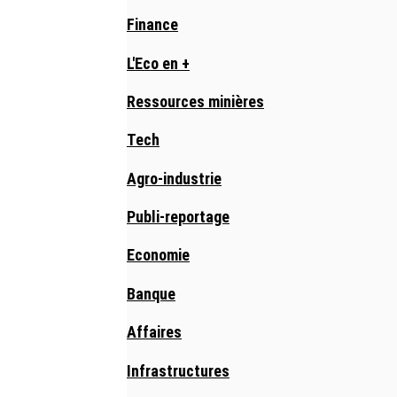
Finance
L'Eco en +
Ressources minières
Tech
Agro-industrie
Publi-reportage
Economie
Banque
Affaires
Infrastructures