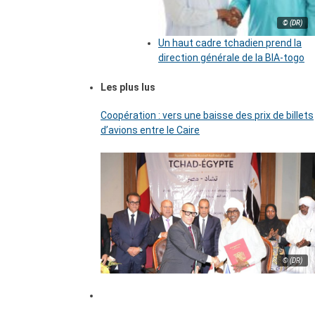
© (DR)
Un haut cadre tchadien prend la
direction générale de la BIA-togo
Les plus lus
Coopération : vers une baisse des prix de billets
d’avions entre le Caire
© (DR)