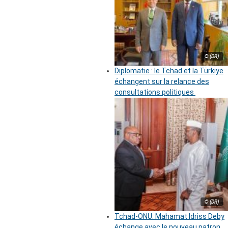
© (DR)
Diplomatie : le Tchad et la Türkiye
échangent sur la relance des
consultations politiques
© (DR)
Tchad-ONU: Mahamat Idriss Deby
échange avec le nouveau patron