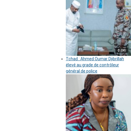
© (DR)
Tchad : Ahmed Oumar Djibrillah
élevé au grade de contrôleur
général de police