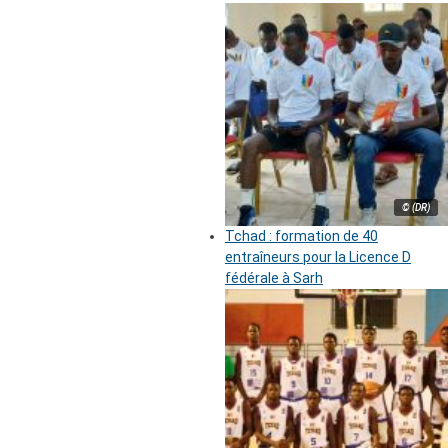
© (DR)
Tchad : formation de 40
entraîneurs pour la Licence D
fédérale à Sarh