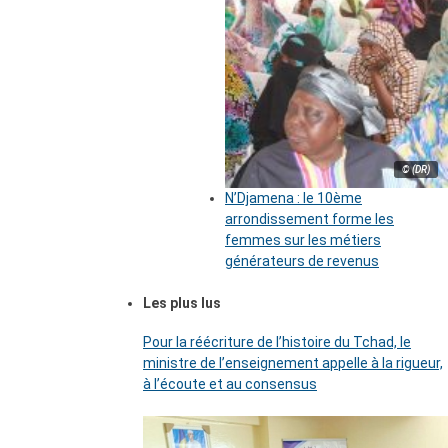
© (DR)
N’Djamena : le 10ème
arrondissement forme les
femmes sur les métiers
générateurs de revenus
Les plus lus
Pour la réécriture de l’histoire du Tchad, le
ministre de l’enseignement appelle à la rigueur,
à l’écoute et au consensus