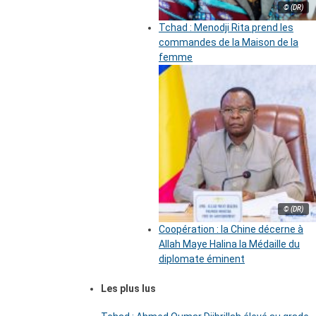
© (DR)
Tchad : Menodji Rita prend les
commandes de la Maison de la
femme
© (DR)
Coopération : la Chine décerne à
Allah Maye Halina la Médaille du
diplomate éminent
Les plus lus