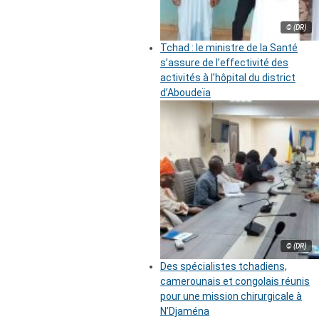
© (DR)
Tchad : le ministre de la Santé
s’assure de l’effectivité des
activités à l’hôpital du district
d’Aboudeïa
© (DR)
Des spécialistes tchadiens,
camerounais et congolais réunis
pour une mission chirurgicale à
N’Djaména