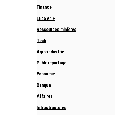
Finance
L'Eco en +
Ressources minières
Tech
Agro-industrie
Publi-reportage
Economie
Banque
Affaires
Infrastructures