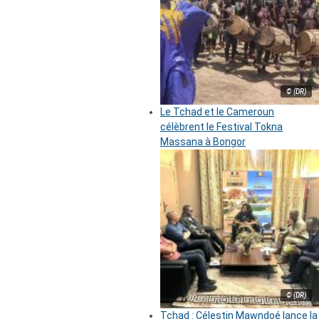
© (DR)
Le Tchad et le Cameroun
célèbrent le Festival Tokna
Massana à Bongor
© (DR)
Tchad : Célestin Mawndoé lance la