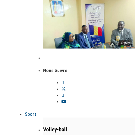
© (DR)
Nous Suivre
Sport
Volley-ball