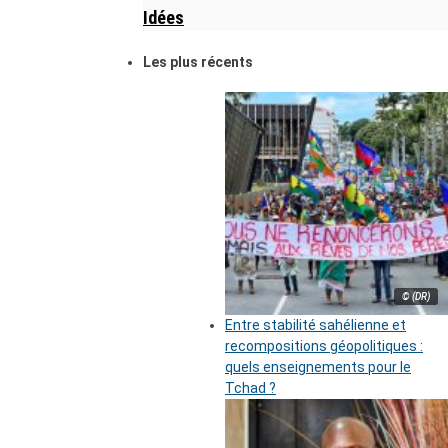
Idées
Les plus récents
© (DR)
Entre stabilité sahélienne et
recompositions géopolitiques :
quels enseignements pour le
Tchad ?