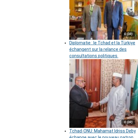
© (DR)
Diplomatie : le Tchad et la Türkiye
échangent sur la relance des
consultations politiques
© (DR)
Tchad-ONU: Mahamat Idriss Deby
échange avec le nouveau patron