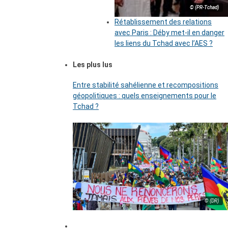
© (PR-Tchad)
Rétablissement des relations
avec Paris : Déby met-il en danger
les liens du Tchad avec l’AES ?
Les plus lus
Entre stabilité sahélienne et recompositions
géopolitiques : quels enseignements pour le
Tchad ?
© (DR)