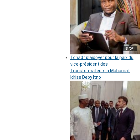
© (DR)
Tchad : plaidoyer pour la paix du
vice-président des
Transformateurs à Mahamat
Idriss Deby Itno