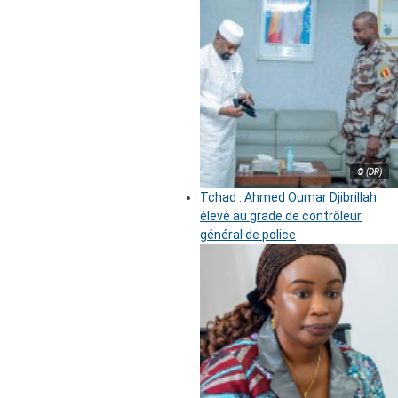
© (DR)
Tchad : Ahmed Oumar Djibrillah
élevé au grade de contrôleur
général de police