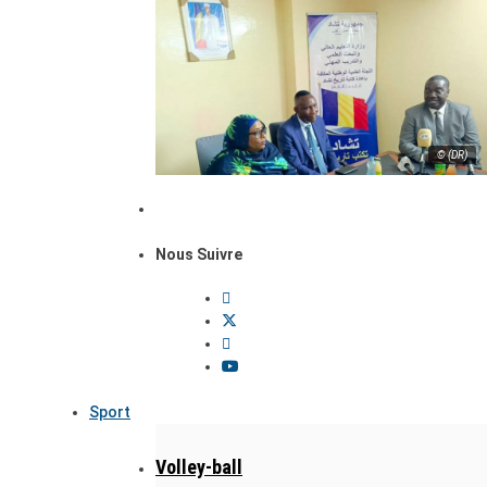
© (DR)
Nous Suivre
Sport
Volley-ball