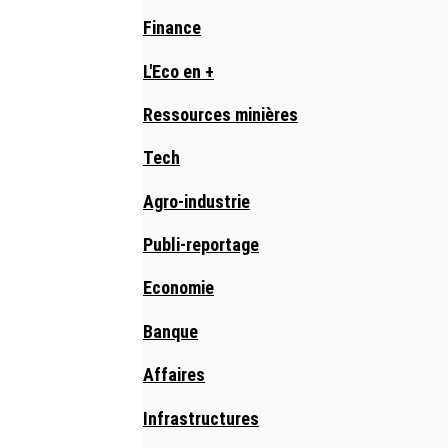
Finance
L'Eco en +
Ressources minières
Tech
Agro-industrie
Publi-reportage
Economie
Banque
Affaires
Infrastructures