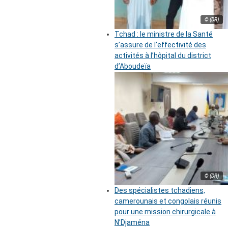
© (DR)
Tchad : le ministre de la Santé
s’assure de l’effectivité des
activités à l’hôpital du district
d’Aboudeïa
© (DR)
Des spécialistes tchadiens,
camerounais et congolais réunis
pour une mission chirurgicale à
N’Djaména