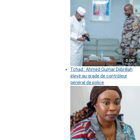
© (DR)
Tchad : Ahmed Oumar Djibrillah
élevé au grade de contrôleur
général de police