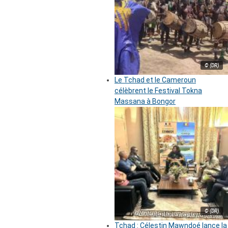
© (DR)
Le Tchad et le Cameroun
célèbrent le Festival Tokna
Massana à Bongor
© (DR)
Tchad : Célestin Mawndoé lance la