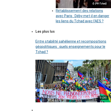
© (PR-Tchad)
Rétablissement des relations
avec Paris : Déby met-il en danger
les liens du Tchad avec l’AES ?
Les plus lus
Entre stabilité sahélienne et recompositions
géopolitiques : quels enseignements pour le
Tchad ?
© (DR)