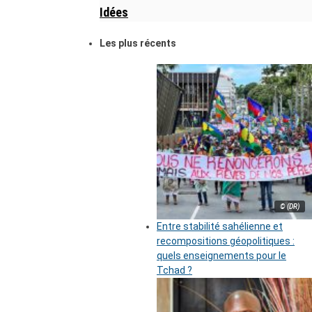
Idées
Les plus récents
© (DR)
Entre stabilité sahélienne et
recompositions géopolitiques :
quels enseignements pour le
Tchad ?