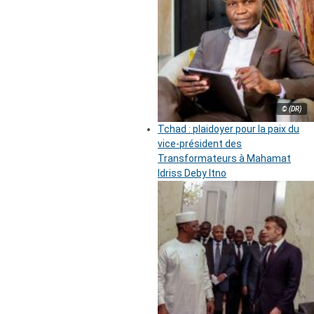
© (DR)
Tchad : plaidoyer pour la paix du
vice-président des
Transformateurs à Mahamat
Idriss Deby Itno