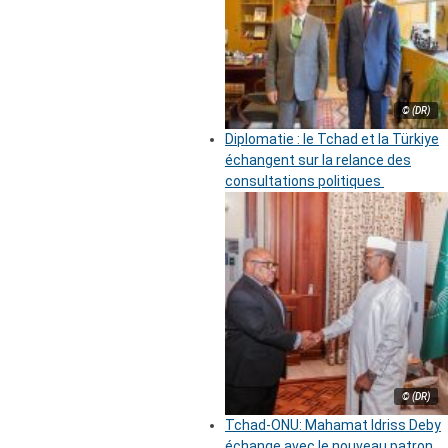
© (DR)
Diplomatie : le Tchad et la Türkiye
échangent sur la relance des
consultations politiques
© (DR)
Tchad-ONU: Mahamat Idriss Deby
échange avec le nouveau patron