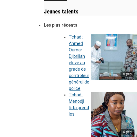
Jeunes talents
Les plus récents
Tchad :
Ahmed
Oumar
Djibrillah
élevé au
grade de
© (DR)
contrôleur
général de
police
Tchad :
Menodji
Rita prend
les
© (DR)