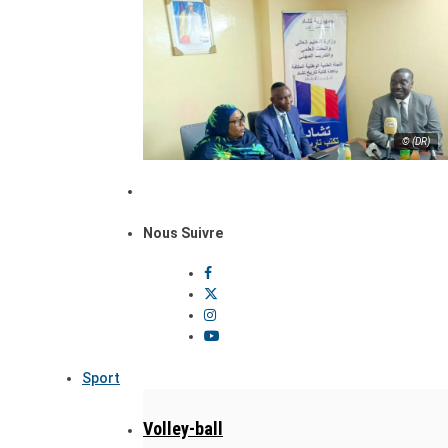
© (DR)
Nous Suivre
Sport
Volley-ball