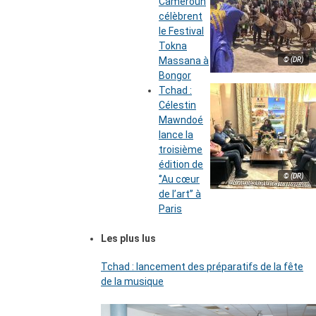
Cameroun
célèbrent
le Festival
Tokna
Massana à
© (DR)
Bongor
Tchad :
Célestin
Mawndoé
lance la
troisième
édition de
© (DR)
‘’Au cœur
de l’art’’ à
Paris
Les plus lus
Tchad : lancement des préparatifs de la fête
de la musique