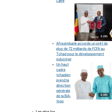
Caire
© (DR)
Afreximbank accorde un prêt de
plus de 72 milliards de FCFA au
Tchad pour le développement
industriel
Un haut
cadre
tchadien
prend la
direction
générale
© (DR)
de la BIA-
togo
Les plus lus