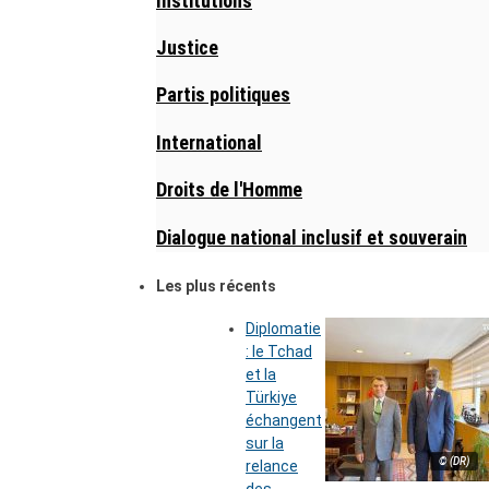
Institutions
Justice
Partis politiques
International
Droits de l'Homme
Dialogue national inclusif et souverain
Les plus récents
Diplomatie
: le Tchad
et la
Türkiye
échangent
sur la
© (DR)
relance