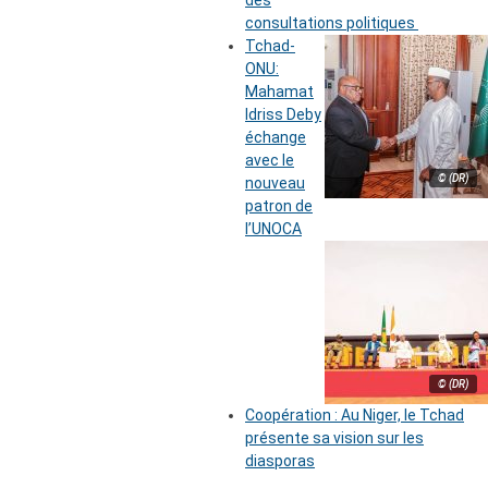
des
consultations politiques
Tchad-
ONU:
Mahamat
Idriss Deby
échange
avec le
© (DR)
nouveau
patron de
l’UNOCA
© (DR)
Coopération : Au Niger, le Tchad
présente sa vision sur les
diasporas