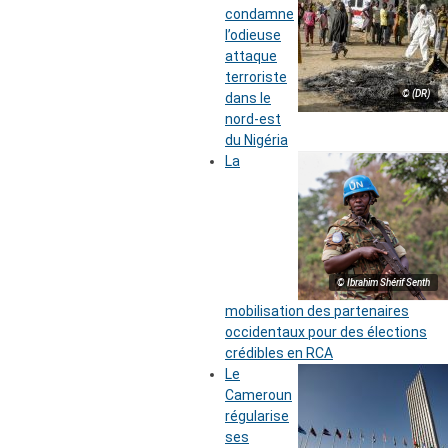
condamne
l’odieuse
attaque
terroriste
© (DR)
dans le
nord-est
du Nigéria
La
© Ibrahim Shérif Senth
mobilisation des partenaires
occidentaux pour des élections
crédibles en RCA
Le
Cameroun
régularise
ses