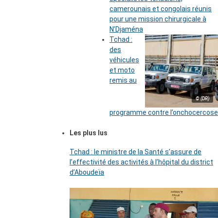
camerounais et congolais réunis
pour une mission chirurgicale à
N’Djaména
Tchad :
des
véhicules
et moto
remis au
© (DR)
programme contre l’onchocercose
Les plus lus
Tchad : le ministre de la Santé s’assure de
l’effectivité des activités à l’hôpital du district
d’Aboudeïa