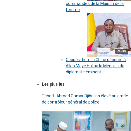
commandes de la Maison de la
femme
© (DR)
Coopération : la Chine décerne à
Allah Maye Halina la Médaille du
diplomate éminent
Les plus lus
Tchad : Ahmed Oumar Djibrillah élevé au grade
de contrôleur général de police