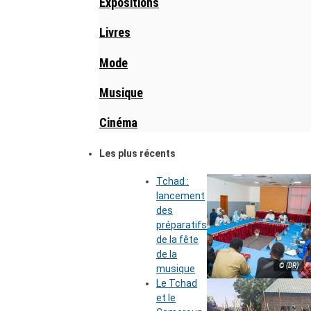
Expositions
Livres
Mode
Musique
Cinéma
Les plus récents
Tchad :
lancement
des
préparatifs
de la fête
de la
© (DR)
musique
Le Tchad
et le