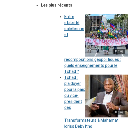
Les plus récents
Entre
stabilité
sahélienne
et
© (DR)
recompositions géopolitiques :
quels enseignements pour le
Tchad ?
Tchad :
plaidoyer
pour la paix
du vice-
président
des
© (DR)
Transformateurs à Mahamat
Idriss Deby Itno