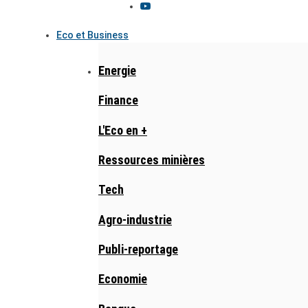
Eco et Business
Energie
Finance
L'Eco en +
Ressources minières
Tech
Agro-industrie
Publi-reportage
Economie