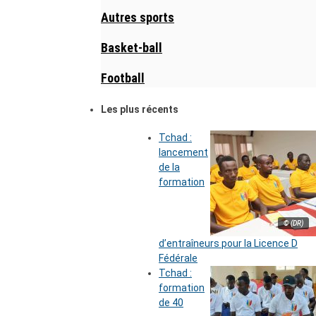
Autres sports
Basket-ball
Football
Les plus récents
Tchad :
lancement
de la
formation
© (DR)
d’entraîneurs pour la Licence D
Fédérale
Tchad :
formation
de 40