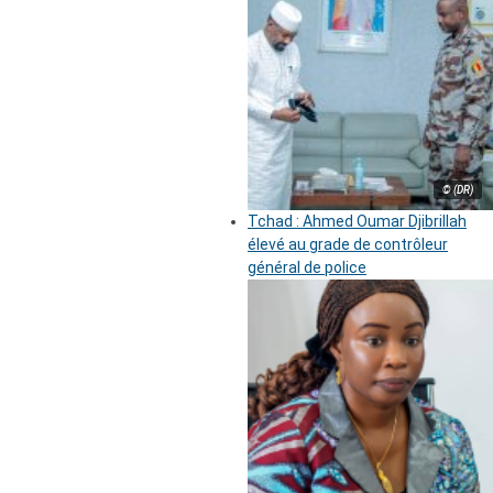
© (DR)
Tchad : Ahmed Oumar Djibrillah
élevé au grade de contrôleur
général de police