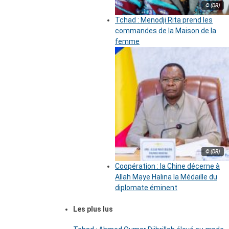
© (DR)
Tchad : Menodji Rita prend les
commandes de la Maison de la
femme
© (DR)
Coopération : la Chine décerne à
Allah Maye Halina la Médaille du
diplomate éminent
Les plus lus