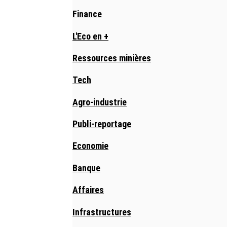
Finance
L'Eco en +
Ressources minières
Tech
Agro-industrie
Publi-reportage
Economie
Banque
Affaires
Infrastructures