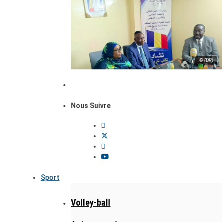
© (DR)
Nous Suivre
Sport
Volley-ball