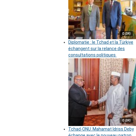
© (DR)
Diplomatie : le Tchad et la Türkiye
échangent sur la relance des
consultations politiques
© (DR)
Tchad-ONU: Mahamat Idriss Deby
échange avec le nouveau patron