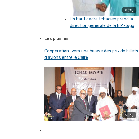
© (DR)
Un haut cadre tchadien prend la
direction générale de la BIA-togo
Les plus lus
Coopération : vers une baisse des prix de billets
d’avions entre le Caire
© (DR)