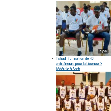
© (DR)
Tchad : formation de 40
entraîneurs pour la Licence D
fédérale à Sarh