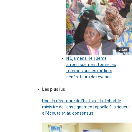
© (DR)
N’Djamena : le 10ème
arrondissement forme les
femmes sur les métiers
générateurs de revenus
Les plus lus
Pour la réécriture de l’histoire du Tchad, le
ministre de l’enseignement appelle à la rigueur,
à l’écoute et au consensus