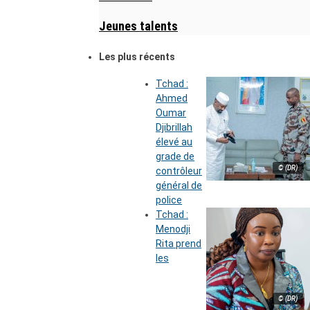
Jeunes talents
Les plus récents
Tchad :
Ahmed
Oumar
Djibrillah
élevé au
grade de
© (DR)
contrôleur
général de
police
Tchad :
Menodji
Rita prend
les
© (DR)