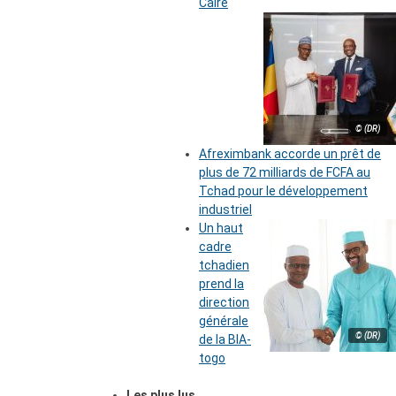
Caire
© (DR)
Afreximbank accorde un prêt de
plus de 72 milliards de FCFA au
Tchad pour le développement
industriel
Un haut
cadre
tchadien
prend la
direction
générale
© (DR)
de la BIA-
togo
Les plus lus