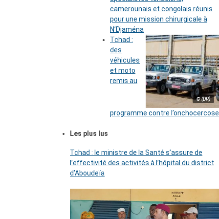
camerounais et congolais réunis
pour une mission chirurgicale à
N’Djaména
Tchad :
des
véhicules
et moto
remis au
© (DR)
programme contre l’onchocercose
Les plus lus
Tchad : le ministre de la Santé s’assure de
l’effectivité des activités à l’hôpital du district
d’Aboudeïa