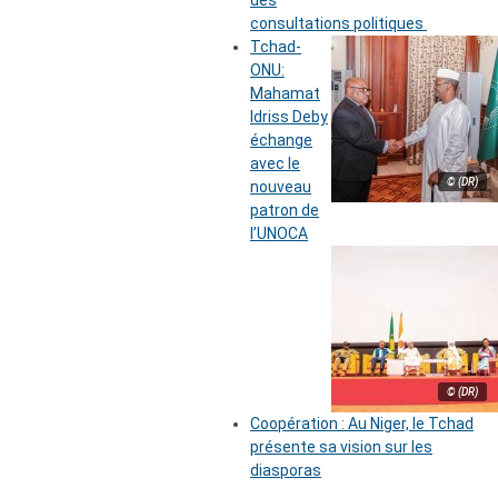
des
consultations politiques
Tchad-
ONU:
Mahamat
Idriss Deby
échange
avec le
© (DR)
nouveau
patron de
l’UNOCA
© (DR)
Coopération : Au Niger, le Tchad
présente sa vision sur les
diasporas