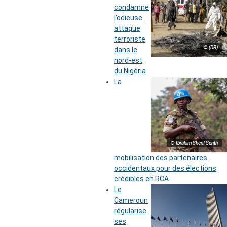
condamne
l’odieuse
attaque
terroriste
© (DR)
dans le
nord-est
du Nigéria
La
© Ibrahim Shérif Senth
mobilisation des partenaires
occidentaux pour des élections
crédibles en RCA
Le
Cameroun
régularise
ses