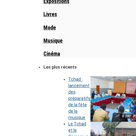
Expositions
Livres
Mode
Musique
Cinéma
Les plus récents
Tchad :
lancement
des
préparatifs
de la fête
de la
© (DR)
musique
Le Tchad
et le