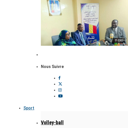
© (DR)
Nous Suivre
Sport
Volley-ball