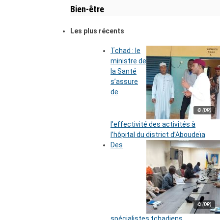
Bien-être
Les plus récents
Tchad : le
ministre de
la Santé
s’assure
de
© (DR)
l’effectivité des activités à
l’hôpital du district d’Aboudeïa
Des
© (DR)
spécialistes tchadiens,