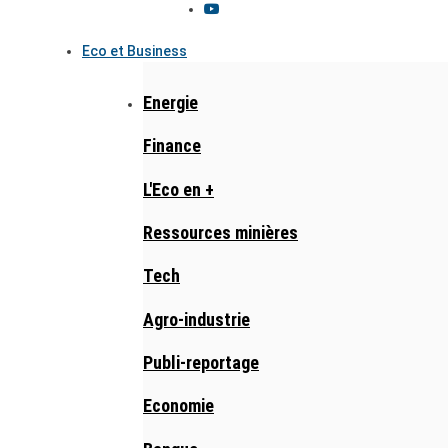
Eco et Business
Energie
Finance
L'Eco en +
Ressources minières
Tech
Agro-industrie
Publi-reportage
Economie