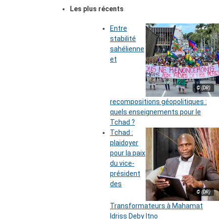
Les plus récents
Entre
stabilité
sahélienne
et
© (DR)
recompositions géopolitiques :
quels enseignements pour le
Tchad ?
Tchad :
plaidoyer
pour la paix
du vice-
président
des
© (DR)
Transformateurs à Mahamat
Idriss Deby Itno