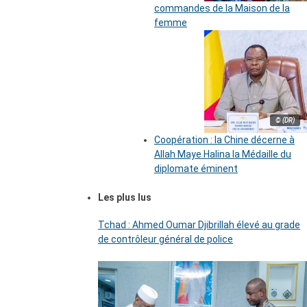
commandes de la Maison de la
femme
© (DR)
Coopération : la Chine décerne à
Allah Maye Halina la Médaille du
diplomate éminent
Les plus lus
Tchad : Ahmed Oumar Djibrillah élevé au grade
de contrôleur général de police