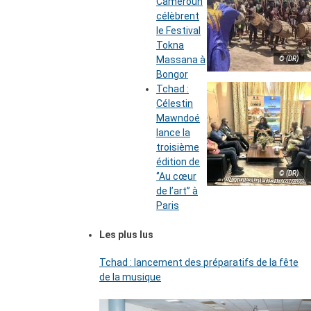
Cameroun
célèbrent
le Festival
Tokna
Massana à
© (DR)
Bongor
Tchad :
Célestin
Mawndoé
lance la
troisième
édition de
© (DR)
‘’Au cœur
de l’art’’ à
Paris
Les plus lus
Tchad : lancement des préparatifs de la fête
de la musique