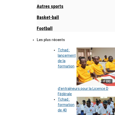
Autres sports
Basket-ball
Football
Les plus récents
Tchad :
lancement
de la
formation
© (DR)
d’entraîneurs pour la Licence D
Fédérale
Tchad :
formation
de 40