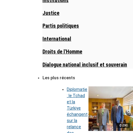
Institutions
Justice
Partis politiques
International
Droits de l'Homme
Dialogue national inclusif et souverain
Les plus récents
Diplomatie
: le Tchad
et la
Türkiye
échangent
sur la
© (DR)
relance