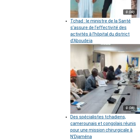
© (DR)
Tchad : le ministre de la Santé
s’assure de l’effectivité des
activités à l’hôpital du district
d’Aboudeïa
© (DR)
Des spécialistes tchadiens,
camerounais et congolais réunis
pour une mission chirurgicale à
N’Djaména