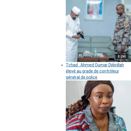
© (DR)
Tchad : Ahmed Oumar Djibrillah
élevé au grade de contrôleur
général de police