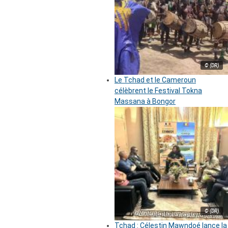
© (DR)
Le Tchad et le Cameroun
célèbrent le Festival Tokna
Massana à Bongor
© (DR)
Tchad : Célestin Mawndoé lance la