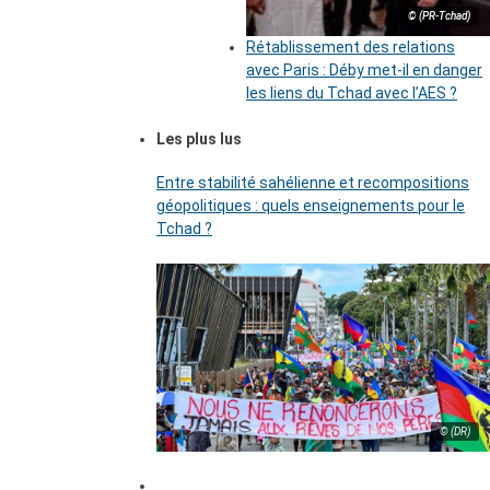
© (PR-Tchad)
Rétablissement des relations
avec Paris : Déby met-il en danger
les liens du Tchad avec l’AES ?
Les plus lus
Entre stabilité sahélienne et recompositions
géopolitiques : quels enseignements pour le
Tchad ?
© (DR)