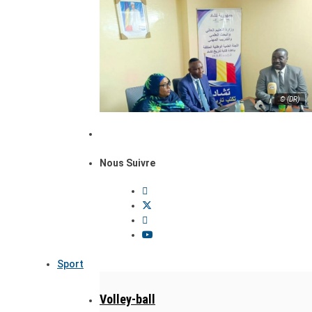
© (DR)
Nous Suivre
Sport
Volley-ball