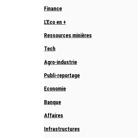
Finance
L'Eco en +
Ressources minières
Tech
Agro-industrie
Publi-reportage
Economie
Banque
Affaires
Infrastructures