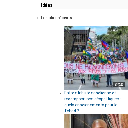
Idées
Les plus récents
© (DR)
Entre stabilité sahélienne et
recompositions géopolitiques :
quels enseignements pour le
Tchad ?