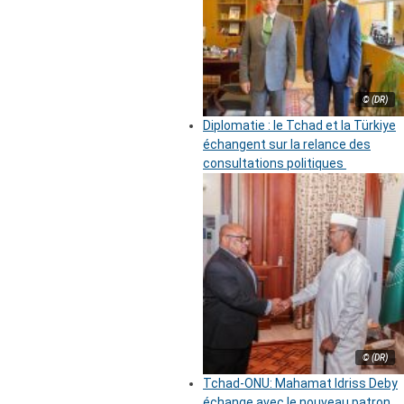
© (DR)
Diplomatie : le Tchad et la Türkiye
échangent sur la relance des
consultations politiques
© (DR)
Tchad-ONU: Mahamat Idriss Deby
échange avec le nouveau patron