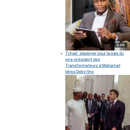
© (DR)
Tchad : plaidoyer pour la paix du
vice-président des
Transformateurs à Mahamat
Idriss Deby Itno